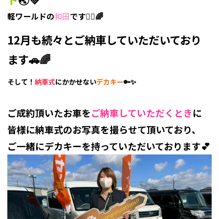
軽ワールドの
和田
です🙋‍♀️🌈
12月も続々とご納車していただいており
ます🚗🌈
そして！
納車式
にかかせない
デカキー
🔑✨
ご成約頂いたお車を
ご納車していただくとき
に
皆様に納車式のお写真を撮らせて頂いており、
ご一緒にデカキーを持っていただいております💕