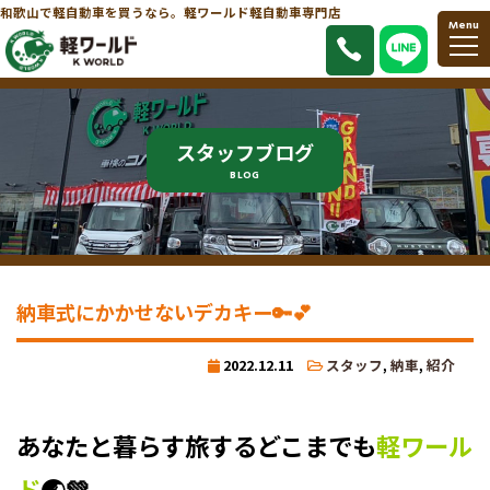
和歌山で軽自動車を買うなら。軽ワールド軽自動車専門店
Menu
スタッフブログ
BLOG
納車式にかかせないデカキー🔑💕
2022.12.11
スタッフ
,
納車
,
紹介
あなたと暮らす旅するどこまでも
軽ワール
ド
🌏💚