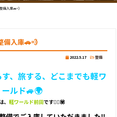
備入庫🚗💨
備入庫🚗💨
2022.5.17
整備
暮らす、旅する、どこまでも軽ワ
ールド🚙🌍
は、
軽ワールド前田
です💁‍♀️💟
備でご入庫していただきました‼️