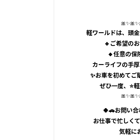
🎀✨🎀✨
⁡軽ワールドは、頭
⁡🔹ご希望
⁡🔸任意の
⁡カーライフの手厚
⁡✨お車を初めて
⁡ぜひ一度、⭐
🎀✨🎀✨
🍀🚗お問い
お仕事で忙しくて
気軽に