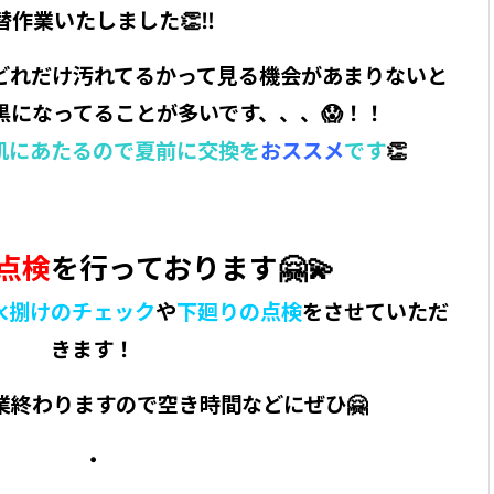
替作業いたしました👏‼️
どれだけ汚れてるかって見る機会があまりないと
黒になってることが多いです、、、😱！！
肌にあたるので夏前に交換を
おススメ
です
👏
点検
を行っております🤗💫
水捌けのチェック
や
下廻りの点検
をさせていただ
きます！
業終わりますので空き時間などにぜひ🤗
・