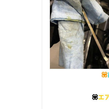
💟
💟
エ