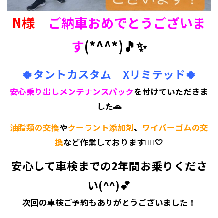
N様
ご納車おめでとうございま
す
(*^^*)🎵✨
🍀タントカスタム Xリミテッド🍀
安心乗り出しメンテナンスパック
を付けていただきま
した🚗
油脂類の交換
や
クーラント添加剤
、
ワイパーゴムの交
換
など作業しております💁‍♀️🤍
安心して車検までの2年間お乗りくださ
い(^^)💕
次回の車検ご予約もありがとうございました！