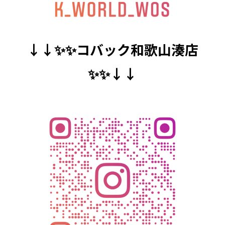
↓↓✨✨コバック和歌山湊店
✨✨↓↓