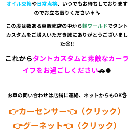
オイル交換
や
日常点検
、いつでもお待ちしております
のでお立ち寄りください👩‍🔧
この度は数ある車販売店の中から
軽ワールド
でタント
カスタムをご購入いただき誠にありがとうございまし
た😌‼️
これから
タントカスタムと素敵なカーラ
イフをお過ごしください
🚗🍀
お車の問い合わせは店舗に連絡、ネットからもOK👌
👉カーセンサー👈（クリック）
👉グーネット👈（クリック）