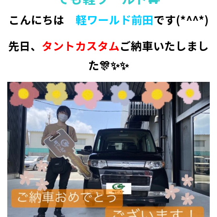
こんにちは
軽ワールド前田
です(*^^*)
先日、
タントカスタム
ご納車いたしまし
た🎊✨✨