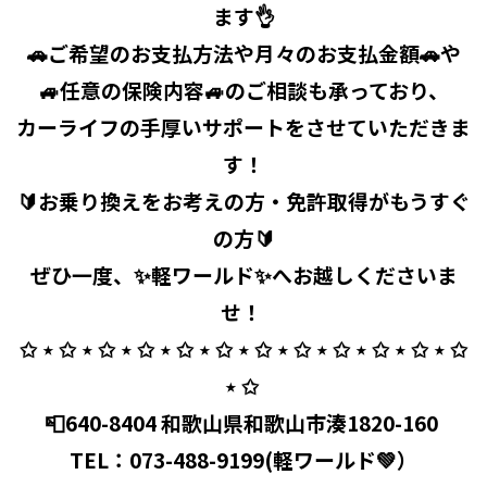
ます👌
🚗ご希望のお支払方法や月々のお支払金額🚗や
🚙任意の保険内容🚙のご相談も承っており、
カーライフの手厚いサポートをさせていただきま
す！
🔰お乗り換えをお考えの方・免許取得がもうすぐ
の方🔰
ぜひ一度、✨軽ワールド✨へお越しくださいま
せ！ ⁡
✩ ⋆ ✩ ⋆ ✩ ⋆ ✩ ⋆ ✩ ⋆ ✩ ⋆ ✩ ⋆ ✩ ⋆ ✩ ⋆ ✩ ⋆ ✩ ⋆ ✩
⋆ ✩ ⁡
📮640-8404 和歌山県和歌山市湊1820-160 ⁡
TEL：
073-488-9199
(軽ワールド💚）