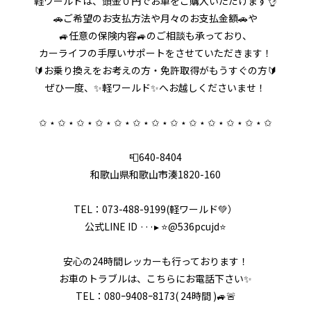
軽ワールドは、頭金０円でお車をご購入いただけます👌
🚗ご希望のお支払方法や月々のお支払金額🚗や
🚙任意の保険内容🚙のご相談も承っており、
カーライフの手厚いサポートをさせていただきます！
🔰お乗り換えをお考えの方・免許取得がもうすぐの方🔰
ぜひ一度、✨軽ワールド✨へお越しくださいませ！
✩ ⋆ ✩ ⋆ ✩ ⋆ ✩ ⋆ ✩ ⋆ ✩ ⋆ ✩ ⋆ ✩ ⋆ ✩ ⋆ ✩ ⋆ ✩ ⋆ ✩ ⋆ ✩
📮640-8404
和歌山県和歌山市湊1820-160
TEL：073-488-9199(軽ワールド💚）
公式LINE ID ···▸ ⭐️@536pcujd⭐️
安心の24時間レッカーも行っております！
お車のトラブルは、こちらにお電話下さい✨
TEL：080ｰ9408ｰ8173( 24時間 )🚙🚨