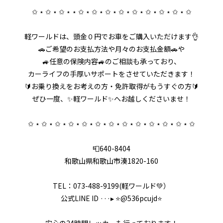
✩ ⋆ ✩ ⋆ ✩ ⋆ ⋆ ✩ ⋆ ✩ ⋆ ✩ ⋆ ✩ ⋆ ✩ ⋆ ✩ ⋆ ✩ ⋆ ✩ ⋆ ✩
軽ワールドは、頭金０円でお車をご購入いただけます👌
🚗ご希望のお支払方法や月々のお支払金額🚗や
🚙任意の保険内容🚙のご相談も承っており、
カーライフの手厚いサポートをさせていただきます！
🔰お乗り換えをお考えの方・免許取得がもうすぐの方🔰
ぜひ一度、✨軽ワールド✨へお越しくださいませ！
✩ ⋆ ✩ ⋆ ✩ ⋆ ✩ ⋆ ✩ ⋆ ✩ ⋆ ✩ ⋆ ✩ ⋆ ✩ ⋆ ✩ ⋆ ✩ ⋆ ✩ ⋆ ✩
📮640-8404
和歌山県和歌山市湊1820-160
TEL：073-488-9199(軽ワールド💚）
公式LINE ID ···▸ ⭐️@536pcujd⭐️
安心の24時間レッカーも行っております！