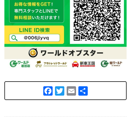
Facebook
Twitter
Email
共
有