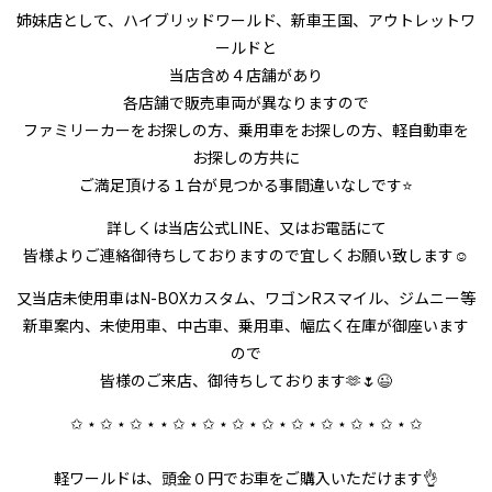
姉妹店として、ハイブリッドワールド、新車王国、アウトレットワ
ールドと
当店含め４店舗があり
各店舗で販売車両が異なりますので
ファミリーカーをお探しの方、乗用車をお探しの方、軽自動車を
お探しの方共に
ご満足頂ける１台が見つかる事間違いなしです⭐
詳しくは当店公式LINE、又はお電話にて
皆様よりご連絡御待ちしておりますので宜しくお願い致します☺
又当店未使用車はN-BOXカスタム、ワゴンRスマイル、ジムニー等
新車案内、未使用車、中古車、乗用車、幅広く在庫が御座います
ので
皆様のご来店、御待ちしております🫶🌷😉
✩ ⋆ ✩ ⋆ ✩ ⋆ ⋆ ✩ ⋆ ✩ ⋆ ✩ ⋆ ✩ ⋆ ✩ ⋆ ✩ ⋆ ✩ ⋆ ✩ ⋆ ✩
軽ワールドは、頭金０円でお車をご購入いただけます👌