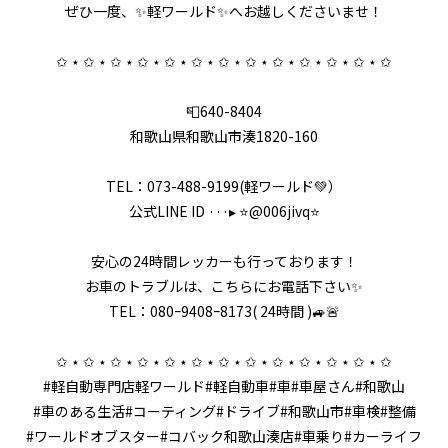
ぜひ一度、✨軽ワールド✨へお越しくださいませ！
✩ ⋆ ✩ ⋆ ✩ ⋆ ✩ ⋆ ✩ ⋆ ✩ ⋆ ✩ ⋆ ✩ ⋆ ✩ ⋆ ✩ ⋆ ✩ ⋆ ✩ ⋆ ✩
📮640-8404
和歌山県和歌山市湊1820-160
TEL：073-488-9199(軽ワールド💚）
公式LINE ID ···▸ ⭐️@006jivq⭐️
安心の24時間レッカーも行っております！
お車のトラブルは、こちらにお電話下さい✨
TEL：080ｰ9408ｰ8173( 24時間 )🚙🚨
✩ ⋆ ✩ ⋆ ✩ ⋆ ✩ ⋆ ✩ ⋆ ✩ ⋆ ✩ ⋆ ✩ ⋆ ✩ ⋆ ✩ ⋆ ✩ ⋆ ✩ ⋆ ✩
#軽自動専門店軽ワールド#軽自動車#車#車屋さん#和歌山
#車のある生活#コーティング#ドライブ#和歌山市#車検#整備
#ワールドオブスター#コバック和歌山湊店#車乗り#カーライフ