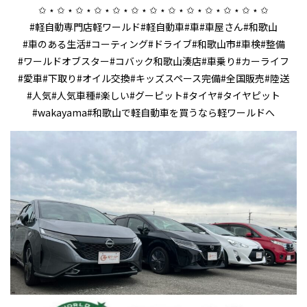
✩ ⋆ ✩ ⋆ ✩ ⋆ ✩ ⋆ ✩ ⋆ ✩ ⋆ ✩ ⋆ ✩ ⋆ ✩ ⋆ ✩ ⋆ ✩ ⋆ ✩ ⋆ ✩
#軽自動専門店軽ワールド#軽自動車#車#車屋さん#和歌山
#車のある生活#コーティング#ドライブ#和歌山市#車検#整備
#ワールドオブスター#コバック和歌山湊店#車乗り#カーライフ
#愛車#下取り#オイル交換#キッズスペース完備#全国販売#陸送
#人気#人気車種#楽しい#グーピット#タイヤ#タイヤピット
#wakayama#和歌山で軽自動車を買うなら軽ワールドへ