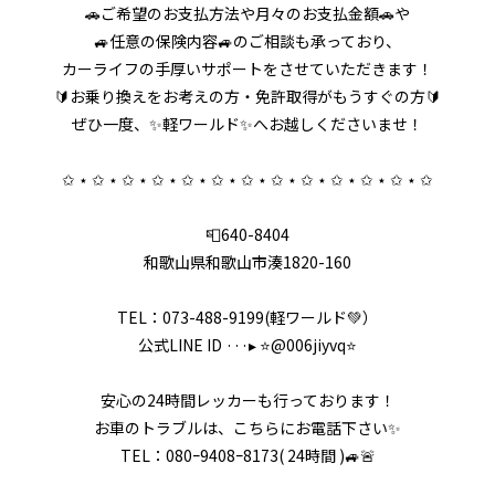
🚗ご希望のお支払方法や月々のお支払金額🚗や
🚙任意の保険内容🚙のご相談も承っており、
カーライフの手厚いサポートをさせていただきます！
🔰お乗り換えをお考えの方・免許取得がもうすぐの方🔰
ぜひ一度、✨軽ワールド✨へお越しくださいませ！
✩ ⋆ ✩ ⋆ ✩ ⋆ ✩ ⋆ ✩ ⋆ ✩ ⋆ ✩ ⋆ ✩ ⋆ ✩ ⋆ ✩ ⋆ ✩ ⋆ ✩ ⋆ ✩
📮640-8404
和歌山県和歌山市湊1820-160
TEL：073-488-9199(軽ワールド💚）
公式LINE ID ···▸ ⭐️@006jiyvq⭐️
安心の24時間レッカーも行っております！
お車のトラブルは、こちらにお電話下さい✨
TEL：080ｰ9408ｰ8173( 24時間 )🚙🚨