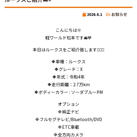
2026.6.1
お知らせ
こんにちは🌞
軽ワールド松本です🚘💙
本日はルークスをご紹介致します💁‍♂️✨
🔶車種：ルークス
🔶グレード：X
🔶年式：令和4年
🔶走行距離：2.7万km
🔶ボディーカラー : ソーダブルーPM
オプション
🔷純正ナビ
🔷フルセグテレビ/Bluetooth/DVD
🔷ETC車載
🔷全方向カメラ