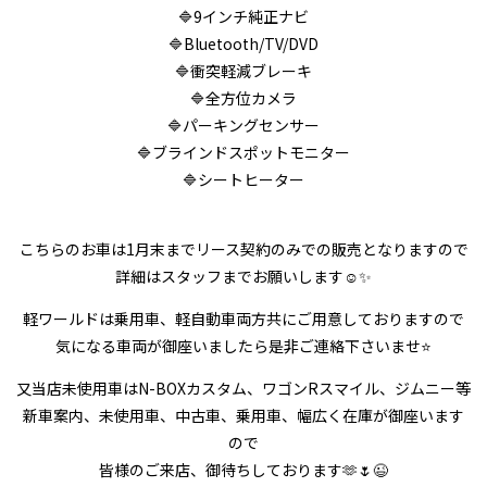
🔷9インチ純正ナビ
🔷Bluetooth/TV/DVD
🔷衝突軽減ブレーキ
🔷全方位カメラ
🔷パーキングセンサー
🔷ブラインドスポットモニター
🔷シートヒーター
こちらのお車は1月末までリース契約のみでの販売となりますので
詳細はスタッフまでお願いします☺️✨
軽ワールドは乗用車、軽自動車両方共にご用意しておりますので
気になる車両が御座いましたら是非ご連絡下さいませ⭐
又当店未使用車はN-BOXカスタム、ワゴンRスマイル、ジムニー等
新車案内、未使用車、中古車、乗用車、幅広く在庫が御座います
ので
皆様のご来店、御待ちしております🫶🌷😉