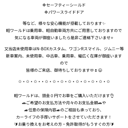
🔷セーフティーシールド
🔷パワースライドドア
等など、様々な安心機能が搭載しております✨
軽ワールドは乗用車、軽自動車両方共にご用意しておりますので
気になる車両が御座いましたら是非ご連絡下さいませ⭐
又当店未使用車はN-BOXカスタム、ワゴンRスマイル、ジムニー等
新車案内、未使用車、中古車、乗用車、幅広く在庫が御座います
ので
皆様のご来店、御待ちしております🫶🌷😉
✩ ⋆ ✩ ⋆ ✩ ⋆ ⋆ ✩ ⋆ ✩ ⋆ ✩ ⋆ ✩ ⋆ ✩ ⋆ ✩ ⋆ ✩ ⋆ ✩ ⋆ ✩
軽ワールドは、頭金０円でお車をご購入いただけます👌
🚗ご希望のお支払方法や月々のお支払金額🚗や
🚙任意の保険内容🚙のご相談も承っており、
カーライフの手厚いサポートをさせていただきます！
🔰お乗り換えをお考えの方・免許取得がもうすぐの方🔰