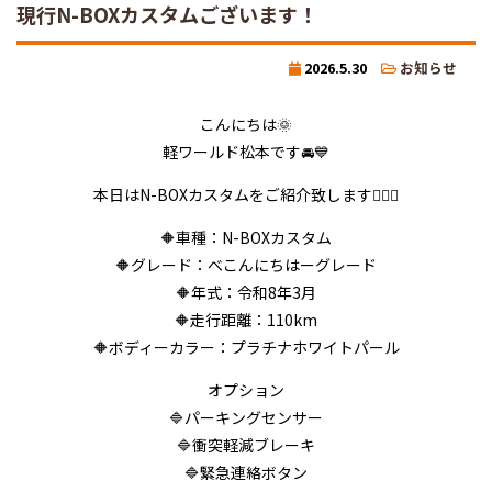
現行N-BOXカスタムございます！
2026.5.30
お知らせ
こんにちは🌞
軽ワールド松本です🚘💙
本日はN-BOXカスタムをご紹介致します💁‍♂️✨
🔶車種：N-BOXカスタム
🔶グレード：べ
こんにちは
ーグレード
🔶年式：令和8年3月
🔶走行距離：110km
🔶ボディーカラー：プラチナホワイトパール
オプション
🔷パーキングセンサー
🔷衝突軽減ブレーキ
🔷緊急連絡ボタン