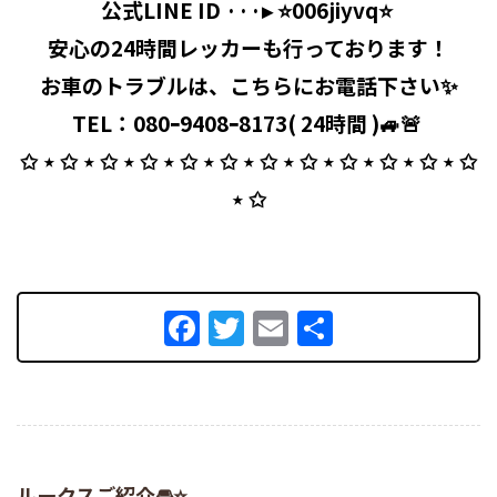
公式LINE ID ···▸ ⭐️006jiyvq⭐️ ⁡
安心の24時間レッカーも行っております！
お車のトラブルは、こちらにお電話下さい✨
TEL：080ｰ9408ｰ8173( 24時間 )🚙🚨 ⁡
✩ ⋆ ✩ ⋆ ✩ ⋆ ✩ ⋆ ✩ ⋆ ✩ ⋆ ✩ ⋆ ✩ ⋆ ✩ ⋆ ✩ ⋆ ✩ ⋆ ✩
⋆ ✩
Facebook
Twitter
Email
共
有
ルークスご紹介🚘⭐