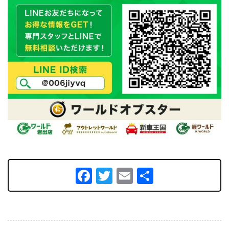
Facebook
Twitter
Email
共
有