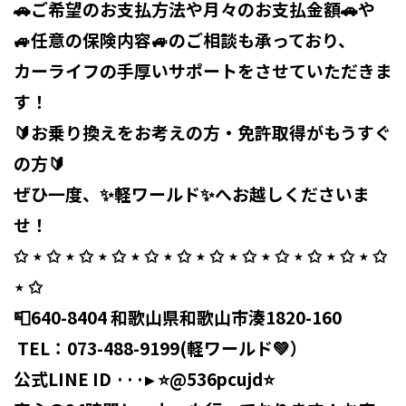
🚗ご希望のお支払方法や月々のお支払金額🚗や
🚙任意の保険内容🚙のご相談も承っており、
カーライフの手厚いサポートをさせていただきま
す！
🔰お乗り換えをお考えの方・免許取得がもうすぐ
の方🔰
ぜひ一度、✨軽ワールド✨へお越しくださいま
せ！ ⁡
✩ ⋆ ✩ ⋆ ✩ ⋆ ✩ ⋆ ✩ ⋆ ✩ ⋆ ✩ ⋆ ✩ ⋆ ✩ ⋆ ✩ ⋆ ✩ ⋆ ✩
⋆ ✩ ⁡
📮640-8404 和歌山県和歌山市湊1820-160
⁡ TEL：
073-488-9199
(軽ワールド💚）
公式LINE ID ···▸ ⭐️@536pcujd⭐️ ⁡