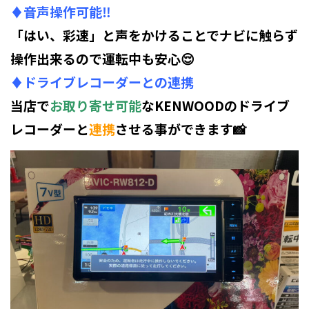
♦音声操作可能‼️
「はい、彩速」と声をかけることでナビに触らず
操作出来るので運転中も安心😌
♦ドライブレコーダーとの連携
当店で
お取り寄せ可能
なKENWOODのドライブ
レコーダーと
連携
させる事ができます📸