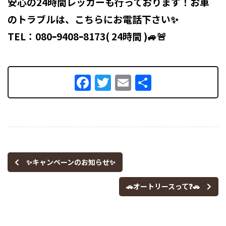
安心の24時間レッカーも行っております！
お車
のトラブルは、こちらにお電話下さい✨
TEL：080ｰ9408ｰ8173( 24時間 )🚙🚨
Facebook
Twitter
Email
共
有
✨キャンペーンのお知らせ✨
🚗オートリースって❓🚗