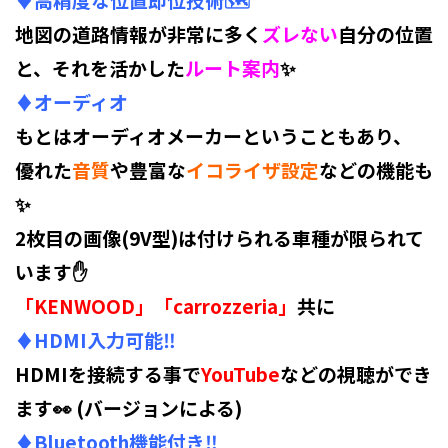
地図の道路情報が非常に多く
ズレない
自分の位置
と、それを活かした
ルート案内
✨
♦オーディオ
もとはオーディオメーカーということもあり、
優れた
音質
や豊富な
イコライザ設定
などの機能も
✨
2枚目の画像(9V型)は付けられる車種が限られて
います✋
「KENWOOD」「carrozzeria」
共に
♦HDMI入力可能‼️
HDMIを接続する事で
YouTube
などの視聴ができ
ます👀 (バージョンによる)
♦Bluetooth機能付き‼️