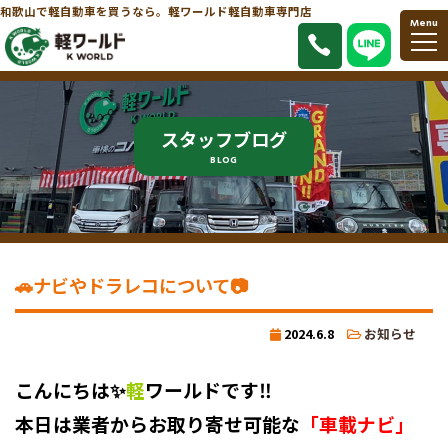
和歌山で軽自動車を買うなら。軽ワールド軽自動車専門店
Menu
スタッフブログ
BLOG
🚗ナビやドラレコについて📷
2024.6.8
お知らせ
こんにちは✨
軽
ワールドです‼️
本日は業者からお取り寄せ可能な
「車載ナビ」