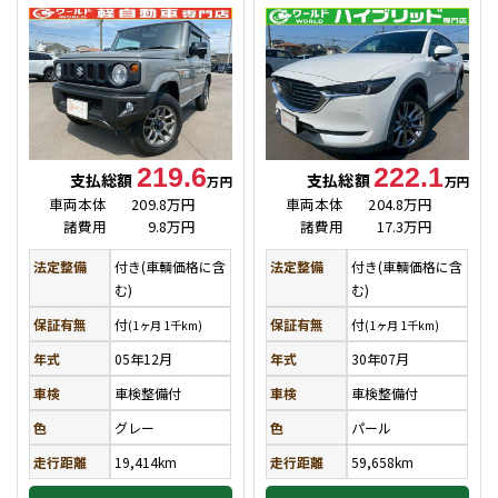
219.6
222.1
支払総額
支払総額
万円
万円
車両本体
209.8万円
車両本体
204.8万円
諸費用
9.8万円
諸費用
17.3万円
法定整備
付き(車輌価格に含
法定整備
付き(車輌価格に含
む)
む)
保証有無
付
保証有無
付
(1ヶ月 1千km)
(1ヶ月 1千km)
年式
05年12月
年式
30年07月
車検
車検整備付
車検
車検整備付
色
グレー
色
パール
走行距離
19,414km
走行距離
59,658km