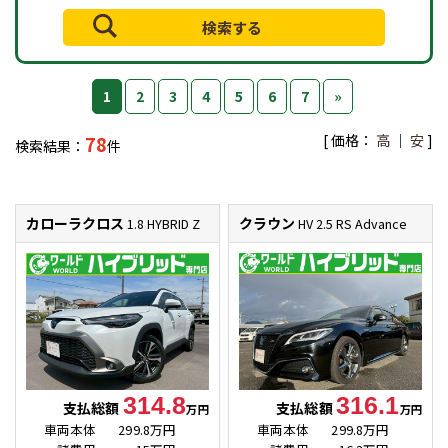
1
2
3
4
5
6
7
»
[ 価格：
高
｜
安
]
78
検索結果：
件
カローラクロス
クラウン
1.8 HYBRID Z
HV 2.5 RS Advance
314.8
316.1
支払総額
支払総額
万円
万円
車両本体
299.8万円
車両本体
299.8万円