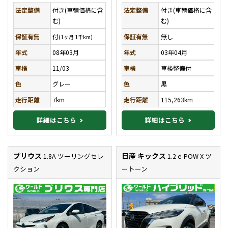
法定整備
付き(車輌価格に含
法定整備
付き(車輌価格に含
む)
む)
保証有無
付
保証有無
無し
(1ヶ月 1千km)
年式
08年03月
年式
03年04月
車検
11/03
車検
車検整備付
色
グレー
色
黒
走行距離
7km
走行距離
115,263km
詳細はこちら
詳細はこちら
プリウス
日産 キックス
1.8A ツーリングセレ
1.2 e-POW X ツ
クション
ートーン