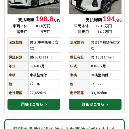
198.8
194
支払総額
支払総額
万円
万円
車両本体
183.8万円
車両本体
179.8万円
諸費用
15万円
諸費用
14.2万円
法定整備
付き(車輌価格に含
法定整備
付き(車輌価格に含
む)
む)
保証有無
付
保証有無
付
(1ヶ月 1千km)
(1ヶ月 1千km)
年式
02年03月
年式
03年07月
車検
車検整備付
車検
車検整備付
色
パール
色
パール
走行距離
77,659km
走行距離
33,309km
詳細はこちら
詳細はこちら