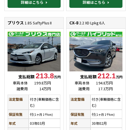
詳細はこちら
詳細はこちら
プリウス
CX-8
1.8S SaftyPlus II
2.2 XD Lpkg 6人
213.8
212.1
支払総額
支払総額
万円
万円
車両本体
199.8万円
車両本体
194.8万円
諸費用
14万円
諸費用
17.3万円
法定整備
付き(車輌価格に含
法定整備
付き(車輌価格に含
む)
む)
保証有無
付
保証有無
付
(1ヶ月 1千km)
(1ヶ月 1千km)
年式
03年03月
年式
30年02月