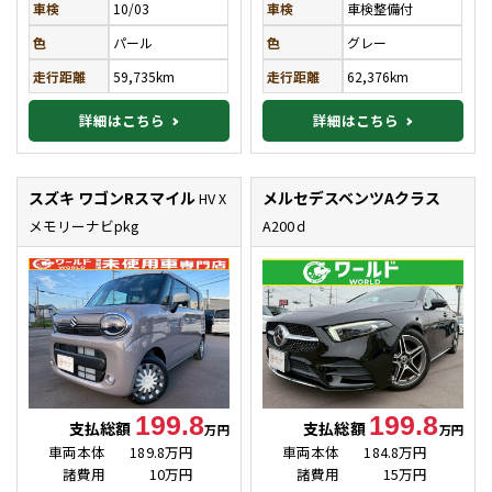
車検
10/03
車検
車検整備付
色
パール
色
グレー
走行距離
59,735km
走行距離
62,376km
詳細はこちら
詳細はこちら
スズキ ワゴンRスマイル
メルセデスベンツAクラス
HV X
メモリーナビpkg
A200ｄ
199.8
199.8
支払総額
支払総額
万円
万円
車両本体
189.8万円
車両本体
184.8万円
諸費用
10万円
諸費用
15万円