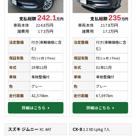
242.1
235
支払総額
支払総額
万円
万円
車両本体
224.8万円
車両本体
217.8万円
諸費用
17.3万円
諸費用
17.2万円
法定整備
付き(車輌価格に含
法定整備
付き(車輌価格に含
む)
む)
保証有無
付
保証有無
付
(1ヶ月 1千km)
(1ヶ月 1千km)
年式
29年12月
年式
01年11月
車検
車検整備付
車検
車検整備付
色
グレー
色
グレー
走行距離
42,570km
走行距離
67,097km
詳細はこちら
詳細はこちら
スズキ ジムニー
CX-8
XC 4AT
2.2 XD Lpkg 7人