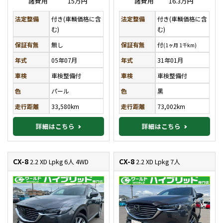
諸費用
15万円
諸費用
16.3万円
法定整備
付き(車輌価格に含
法定整備
付き(車輌価格に含
む)
む)
保証有無
無し
保証有無
付
(1ヶ月 1千km)
年式
05年07月
年式
31年01月
車検
車検整備付
車検
車検整備付
色
パール
色
黒
走行距離
33,580km
走行距離
73,002km
詳細はこちら
詳細はこちら
CX-8
CX-8
2.2 XD Lpkg 6人 4WD
2.2 XD Lpkg 7人