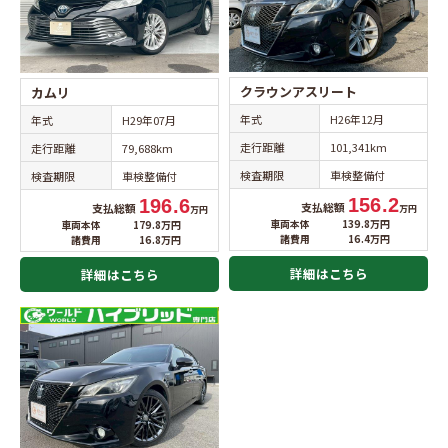
クラウンアスリート
カムリ
年式
H26年12月
年式
H29年07月
走行距離
101,341km
走行距離
79,688km
検査期限
車検整備付
検査期限
車検整備付
156.2
196.6
支払総額
支払総額
万円
万円
車両本体
139.8万円
車両本体
179.8万円
諸費用
16.4万円
諸費用
16.8万円
詳細はこちら
詳細はこちら