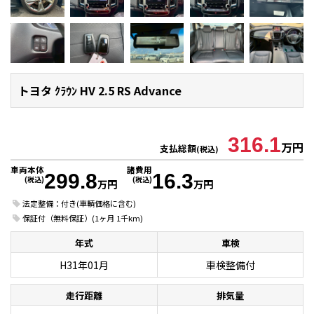
トヨタ ｸﾗｳﾝ
HV 2.5 RS Advance
316.1
万円
支払総額
(税込)
車両本体
諸費用
299.8
16.3
(税込)
(税込)
万円
万円
法定整備：付き(車輌価格に含む)
保証付（無料保証）(1ヶ月 1千km)
年式
車検
H31年01月
車検整備付
走行距離
排気量