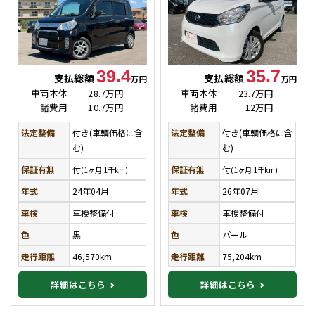
39.4
35.7
支払総額
支払総額
万円
万円
車両本体
28.7万円
車両本体
23.7万円
諸費用
10.7万円
諸費用
12万円
法定整備
付き(車輌価格に含
法定整備
付き(車輌価格に含
む)
む)
保証有無
付
保証有無
付
(1ヶ月 1千km)
(1ヶ月 1千km)
年式
24年04月
年式
26年07月
車検
車検整備付
車検
車検整備付
色
黒
色
パール
走行距離
46,570km
走行距離
75,204km
詳細はこちら
詳細はこちら