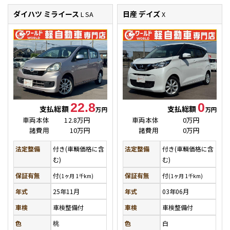
ダイハツ ミライース
日産 デイズ
L SA
X
22.8
0
支払総額
支払総額
万円
万円
車両本体
12.8万円
車両本体
0万円
諸費用
10万円
諸費用
0万円
法定整備
付き(車輌価格に含
法定整備
付き(車輌価格に含
む)
む)
保証有無
付
保証有無
付
(1ヶ月 1千km)
(1ヶ月 1千km)
年式
25年11月
年式
03年06月
車検
車検整備付
車検
車検整備付
色
桃
色
白