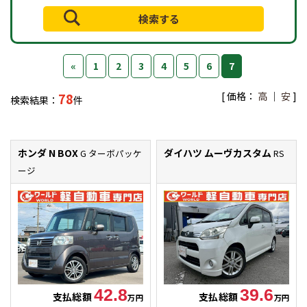
«
1
2
3
4
5
6
7
[ 価格：
高
｜
安
]
78
検索結果：
件
ホンダ N BOX
ダイハツ ムーヴカスタム
G ターボパッケ
RS
ージ
42.8
39.6
支払総額
支払総額
万円
万円