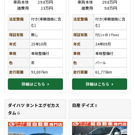
車両本体
29.8万円
車両本体
29.8万円
諸費用
13万円
諸費用
9.8万円
法定整備
付き(車輌価格に含
法定整備
付き(車輌価格に含
む)
む)
保証有無
無し
保証有無
付
(1ヶ月 1千km)
年式
25年10月
年式
24年09月
車検
車検整備付
車検
車検整備付
色
茶
色
パール
走行距離
93,007km
走行距離
61,773km
詳細はこちら
詳細はこちら
ダイハツ タントエグゼカス
日産 デイズ
X
タム
G