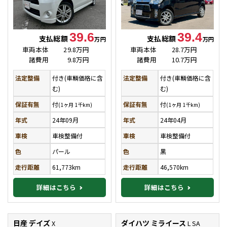
39.6
39.4
支払総額
支払総額
万円
万円
車両本体
29.8万円
車両本体
28.7万円
諸費用
9.8万円
諸費用
10.7万円
法定整備
付き(車輌価格に含
法定整備
付き(車輌価格に含
む)
む)
保証有無
付
保証有無
付
(1ヶ月 1千km)
(1ヶ月 1千km)
年式
24年09月
年式
24年04月
車検
車検整備付
車検
車検整備付
色
パール
色
黒
走行距離
61,773km
走行距離
46,570km
詳細はこちら
詳細はこちら
日産 デイズ
ダイハツ ミライース
X
L SA