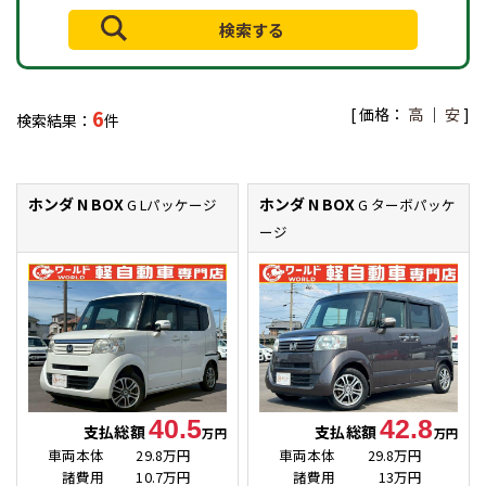
[ 価格：
高
｜
安
]
6
検索結果：
件
ホンダ N BOX
ホンダ N BOX
G Lパッケージ
G ターボパッケ
ージ
40.5
42.8
支払総額
支払総額
万円
万円
車両本体
29.8万円
車両本体
29.8万円
諸費用
10.7万円
諸費用
13万円