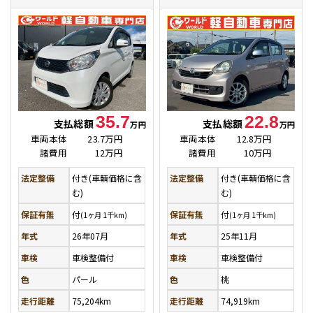
35.7
22.8
支払総額
支払総額
万円
万円
車両本体
23.7万円
車両本体
12.8万円
諸費用
12万円
諸費用
10万円
法定整備
付き(車輌価格に含
法定整備
付き(車輌価格に含
む)
む)
保証有無
付
保証有無
付
(1ヶ月 1千km)
(1ヶ月 1千km)
年式
26年07月
年式
25年11月
車検
車検整備付
車検
車検整備付
色
パール
色
桃
走行距離
75,204km
走行距離
74,919km