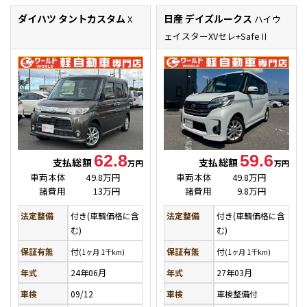
ダイハツ タントカスタム
日産 デイズルークス
X
ハイウ
ェイスターXVセレ+SafeⅡ
62.8
59.6
支払総額
支払総額
万円
万円
車両本体
49.8万円
車両本体
49.8万円
諸費用
13万円
諸費用
9.8万円
法定整備
付き(車輌価格に含
法定整備
付き(車輌価格に含
む)
む)
保証有無
付
保証有無
付
(1ヶ月 1千km)
(1ヶ月 1千km)
年式
24年06月
年式
27年03月
車検
09/12
車検
車検整備付