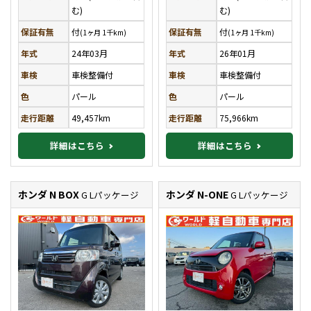
む)
む)
保証有無
付
保証有無
付
(1ヶ月 1千km)
(1ヶ月 1千km)
年式
24年03月
年式
26年01月
車検
車検整備付
車検
車検整備付
色
パール
色
パール
走行距離
49,457km
走行距離
75,966km
詳細はこちら
詳細はこちら
ホンダ N BOX
ホンダ N-ONE
G Lパッケージ
G Lパッケージ