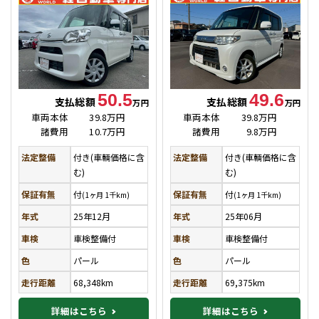
50.5
49.6
支払総額
支払総額
万円
万円
車両本体
39.8万円
車両本体
39.8万円
諸費用
10.7万円
諸費用
9.8万円
法定整備
付き(車輌価格に含
法定整備
付き(車輌価格に含
む)
む)
保証有無
付
保証有無
付
(1ヶ月 1千km)
(1ヶ月 1千km)
年式
25年12月
年式
25年06月
車検
車検整備付
車検
車検整備付
色
パール
色
パール
走行距離
68,348km
走行距離
69,375km
詳細はこちら
詳細はこちら