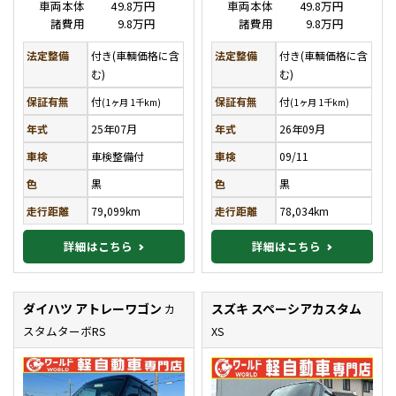
車両本体
49.8万円
車両本体
49.8万円
諸費用
9.8万円
諸費用
9.8万円
法定整備
付き(車輌価格に含
法定整備
付き(車輌価格に含
む)
む)
保証有無
付
保証有無
付
(1ヶ月 1千km)
(1ヶ月 1千km)
年式
25年07月
年式
26年09月
車検
車検整備付
車検
09/11
色
黒
色
黒
走行距離
79,099km
走行距離
78,034km
詳細はこちら
詳細はこちら
ダイハツ アトレーワゴン
スズキ スペーシアカスタム
カ
スタムターボRS
XS