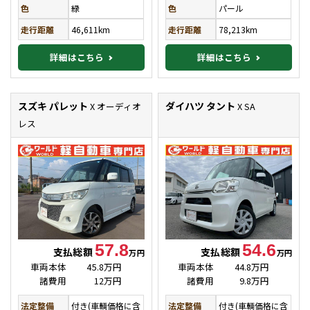
色
緑
色
パール
走行距離
46,611km
走行距離
78,213km
詳細はこちら
詳細はこちら
スズキ パレット
ダイハツ タント
X オーディオ
X SA
レス
57.8
54.6
支払総額
支払総額
万円
万円
車両本体
45.8万円
車両本体
44.8万円
諸費用
12万円
諸費用
9.8万円
法定整備
付き(車輌価格に含
法定整備
付き(車輌価格に含