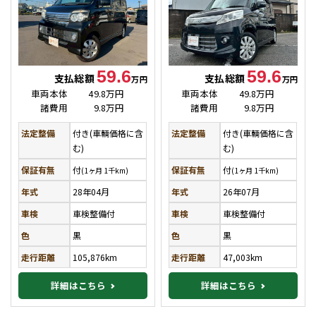
59.6
59.6
支払総額
支払総額
万円
万円
車両本体
49.8万円
車両本体
49.8万円
諸費用
9.8万円
諸費用
9.8万円
法定整備
付き(車輌価格に含
法定整備
付き(車輌価格に含
む)
む)
保証有無
付
保証有無
付
(1ヶ月 1千km)
(1ヶ月 1千km)
年式
28年04月
年式
26年07月
車検
車検整備付
車検
車検整備付
色
黒
色
黒
走行距離
105,876km
走行距離
47,003km
詳細はこちら
詳細はこちら