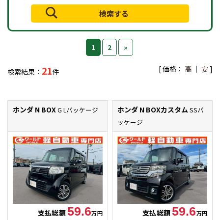
1
2
»
[ 価格：
高
｜
安
]
21
検索結果：
件
ホンダ N BOX
ホンダ N BOXカスタム
G Lパッケージ
SSパ
ッケージ
59.6
59.6
支払総額
支払総額
万円
万円