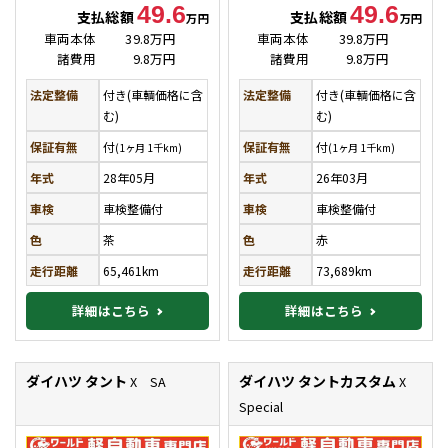
49.6
49.6
支払総額
支払総額
万円
万円
車両本体
39.8万円
車両本体
39.8万円
諸費用
9.8万円
諸費用
9.8万円
法定整備
付き(車輌価格に含
法定整備
付き(車輌価格に含
む)
む)
保証有無
付
保証有無
付
(1ヶ月 1千km)
(1ヶ月 1千km)
年式
28年05月
年式
26年03月
車検
車検整備付
車検
車検整備付
色
茶
色
赤
走行距離
65,461km
走行距離
73,689km
詳細はこちら
詳細はこちら
ダイハツ タント
ダイハツ タントカスタム
X SA
X
Special