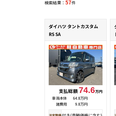
57
検索結果：
件
ダイハツ タントカスタム
RS SA
74.6
支払総額
万円
車両本体
64.8万円
諸費用
9.8万円
付き(車輌価格に含む)
法定整備