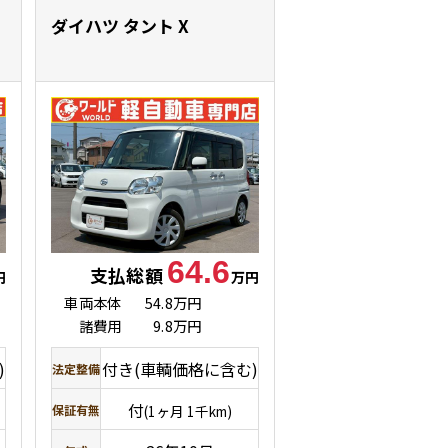
ダイハツ タント
X
64.6
支払総額
円
万円
車両本体
54.8万円
諸費用
9.8万円
)
付き(車輌価格に含む)
法定整備
付
保証有無
(1ヶ月 1千km)