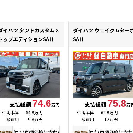
ダイハツ タントカスタム
X
ダイハツ ウェイク
Gター
トップエディションSAⅡ
SAⅡ
74.6
75.8
支払総額
支払総額
万円
万
車両本体
64.8万円
車両本体
63.8万円
諸費用
9.8万円
諸費用
12万円
付き(車輌価格に含む)
付き(車輌価格に含む
法定整備
法定整備