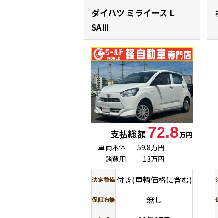
ダイハツ ミライース
L
SAⅢ
72.8
支払総額
万円
車両本体
59.8万円
諸費用
13万円
付き(車輌価格に含む)
法定整備
無し
保証有無