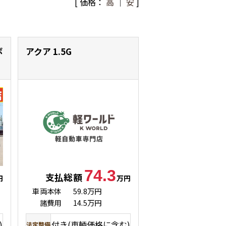
[ 価格：
高
｜
安
]
ボ
アクア
1.5G
74.3
支払総額
円
万円
車両本体
59.8万円
諸費用
14.5万円
)
付き(車輌価格に含む)
法定整備