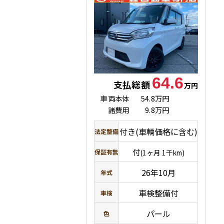
64.6
支払総額
万円
車両本体
54.8万円
諸費用
9.8万円
付き(車輌価格に含む)
法定整備
付
保証有無
(1ヶ月 1千km)
26年10月
年式
車検整備付
車検
パール
色