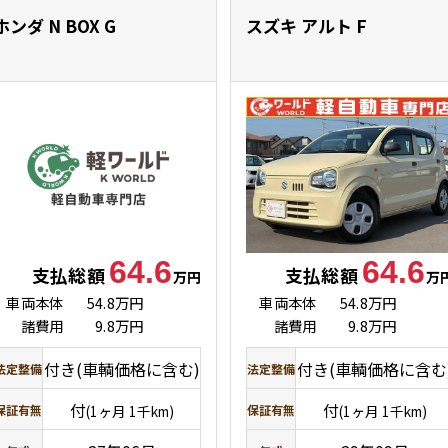
ホンダ N BOX
G
スズキ アルト
F
64.6
64.6
支払総額
支払総額
万円
万
車両本体
54.8万円
車両本体
54.8万円
諸費用
9.8万円
諸費用
9.8万円
付き(車輌価格に含む)
付き(車輌価格に含む
法定整備
法定整備
付
付
保証有無
(1ヶ月 1千km)
保証有無
(1ヶ月 1千km)