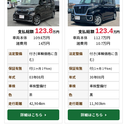
123.8
123.4
支払総額
支払総額
万円
万円
車両本体
109.8万円
車両本体
112.7万円
諸費用
14万円
諸費用
10.7万円
法定整備
付き(車輌価格に含
法定整備
付き(車輌価格に含
む)
む)
保証有無
付
保証有無
付
(1ヶ月 1千km)
(1ヶ月 1千km)
年式
03年08月
年式
30年08月
車検
車検整備付
車検
車検整備付
色
茶
色
黒
走行距離
42,904km
走行距離
11,903km
詳細はこちら
詳細はこちら