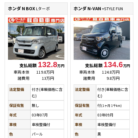
ホンダ N BOX
ホンダ N-VAN
Lターボ
+STYLE FUN
132.8
134.6
支払総額
支払総額
万円
万円
車両本体
119.8万円
車両本体
124.8万円
諸費用
13万円
諸費用
9.8万円
法定整備
付き(車輌価格に含
法定整備
付き(車輌価格に含
む)
む)
保証有無
無し
保証有無
付
(1ヶ月 1千km)
年式
03年07月
年式
03年09月
車検
車検整備付
車検
車検整備付
色
パール
色
黒