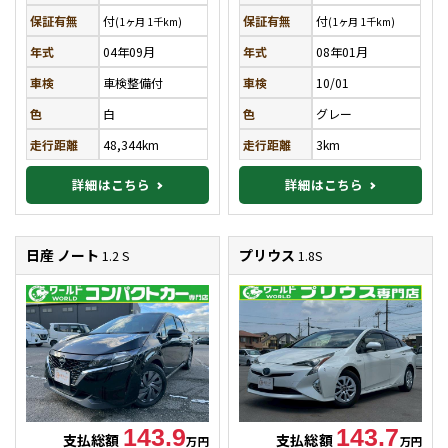
保証有無
付
保証有無
付
(1ヶ月 1千km)
(1ヶ月 1千km)
年式
04年09月
年式
08年01月
車検
車検整備付
車検
10/01
色
白
色
グレー
走行距離
48,344km
走行距離
3km
詳細はこちら
詳細はこちら
日産 ノート
プリウス
1.2 S
1.8S
143.9
143.7
支払総額
支払総額
万円
万円