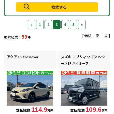
«
1
2
3
4
5
»
[ 価格：
高
｜
安
]
59
検索結果：
件
アクア
スズキ エブリィワゴン
1.5 Crossover
PZタ
ーボSP ハイルーフ
114.9
109.6
支払総額
支払総額
万円
万円