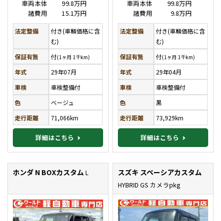
車両本体
99.8万円
車両本体
99.8万円
諸費用
15.1万円
諸費用
9.8万円
法定整備
付き(車輌価格に含
法定整備
付き(車輌価格に含
む)
む)
保証有無
付
保証有無
付
(1ヶ月 1千km)
(1ヶ月 1千km)
年式
29年07月
年式
29年04月
車検
車検整備付
車検
車検整備付
色
ベージュ
色
黒
走行距離
71,066km
走行距離
73,929km
詳細はこちら
詳細はこちら
ホンダ N BOXカスタム
スズキ スペーシアカスタム
L
HYBRID GS カメラpkg