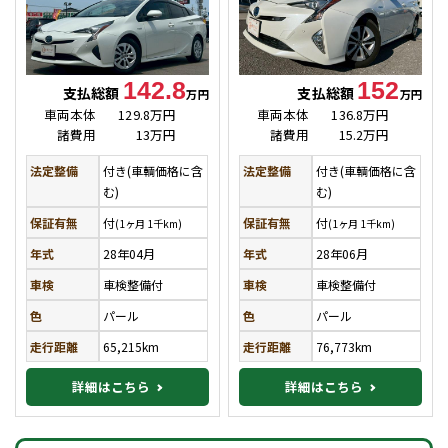
142.8
152
支払総額
支払総額
万円
万円
車両本体
129.8万円
車両本体
136.8万円
諸費用
13万円
諸費用
15.2万円
法定整備
付き(車輌価格に含
法定整備
付き(車輌価格に含
む)
む)
保証有無
付
保証有無
付
(1ヶ月 1千km)
(1ヶ月 1千km)
年式
28年04月
年式
28年06月
車検
車検整備付
車検
車検整備付
色
パール
色
パール
走行距離
65,215km
走行距離
76,773km
詳細はこちら
詳細はこちら