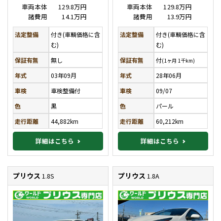
車両本体
129.8万円
車両本体
129.8万円
諸費用
14.1万円
諸費用
13.9万円
法定整備
付き(車輌価格に含
法定整備
付き(車輌価格に含
む)
む)
保証有無
無し
保証有無
付
(1ヶ月 1千km)
年式
03年09月
年式
28年06月
車検
車検整備付
車検
09/07
色
黒
色
パール
走行距離
44,882km
走行距離
60,212km
詳細はこちら
詳細はこちら
プリウス
プリウス
1.8S
1.8A