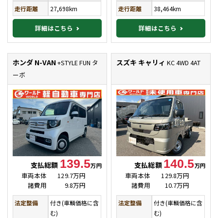
走行距離
27,698km
走行距離
38,464km
詳細はこちら
詳細はこちら
ホンダ N-VAN
スズキ キャリィ
+STYLE FUN タ
KC 4WD 4AT
ーボ
139.5
140.5
支払総額
支払総額
万円
万円
車両本体
129.7万円
車両本体
129.8万円
諸費用
9.8万円
諸費用
10.7万円
法定整備
付き(車輌価格に含
法定整備
付き(車輌価格に含
む)
む)