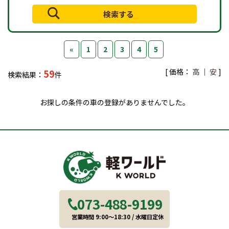
«
1
2
3
4
5
[ 価格：
高
｜
安
]
59
検索結果：
件
お探しの条件の車の登録がありませんでした。
073-488-9199
営業時間 9:00～18:30 / 水曜日定休