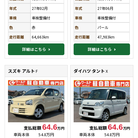
年式
27年02月
年式
27年06月
車検
車検整備付
車検
車検整備付
色
赤
色
パール
走行距離
64,663km
走行距離
47,983km
詳細はこちら
詳細はこちら
スズキ アルト
ダイハツ タント
F
X
64.6
64.6
支払総額
支払総額
万円
万円
車両本体
54.8万円
車両本体
54.8万円