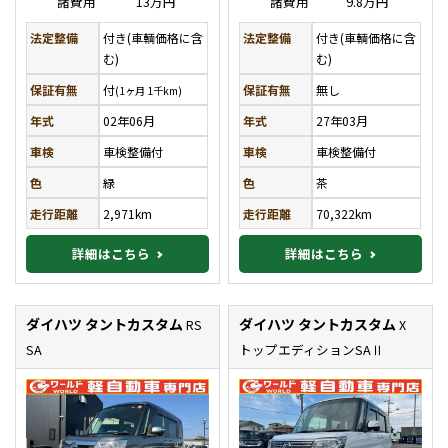
諸費用
13万円
諸費用
9.8万円
法定整備
付き(車輌価格に含
法定整備
付き(車輌価格に含
む)
む)
保証有無
付
保証有無
無し
(1ヶ月 1千km)
年式
02年06月
年式
27年03月
車検
車検整備付
車検
車検整備付
色
緑
色
茶
走行距離
2,971km
走行距離
70,322km
詳細はこちら
詳細はこちら
ダイハツ タントカスタム
ダイハツ タントカスタム
RS
X
SA
トップエディションSAⅡ