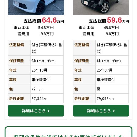
64.6
59.6
支払総額
支払総額
万円
万円
車両本体
54.8万円
車両本体
49.8万円
諸費用
9.8万円
諸費用
9.8万円
法定整備
付き(車輌価格に含
法定整備
付き(車輌価格に含
む)
む)
保証有無
付
保証有無
付
(1ヶ月 1千km)
(1ヶ月 1千km)
年式
26年10月
年式
25年07月
車検
車検整備付
車検
車検整備付
色
パール
色
黒
走行距離
37,344km
走行距離
79,099km
詳細はこちら
詳細はこちら