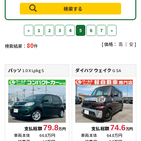
«
1
2
3
4
5
6
7
»
[ 価格：
高
｜
安
]
80
検索結果：
件
パッソ
ダイハツ ウェイク
1.0 X Lpkg S
G SA
79.8
74.6
支払総額
支払総額
万円
万円
車両本体
66.8万円
車両本体
64.8万円