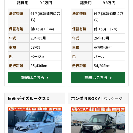
諸費用
9.8万円
諸費用
9.8万円
法定整備
付き(車輌価格に含
法定整備
付き(車輌価格に含
む)
む)
保証有無
付
保証有無
付
(1ヶ月 1千km)
(1ヶ月 1千km)
年式
29年09月
年式
26年10月
車検
08/09
車検
車検整備付
色
ベージュ
色
パール
走行距離
35,430km
走行距離
54,208km
詳細はこちら
詳細はこちら
日産 デイズルークス
ホンダ N BOX
X
G Lパッケージ