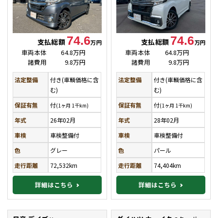
74.6
74.6
支払総額
支払総額
万円
万円
車両本体
64.8万円
車両本体
64.8万円
諸費用
9.8万円
諸費用
9.8万円
法定整備
付き(車輌価格に含
法定整備
付き(車輌価格に含
む)
む)
保証有無
付
保証有無
付
(1ヶ月 1千km)
(1ヶ月 1千km)
年式
26年02月
年式
28年02月
車検
車検整備付
車検
車検整備付
色
グレー
色
パール
走行距離
72,532km
走行距離
74,404km
詳細はこちら
詳細はこちら