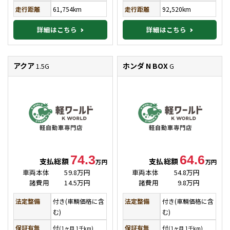
走行距離
61,754km
走行距離
92,520km
詳細はこちら
詳細はこちら
アクア
ホンダ N BOX
1.5G
G
74.3
64.6
支払総額
支払総額
万円
万円
車両本体
59.8万円
車両本体
54.8万円
諸費用
14.5万円
諸費用
9.8万円
法定整備
付き(車輌価格に含
法定整備
付き(車輌価格に含
む)
む)
保証有無
付
保証有無
付
(1ヶ月 1千km)
(1ヶ月 1千km)