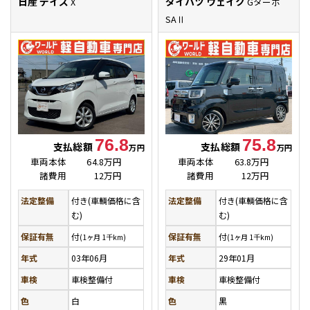
日産 デイズ
ダイハツ ウェイク
X
Gターボ
SAⅡ
76.8
75.8
支払総額
支払総額
万円
万円
車両本体
64.8万円
車両本体
63.8万円
諸費用
12万円
諸費用
12万円
法定整備
付き(車輌価格に含
法定整備
付き(車輌価格に含
む)
む)
保証有無
付
保証有無
付
(1ヶ月 1千km)
(1ヶ月 1千km)
年式
03年06月
年式
29年01月
車検
車検整備付
車検
車検整備付
色
白
色
黒