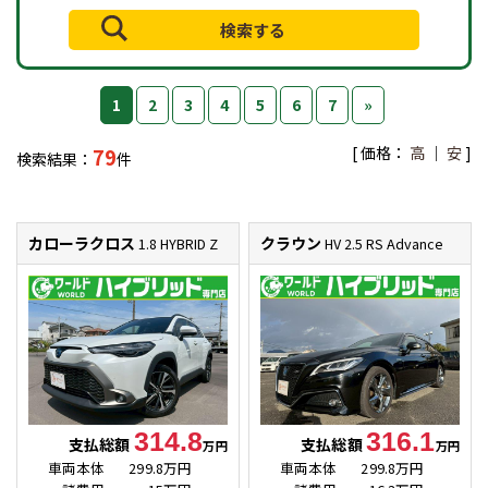
1
2
3
4
5
6
7
»
[ 価格：
高
｜
安
]
79
検索結果：
件
カローラクロス
クラウン
1.8 HYBRID Z
HV 2.5 RS Advance
314.8
316.1
支払総額
支払総額
万円
万円
車両本体
299.8万円
車両本体
299.8万円