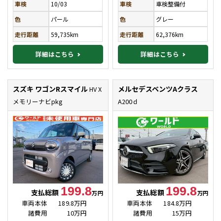
車検
10/03
車検
車検整備付
色
パール
色
グレー
走行距離
59,735km
走行距離
62,376km
詳細はこちら
詳細はこちら
スズキ ワゴンRスマイル
メルセデスベンツAクラス
HV X
メモリーナビpkg
A200ｄ
199.8
199.8
支払総額
支払総額
万円
万円
車両本体
189.8万円
車両本体
184.8万円
諸費用
10万円
諸費用
15万円