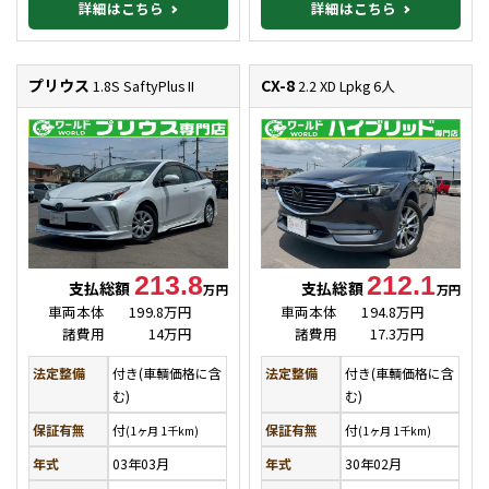
詳細はこちら
詳細はこちら
プリウス
CX-8
1.8S SaftyPlus II
2.2 XD Lpkg 6人
213.8
212.1
支払総額
支払総額
万円
万円
車両本体
199.8万円
車両本体
194.8万円
諸費用
14万円
諸費用
17.3万円
法定整備
付き(車輌価格に含
法定整備
付き(車輌価格に含
む)
む)
保証有無
付
保証有無
付
(1ヶ月 1千km)
(1ヶ月 1千km)
年式
03年03月
年式
30年02月