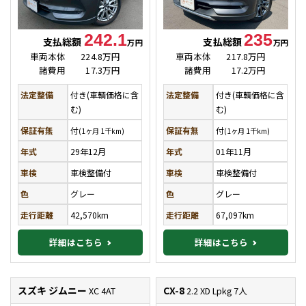
242.1
235
支払総額
支払総額
万円
万円
車両本体
224.8万円
車両本体
217.8万円
諸費用
17.3万円
諸費用
17.2万円
法定整備
付き(車輌価格に含
法定整備
付き(車輌価格に含
む)
む)
保証有無
付
保証有無
付
(1ヶ月 1千km)
(1ヶ月 1千km)
年式
29年12月
年式
01年11月
車検
車検整備付
車検
車検整備付
色
グレー
色
グレー
走行距離
42,570km
走行距離
67,097km
詳細はこちら
詳細はこちら
スズキ ジムニー
CX-8
XC 4AT
2.2 XD Lpkg 7人