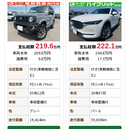
219.6
222.1
支払総額
支払総額
万円
万円
車両本体
209.8万円
車両本体
204.8万円
諸費用
9.8万円
諸費用
17.3万円
法定整備
付き(車輌価格に含
法定整備
付き(車輌価格に含
む)
む)
保証有無
付
保証有無
付
(1ヶ月 1千km)
(1ヶ月 1千km)
年式
05年12月
年式
30年07月
車検
車検整備付
車検
車検整備付
色
グレー
色
パール
走行距離
19,414km
走行距離
59,658km