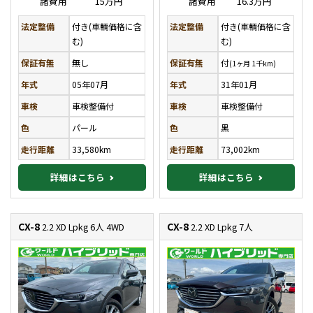
諸費用
15万円
諸費用
16.3万円
法定整備
付き(車輌価格に含
法定整備
付き(車輌価格に含
む)
む)
保証有無
無し
保証有無
付
(1ヶ月 1千km)
年式
05年07月
年式
31年01月
車検
車検整備付
車検
車検整備付
色
パール
色
黒
走行距離
33,580km
走行距離
73,002km
詳細はこちら
詳細はこちら
CX-8
CX-8
2.2 XD Lpkg 6人 4WD
2.2 XD Lpkg 7人