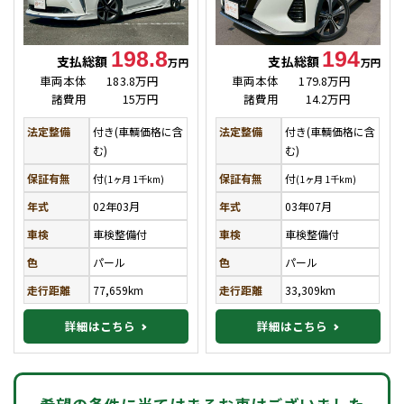
198.8
194
支払総額
支払総額
万円
万円
車両本体
183.8万円
車両本体
179.8万円
諸費用
15万円
諸費用
14.2万円
法定整備
付き(車輌価格に含
法定整備
付き(車輌価格に含
む)
む)
保証有無
付
保証有無
付
(1ヶ月 1千km)
(1ヶ月 1千km)
年式
02年03月
年式
03年07月
車検
車検整備付
車検
車検整備付
色
パール
色
パール
走行距離
77,659km
走行距離
33,309km
詳細はこちら
詳細はこちら