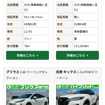
法定整備
付き(車輌価格に含
法定整備
付き(車輌価格に含
む)
む)
保証有無
付
保証有無
無し
(1ヶ月 1千km)
年式
08年03月
年式
03年04月
車検
11/03
車検
車検整備付
色
グレー
色
黒
走行距離
7km
走行距離
115,263km
詳細はこちら
詳細はこちら
プリウス
日産 キックス
1.8A ツーリングセレ
1.2 e-POW X ツ
クション
ートーン