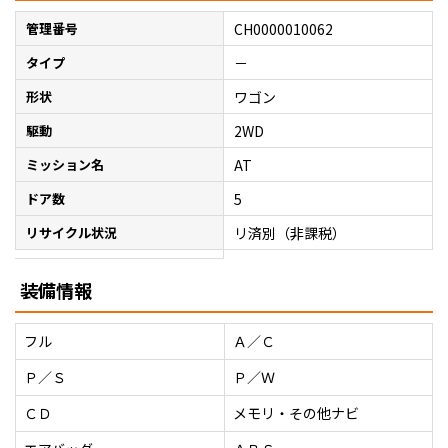
管理番号
CH0000010062
タイプ
－
形状
ワゴン
駆動
2WD
ミッション名
AT
ドア数
5
リサイクル状況
リ済別（非課税）
装備情報
フル
Ａ／Ｃ
Ｐ／Ｓ
Ｐ／Ｗ
ＣＤ
メモリ・その他ナビ