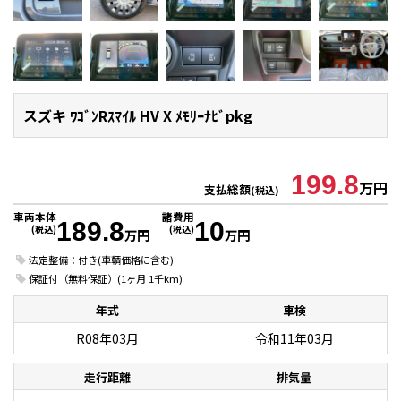
スズキ ﾜｺﾞﾝRｽﾏｲﾙ
HV X ﾒﾓﾘｰﾅﾋﾞpkg
199.8
万円
支払総額
(税込)
車両本体
諸費用
189.8
10
(税込)
(税込)
万円
万円
法定整備：付き(車輌価格に含む)
保証付（無料保証）(1ヶ月 1千km)
年式
車検
R08年03月
令和11年03月
走行距離
排気量