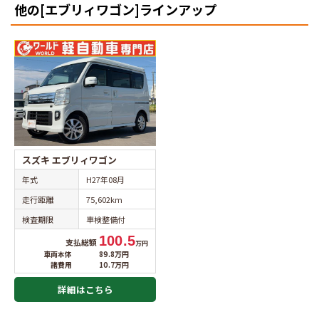
他の[エブリィワゴン]ラインアップ
スズキ エブリィワゴン
年式
H27年08月
走行距離
75,602km
検査期限
車検整備付
100.5
支払総額
万円
車両本体
89.8万円
諸費用
10.7万円
詳細はこちら