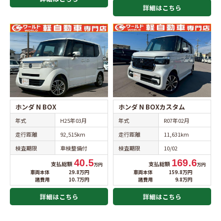
詳細はこちら
ホンダ N BOX
ホンダ N BOXカスタム
年式
H25年03月
年式
R07年02月
走行距離
92,515km
走行距離
11,631km
検査期限
車検整備付
検査期限
10/02
40.5
169.6
支払総額
支払総額
万円
万円
車両本体
29.8万円
車両本体
159.8万円
諸費用
10.7万円
諸費用
9.8万円
詳細はこちら
詳細はこちら