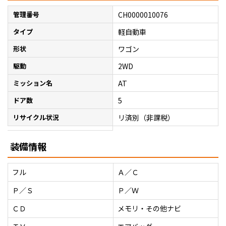
管理番号
CH0000010076
タイプ
軽自動車
形状
ワゴン
駆動
2WD
ミッション名
AT
ドア数
5
リサイクル状況
リ済別（非課税）
装備情報
フル
Ａ／Ｃ
Ｐ／Ｓ
Ｐ／Ｗ
ＣＤ
メモリ・その他ナビ