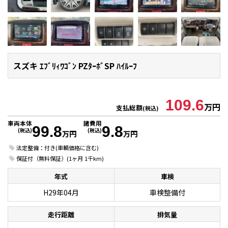
スズキ ｴﾌﾞﾘｨﾜｺﾞﾝ
PZﾀｰﾎﾞSP ﾊｲﾙｰﾌ
109.6
万円
支払総額
(税込)
車両本体
諸費用
99.8
9.8
(税込)
(税込)
万円
万円
法定整備：付き(車輌価格に含む)
保証付（無料保証）(1ヶ月 1千km)
年式
車検
H29年04月
車検整備付
走行距離
排気量