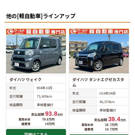
他の[軽自動車]ラインアップ
ダイハツ ウェイク
ダイハツ タントエグゼカスタ
ム
年式
R04年10月
年式
H24年04月
走行距離
75,605km
走行距離
46,570km
検査期限
車検整備付
検査期限
車検整備付
93.8
支払総額
万円
39.4
車両本体
79.8万円
支払総額
万円
諸費用
14万円
車両本体
28.7万円
諸費用
10.7万円
詳細はこちら