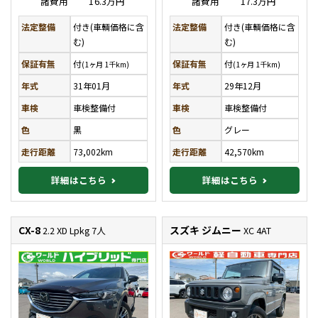
諸費用
16.3万円
諸費用
17.3万円
法定整備
付き(車輌価格に含
法定整備
付き(車輌価格に含
む)
む)
保証有無
付
保証有無
付
(1ヶ月 1千km)
(1ヶ月 1千km)
年式
31年01月
年式
29年12月
車検
車検整備付
車検
車検整備付
色
黒
色
グレー
走行距離
73,002km
走行距離
42,570km
詳細はこちら
詳細はこちら
CX-8
スズキ ジムニー
2.2 XD Lpkg 7人
XC 4AT