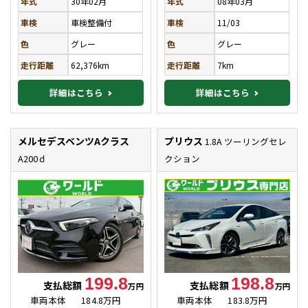
年式
30年02月
年式
08年03月
車検
車検整備付
車検
11/03
色
グレー
色
グレー
走行距離
62,376km
走行距離
7km
詳細はこちら
詳細はこちら
メルセデスベンツAクラス
プリウス
1.8A ツーリングセレ
A200ｄ
クション
199.8
198.8
支払総額
支払総額
万円
万円
車両本体
184.8万円
車両本体
183.8万円