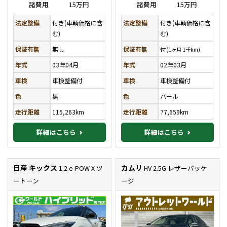
諸費用
15万円
諸費用
15万円
法定整備
付き(車輌価格に含
法定整備
付き(車輌価格に含
む)
む)
保証有無
無し
保証有無
付
(1ヶ月 1千km)
年式
03年04月
年式
02年03月
車検
車検整備付
車検
車検整備付
色
黒
色
パール
走行距離
115,263km
走行距離
77,659km
詳細はこちら
詳細はこちら
日産 キックス
カムリ
1.2 e-POW X ツ
HV 2.5G レザーパッケ
ートーン
ージ