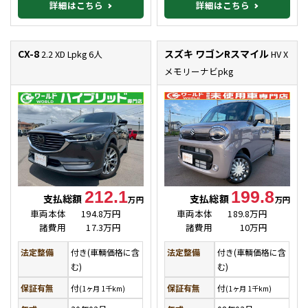
詳細はこちら
詳細はこちら
CX-8
スズキ ワゴンRスマイル
2.2 XD Lpkg 6人
HV X
メモリーナビpkg
212.1
199.8
支払総額
支払総額
万円
万円
車両本体
194.8万円
車両本体
189.8万円
諸費用
17.3万円
諸費用
10万円
法定整備
付き(車輌価格に含
法定整備
付き(車輌価格に含
む)
む)
保証有無
付
保証有無
付
(1ヶ月 1千km)
(1ヶ月 1千km)