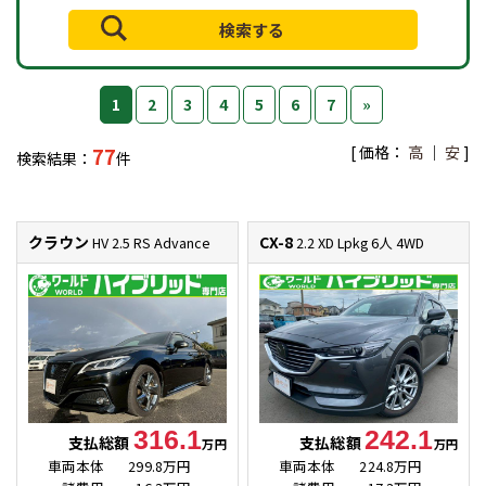
1
2
3
4
5
6
7
»
[ 価格：
高
｜
安
]
77
検索結果：
件
クラウン
CX-8
HV 2.5 RS Advance
2.2 XD Lpkg 6人 4WD
316.1
242.1
支払総額
支払総額
万円
万円
車両本体
299.8万円
車両本体
224.8万円