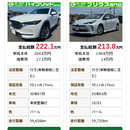
222.1
213.8
支払総額
支払総額
万円
万円
車両本体
204.8万円
車両本体
199.8万円
諸費用
17.3万円
諸費用
14万円
法定整備
付き(車輌価格に含
法定整備
付き(車輌価格に含
む)
む)
保証有無
付
保証有無
付
(1ヶ月 1千km)
(1ヶ月 1千km)
年式
30年07月
年式
03年03月
車検
車検整備付
車検
10/03
色
パール
色
パール
走行距離
59,658km
走行距離
59,735km