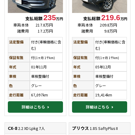
235
219.6
支払総額
支払総額
万円
万円
車両本体
217.8万円
車両本体
209.8万円
諸費用
17.2万円
諸費用
9.8万円
法定整備
付き(車輌価格に含
法定整備
付き(車輌価格に含
む)
む)
保証有無
付
保証有無
付
(1ヶ月 1千km)
(1ヶ月 1千km)
年式
01年11月
年式
05年12月
車検
車検整備付
車検
車検整備付
色
グレー
色
グレー
走行距離
67,097km
走行距離
19,414km
詳細はこちら
詳細はこちら
CX-8
プリウス
2.2 XD Lpkg 7人
1.8S SaftyPlus II