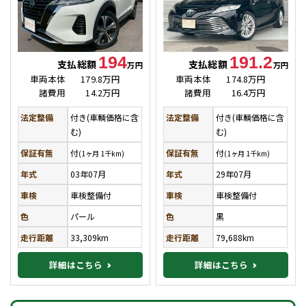
194
191.2
支払総額
支払総額
万円
万円
車両本体
179.8万円
車両本体
174.8万円
諸費用
14.2万円
諸費用
16.4万円
法定整備
付き(車輌価格に含
法定整備
付き(車輌価格に含
む)
む)
保証有無
付
保証有無
付
(1ヶ月 1千km)
(1ヶ月 1千km)
年式
03年07月
年式
29年07月
車検
車検整備付
車検
車検整備付
色
パール
色
黒
走行距離
33,309km
走行距離
79,688km
詳細はこちら
詳細はこちら