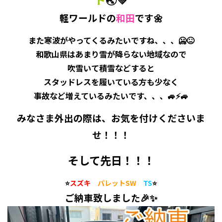
軽ワールドの
和田
です🌼
また寒波がやってくるみたいですね、、、🥶😖
和歌山県はあまり雪が降らない地域なので
吹雪いて積雪などすると
スタッドレスを履いている方も少なく
事故など増えているみたいです、、、🚙⚡🚙
みなさま外出の際は、お気を付けくださいま
せ！！！
そして先日！！！
⭐
スズキ
パレットSW
TS
⭐
ご納車致しました🎉✨