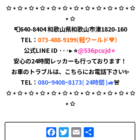
⁡ ✩ ⋆ ✩ ⋆ ✩ ⋆ ✩ ⋆ ✩ ⋆ ✩ ⋆ ✩ ⋆ ✩ ⋆ ✩ ⋆ ✩ ⋆ ✩ ⋆ ✩
⋆ ✩
⁡ 📮640-8404 和歌山県和歌山市湊1820-160
⁡ TEL
：
073-488-9199
(軽ワールド💚
）
公式LINE ID ···▸ ⭐️
@536pcujd
⭐️
安心の24時間レッカーも行っております！
お車のトラブルは、こちらにお電話下さい✨
TEL：
080ｰ9408ｰ8173( 24時間 )🚙
🚨
⁡ ✩ ⋆ ✩ ⋆ ✩ ⋆ ✩ ⋆ ✩ ⋆ ✩ ⋆ ✩ ⋆ ✩ ⋆ ✩ ⋆ ✩ ⋆ ✩ ⋆ ✩
⋆ ✩
Facebook
Twitter
Email
共