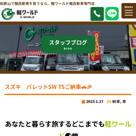
和歌山で軽自動車を買うなら。軽ワールド軽自動車専門店
Menu
スタッフブログ
BLOG
スズキ パレットSW TSご納車🚗🎉
2023.1.27
納車
,
車
あなたと暮らす旅するどこまでも
軽ワール
ド
🌏💚