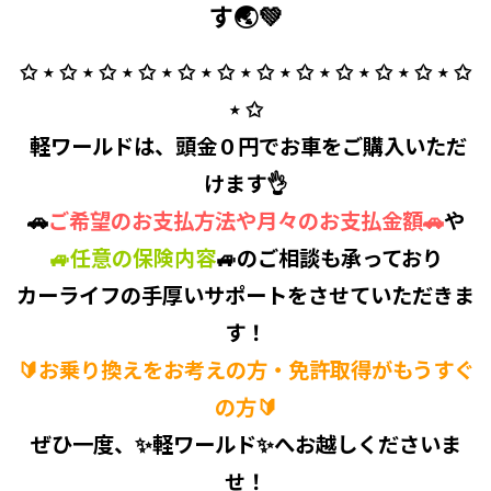
す🌏💚
✩ ⋆ ✩ ⋆ ✩ ⋆ ✩ ⋆ ✩ ⋆ ✩ ⋆ ✩ ⋆ ✩ ⋆ ✩ ⋆ ✩ ⋆ ✩ ⋆ ✩
⋆ ✩
⁡ 軽ワールドは、
頭金０円
でお車をご購入いただ
けます👌
🚗
ご希望のお支払方法や月々のお支払金額
🚗
や
🚙
任意の保険内容
🚙
のご相談も承っており
カーライフの
手厚いサポート
をさせていただきま
す！
🔰お乗り換えをお考えの方・免許取得がもうすぐ
の方🔰
ぜひ一度、✨
軽ワールド
✨へお越しくださいま
せ！