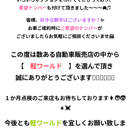
希望ナンバー
も付けて頂きました～～～🚘♬
皆様、
好きな数字はございますか？
✨
お車ご成約時に
ご希望のナンバー
が
ございましたらお気軽にご相談くださいませ🤗
この度は数ある自動車販売店の中から
【
軽ワールド
】を選んで頂き
誠にありがとうございます🙇‍♂️🙇‍♀️🙇‍♂️
１か月点検のご来店もお待ちしております👩🧑🧒
👦💓
今後とも
軽ワールド
を宜しくお願い致しま