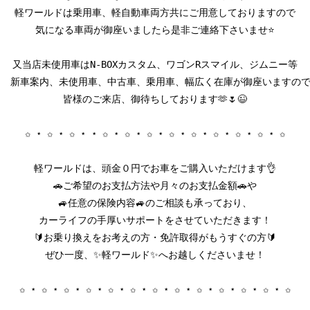
軽ワールドは乗用車、軽自動車両方共にご用意しておりますので

気になる車両が御座いましたら是非ご連絡下さいませ⭐

又当店未使用車はN-BOXカスタム、ワゴンRスマイル、ジムニー等

新車案内、未使用車、中古車、乗用車、幅広く在庫が御座いますので
皆様のご来店、御待ちしております🫶🌷😉

✩ ⋆ ✩ ⋆ ✩ ⋆ ⋆ ✩ ⋆ ✩ ⋆ ✩ ⋆ ✩ ⋆ ✩ ⋆ ✩ ⋆ ✩ ⋆ ✩ ⋆ ✩

軽ワールドは、頭金０円でお車をご購入いただけます👌

🚗ご希望のお支払方法や月々のお支払金額🚗や

🚙任意の保険内容🚙のご相談も承っており、

カーライフの手厚いサポートをさせていただきます！

🔰お乗り換えをお考えの方・免許取得がもうすぐの方🔰

ぜひ一度、✨軽ワールド✨へお越しくださいませ！

✩ ⋆ ✩ ⋆ ✩ ⋆ ✩ ⋆ ✩ ⋆ ✩ ⋆ ✩ ⋆ ✩ ⋆ ✩ ⋆ ✩ ⋆ ✩ ⋆ ✩ ⋆ ✩
