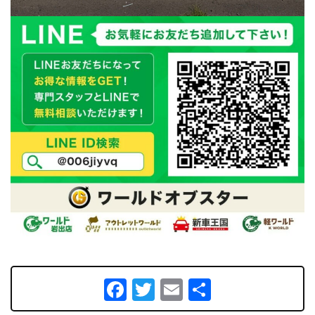
Facebook
Twitter
Email
共
有