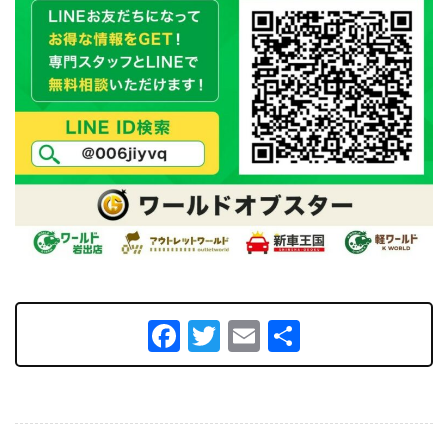
Facebook
Twitter
Email
共
有