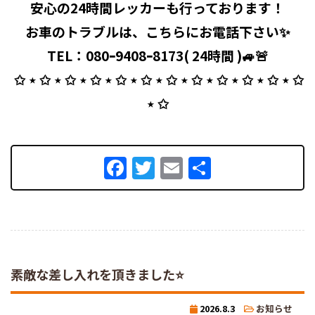
安心の24時間レッカーも行っております！
お車のトラブルは、こちらにお電話下さい✨
TEL：080ｰ9408ｰ8173( 24時間 )🚙🚨
⁡ ✩ ⋆ ✩ ⋆ ✩ ⋆ ✩ ⋆ ✩ ⋆ ✩ ⋆ ✩ ⋆ ✩ ⋆ ✩ ⋆ ✩ ⋆ ✩ ⋆ ✩
⋆ ✩
Facebook
Twitter
Email
共
有
素敵な差し入れを頂きました⭐
2026.8.3
お知らせ