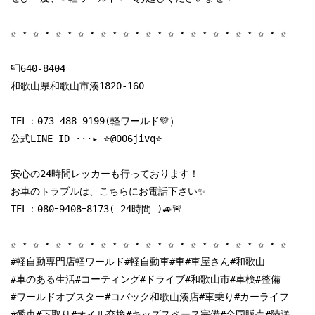
✩ ⋆ ✩ ⋆ ✩ ⋆ ✩ ⋆ ✩ ⋆ ✩ ⋆ ✩ ⋆ ✩ ⋆ ✩ ⋆ ✩ ⋆ ✩ ⋆ ✩ ⋆ ✩

📮640-8404

和歌山県和歌山市湊1820-160

TEL：
073-488-9199
(軽ワールド💚）

公式LINE ID ···▸ ⭐️@006jivq⭐️

安心の24時間レッカーも行っております！

お車のトラブルは、こちらにお電話下さい✨

TEL：080ｰ9408ｰ8173( 24時間 )🚙🚨

✩ ⋆ ✩ ⋆ ✩ ⋆ ✩ ⋆ ✩ ⋆ ✩ ⋆ ✩ ⋆ ✩ ⋆ ✩ ⋆ ✩ ⋆ ✩ ⋆ ✩ ⋆ ✩

#軽自動専門店軽ワールド#軽自動車#車#車屋さん#和歌山

#車のある生活#コーティング#ドライブ#和歌山市#車検#整備

#ワールドオブスター#コバック和歌山湊店#車乗り#カーライフ

#愛車#下取り#オイル交換#キッズスペース完備#全国販売#陸送
