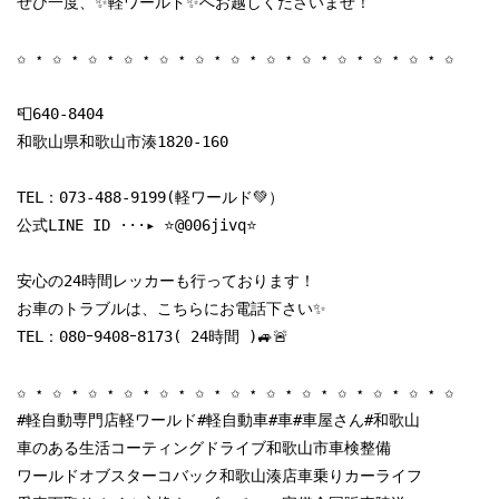
ぜひ一度、✨軽ワールド✨へお越しくださいませ！

✩ ⋆ ✩ ⋆ ✩ ⋆ ✩ ⋆ ✩ ⋆ ✩ ⋆ ✩ ⋆ ✩ ⋆ ✩ ⋆ ✩ ⋆ ✩ ⋆ ✩ ⋆ ✩

📮640-8404

和歌山県和歌山市湊1820-160

TEL：
073-488-9199
(軽ワールド💚）

公式LINE ID ···▸ ⭐️@006jivq⭐️

安心の24時間レッカーも行っております！

お車のトラブルは、こちらにお電話下さい✨

TEL：080ｰ9408ｰ8173( 24時間 )🚙🚨

✩ ⋆ ✩ ⋆ ✩ ⋆ ✩ ⋆ ✩ ⋆ ✩ ⋆ ✩ ⋆ ✩ ⋆ ✩ ⋆ ✩ ⋆ ✩ ⋆ ✩ ⋆ ✩

#軽自動専門店軽ワールド#軽自動車#車#車屋さん#和歌山

車のある生活コーティングドライブ和歌山市車検整備

ワールドオブスターコバック和歌山湊店車乗りカーライフ
