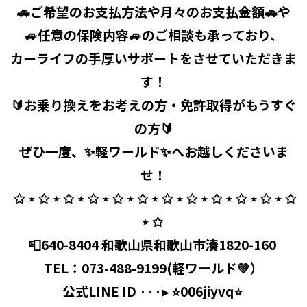
🚗ご希望のお支払方法や月々のお支払金額🚗や
🚙任意の保険内容🚙のご相談も承っており、
カーライフの手厚いサポートをさせていただきま
す！
🔰お乗り換えをお考えの方・免許取得がもうすぐ
の方🔰
ぜひ一度、✨軽ワールド✨へお越しくださいま
せ！
⁡ ✩ ⋆ ✩ ⋆ ✩ ⋆ ✩ ⋆ ✩ ⋆ ✩ ⋆ ✩ ⋆ ✩ ⋆ ✩ ⋆ ✩ ⋆ ✩ ⋆ ✩
⋆ ✩ ⁡
📮640-8404 和歌山県和歌山市湊1820-160 ⁡
TEL：
073-488-9199
(軽ワールド💚）
公式LINE ID ···▸ ⭐️006jiyvq⭐️ ⁡