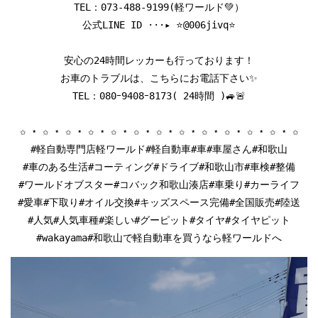
TEL：
073-488-9199
(軽ワールド💚）

公式LINE ID ···▸ ⭐️@006jivq⭐️

安心の24時間レッカーも行っております！

お車のトラブルは、こちらにお電話下さい✨

TEL：080ｰ9408ｰ8173( 24時間 )🚙🚨

✩ ⋆ ✩ ⋆ ✩ ⋆ ✩ ⋆ ✩ ⋆ ✩ ⋆ ✩ ⋆ ✩ ⋆ ✩ ⋆ ✩ ⋆ ✩ ⋆ ✩ ⋆ ✩

#軽自動専門店軽ワールド#軽自動車#車#車屋さん#和歌山

#車のある生活#コーティング#ドライブ#和歌山市#車検#整備

#ワールドオブスター#コバック和歌山湊店#車乗り#カーライフ

#愛車#下取り#オイル交換#キッズスペース完備#全国販売#陸送

#人気#人気車種#楽しい#グーピット#タイヤ#タイヤピット

#wakayama#和歌山で軽自動車を買うなら軽ワールドへ