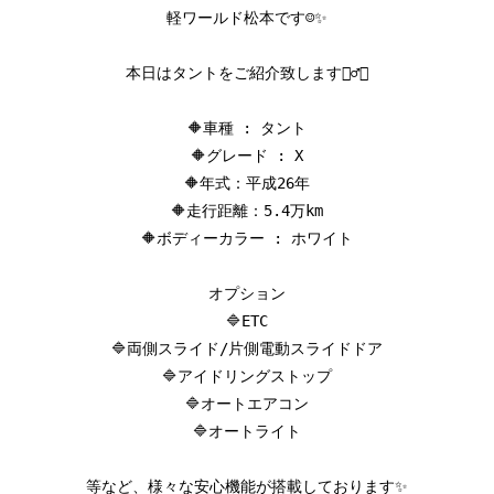
軽ワールド松本です☺️✨

本日はタントをご紹介致します💁‍♂️✨

🔶車種 : タント

🔶グレード : X

🔶年式：平成26年

🔶走行距離：5.4万km

🔶ボディーカラー : ホワイト

オプション

🔷ETC

🔷両側スライド/片側電動スライドドア

🔷アイドリングストップ

🔷オートエアコン

🔷オートライト

等など、様々な安心機能が搭載しております✨
