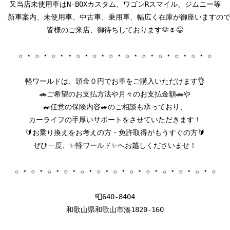
又当店未使用車はN-BOXカスタム、ワゴンRスマイル、ジムニー等

新車案内、未使用車、中古車、乗用車、幅広く在庫が御座いますので
皆様のご来店、御待ちしております🫶🌷😉

✩ ⋆ ✩ ⋆ ✩ ⋆ ⋆ ✩ ⋆ ✩ ⋆ ✩ ⋆ ✩ ⋆ ✩ ⋆ ✩ ⋆ ✩ ⋆ ✩ ⋆ ✩

軽ワールドは、頭金０円でお車をご購入いただけます👌

🚗ご希望のお支払方法や月々のお支払金額🚗や

🚙任意の保険内容🚙のご相談も承っており、

カーライフの手厚いサポートをさせていただきます！

🔰お乗り換えをお考えの方・免許取得がもうすぐの方🔰

ぜひ一度、✨軽ワールド✨へお越しくださいませ！

✩ ⋆ ✩ ⋆ ✩ ⋆ ✩ ⋆ ✩ ⋆ ✩ ⋆ ✩ ⋆ ✩ ⋆ ✩ ⋆ ✩ ⋆ ✩ ⋆ ✩ ⋆ ✩

📮640-8404

和歌山県和歌山市湊1820-160
