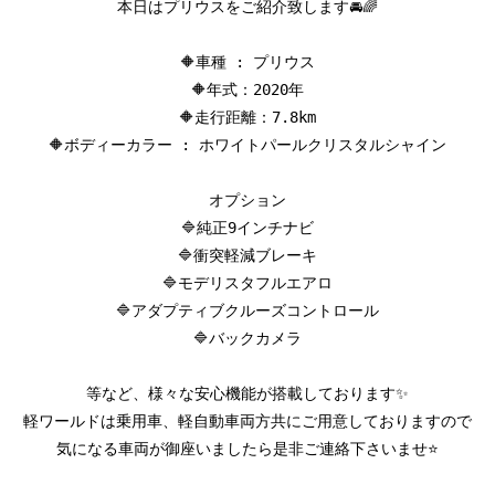
本日はプリウスをご紹介致します🚘🌈

🔶車種 : プリウス

🔶年式：2020年

🔶走行距離：7.8km

🔶ボディーカラー : ホワイトパールクリスタルシャイン

オプション

🔷純正9インチナビ

🔷衝突軽減ブレーキ

🔷モデリスタフルエアロ

🔷アダプティブクルーズコントロール

🔷バックカメラ

等など、様々な安心機能が搭載しております✨

軽ワールドは乗用車、軽自動車両方共にご用意しておりますので

気になる車両が御座いましたら是非ご連絡下さいませ⭐
