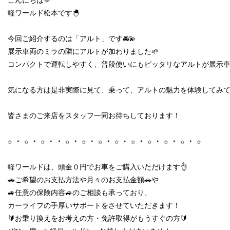
こんにちは🌞

軽ワールド松本です🐣

今回ご紹介するのは「アルト」です🚘💫

展示車両のミラの隣にアルトが加わりました‪🌱‬

コンパクトで運転しやすく、普段使いにもピッタリなアルトが展示車両
気になる方は是非実際に見て、乗って、アルトの魅力を体験してみて
皆さまのご来店をスタッフ一同お待ちしております！

✩ ⋆ ✩ ⋆ ✩ ⋆ ⋆ ✩ ⋆ ✩ ⋆ ✩ ⋆ ✩ ⋆ ✩ ⋆ ✩ ⋆ ✩ ⋆ ✩ ⋆ ✩

軽ワールドは、頭金０円でお車をご購入いただけます👌

🚗ご希望のお支払方法や月々のお支払金額🚗や

🚙任意の保険内容🚙のご相談も承っており、

カーライフの手厚いサポートをさせていただきます！

🔰お乗り換えをお考えの方・免許取得がもうすぐの方🔰
