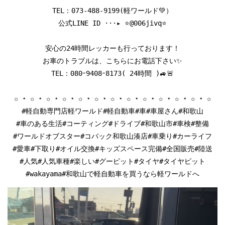
TEL：
073-488-9199
(軽ワールド💚）

公式LINE ID ···▸ ⭐️@006jivq⭐️

安心の24時間レッカーも行っております！

お車のトラブルは、こちらにお電話下さい✨

TEL：080ｰ9408ｰ8173( 24時間 )🚙🚨

✩ ⋆ ✩ ⋆ ✩ ⋆ ✩ ⋆ ✩ ⋆ ✩ ⋆ ✩ ⋆ ✩ ⋆ ✩ ⋆ ✩ ⋆ ✩ ⋆ ✩ ⋆ ✩

#軽自動専門店軽ワールド#軽自動車#車#車屋さん#和歌山

#車のある生活#コーティング#ドライブ#和歌山市#車検#整備

#ワールドオブスター#コバック和歌山湊店#車乗り#カーライフ

#愛車#下取り#オイル交換#キッズスペース完備#全国販売#陸送

#人気#人気車種#楽しい#グーピット#タイヤ#タイヤピット

#wakayama#和歌山で軽自動車を買うなら軽ワールドへ