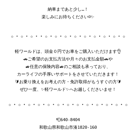
納車まであと少し…！

楽しみにお待ちください☺️✨
✩ ⋆ ✩ ⋆ ✩ ⋆ ⋆ ✩ ⋆ ✩ ⋆ ✩ ⋆ ✩ ⋆ ✩ ⋆ ✩ ⋆ ✩ ⋆ ✩ ⋆ ✩

軽ワールドは、頭金０円でお車をご購入いただけます👌

🚗ご希望のお支払方法や月々のお支払金額🚗や

🚙任意の保険内容🚙のご相談も承っており、

カーライフの手厚いサポートをさせていただきます！

🔰お乗り換えをお考えの方・免許取得がもうすぐの方🔰

ぜひ一度、✨軽ワールド✨へお越しくださいませ！

✩ ⋆ ✩ ⋆ ✩ ⋆ ✩ ⋆ ✩ ⋆ ✩ ⋆ ✩ ⋆ ✩ ⋆ ✩ ⋆ ✩ ⋆ ✩ ⋆ ✩ ⋆ ✩

📮640-8404

和歌山県和歌山市湊1820-160
