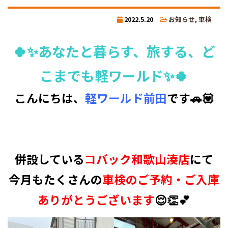
2022.5.20
お知らせ
,
車検
🍀✨あなたと暮らす、旅する、ど
こまでも軽ワールド✨🍀
こんにちは、
軽ワールド前田
です🚗💟
併設している
コバック和歌山湊店
にて
今月もたくさんの
車検のご予約・ご入庫
ありがとうございます
😌👏💕