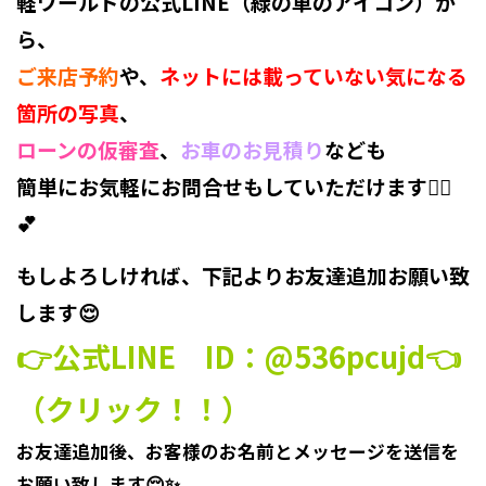
軽ワールドの公式LINE（緑の車のアイコン）
か
ら、
ご来店予約
や、
ネットには載っていない気になる
箇所の写真
、
ローンの仮審査
、
お車のお見積り
なども
簡単に
お気軽にお問合せ
もしていただけます💁‍♀️
💕
もしよろしければ、下記より
お友達追加
お願い致
します😌
👉公式LINE ID：@536pcujd👈
（クリック！！）
お友達追加後、お客様のお名前とメッセージを送信を
お願い致します😌
✨