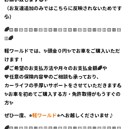
（お友達追加のみではこちらに反映されないためです
💦）
🌈
▧ ▦ ▤ ▥ ▧ ▦ ▤ ▥ ▧ ▦ ▤ ▥ ▧ ▦ ▤ ▥ ▧ ▦ ▤ ▥ ▧ ▦ ▤
🌈
▥
軽ワールド
では、✨
頭金０円
✨でお車をご購入いただ
けます！
🌈ご希望のお支払方法や月々のお支払金額
🌈や
💛任意の保険内容💛
のご相談も承っており、
カーライフの
手厚いサポート
をさせていただきます💪
✨お車を初めてご購入する方・免許取得がもうすぐの
方
✨
ぜひ一度、
⭐
軽ワールド
⭐
へお越しくださいませ♪
🌈
▧ ▦ ▤ ▥ ▧ ▦ ▤ ▥ ▧ ▦ ▤ ▥ ▧ ▦ ▤ ▥ ▧ ▦ ▤ ▥ ▧ ▦ ▤