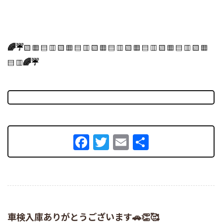
🌈☔
▧ ▦ ▤ ▥ ▧ ▦ ▤ ▥ ▧ ▦ ▤ ▥ ▧ ▦ ▤ ▥ ▧ ▦ ▤ ▥ ▧ ▦
🌈☔
▤ ▥
Facebook
Twitter
Email
共
有
車検入庫ありがとうございます🚗👏🥰