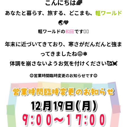
こんにちは🌈
あなたと暮らす、旅する、どこまも、
軽ワールド
🌏💚
軽ワールドの
和田
です🙋‍♀️
年末に近づいてきており、寒さがだんだんと強ま
ってきましたね😖❄
体調を崩さないようお気を付けください🥰💓
😌営業時間臨時変更のお知らせです😌