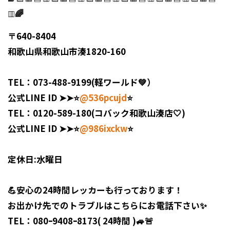
🌈
▥
〒640-8404
和歌山県和歌山市湊1820-160
TEL：073-488-9199(
軽ワールド
💚）
公式LINE ID ➤➤⭐️
@536pcujd
⭐️
TEL：0120-589-180(
コバック和歌山湊店
🤍)
公式LINE ID ➤➤⭐️
@986ixckw
⭐️
定休日:
水曜日
💪
安心の24時間レッカー
も行っております！
お出かけ先でのトラブル
はこちらにお電話下さい✨
TEL：
080ｰ9408ｰ8173( 24時間 )🚙
🚨