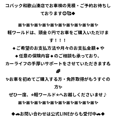
コバック和歌山湊店でお車検の見積・ご予約お待ちし
ております😌🥰🍀
🎀✨🎀✨🎀✨🎀✨🎀✨🎀✨🎀✨🎀✨🎀✨🎀✨
⁡軽ワールドは、頭金０円でお車をご購入いただけま
す！！！
⁡🔹ご希望のお支払方法や月々のお支払金額🔹や
⁡🔸任意の保険内容🔸のご相談も承っており、
⁡カーライフの手厚いサポートをさせていただきます💪
🌈
⁡✨お車を初めてご購入する方・免許取得がもうすぐの
方✨
⁡ぜひ一度、⭐軽ワールド⭐へお越しくださいませ♪
🎀✨🎀✨🎀✨🎀✨🎀✨🎀✨🎀✨🎀✨🎀✨🎀✨
🍀🚗お問い合わせは公式LINEからも受付中🚗🍀