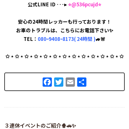
公式LINE ID ···▸
⭐️
@536pcujd
⭐️
安心の24時間レッカーも行っております！
お車のトラブルは、こちらにお電話下さい✨
TEL：
080ｰ9408ｰ8173( 24時間 )
🚙🚨
✩ ⋆ ✩ ⋆ ✩ ⋆ ✩ ⋆ ✩ ⋆ ✩ ⋆ ✩ ⋆ ✩ ⋆ ✩ ⋆ ✩ ⋆ ✩ ⋆ ✩ ⋆ ✩
Facebook
Twitter
Email
共
有
３連休イベントのご紹介🍿🚗✨