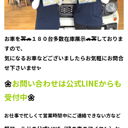
お車を🚕🚗１８０台多数在庫展示🚗🚕しておりま
すので、
気になるお車などございましたらお気軽にお問合
せ下さいませ✨
🌼
お問い合わせは公式LINEからも
受付中
🌼
お仕事で
忙しくて
営業時間中に
ご連絡できない方
など