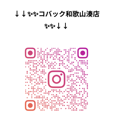
↓↓✨✨コバック和歌山湊店
✨✨↓↓