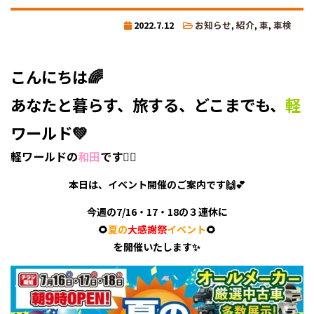
2022.7.12
お知らせ
,
紹介
,
車
,
車検
こんにちは🌈
あなたと暮らす、旅する、どこまでも、
軽
ワールド💚
軽ワールドの
和田
です🙋‍♀️
本日は、イベント開催のご案内です🙌💕
今週の7/16・17・18の３連休に
🌻
夏の
大感謝祭
イベント
🌻
を開催いたします✨