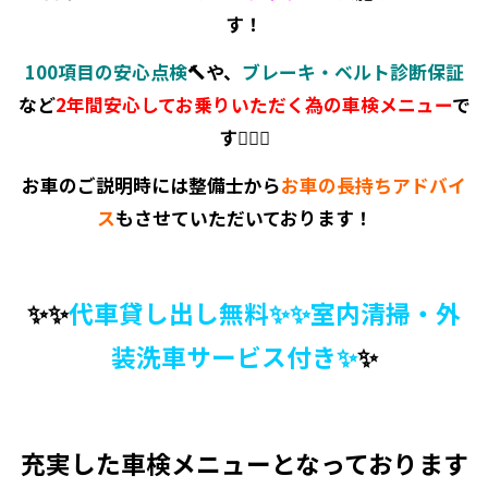
す！
100項目の安心点検
🔨や、
ブレーキ・ベルト診断保証
など
2年間安心してお乗りいただく為の車検メニュー
で
す💁‍♀️✨
お車のご説明時には整備士から
お車の長持ちアドバイ
ス
もさせていただいております！
✨✨
代車貸し出し無料✨✨室内清掃・外
装洗車サービス付き✨
✨
充実した車検メニューとなっております