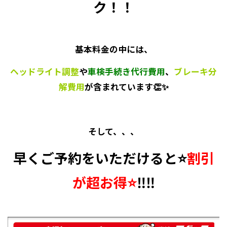
ク！！
基本料金の中には、
ヘッドライト調整
や
車検手続き代行費用
、
ブレーキ分
解費用
が含まれています👏✨
そして、、、
早くご予約をいただけると⭐
割引
が超お得⭐
‼️‼️