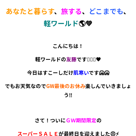
あなたと暮らす
、
旅する
、
どこまでも
、
軽ワールド
🌎💚
こんにちは！
軽ワールドの
友藤
です💁🏻‍♀️🧡
今日はすこーしだけ
肌寒い
です🥶🥶
でもお天気なので
GW最後のお休み
楽しんでいきましょ
う‼
さて！ついに
ＧＷ期間限定
の
スーパーＳＡＬＥ
が最終日を迎えました😣⚡