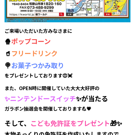
ご来場いただいた方みなさまに
🍿
ポップコーン
🥤
フリードリンク
🍭
お菓子つかみ取り
をプレゼントしております😍💓
また、OPEN時に開催していた大大大好評の
✨ニンテンドースイッチ
✨が当たる
ガラポン抽選会を開催しております💪💗
そして、
こども免許証をプレゼント
🎁✨
本物そっくりの免許証を作成いたしますので、