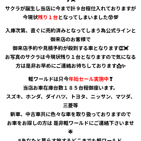
サクラが誕生し当店に今まで計９台程仕入れておりますが
今現状
残り１台
となってしまいました😲💯
入庫次第、直ぐに売約済みとなってしまう為公式ラインと
御来店のお客様で
御来店予約や見積予約が殺到する車となります👏💓
お写真のサクラは今現状残り１台となりますので気になる
方は是非お早めにご連絡お待ちしております📩✨
軽ワールドは只今
年始セール実施中
❣
当店お車在庫台数１８５台程御座います。
スズキ、ホンダ、ダイハツ、トヨタ、ニッサン、マツダ、
三菱等
新車、中古車共に色々な車を取り扱っておりますので
お車をお探しの方は 是非軽ワールドにご連絡下さいませ
🌟
#あなたと暮らす旅するどこまでも軽ワールド ⁡