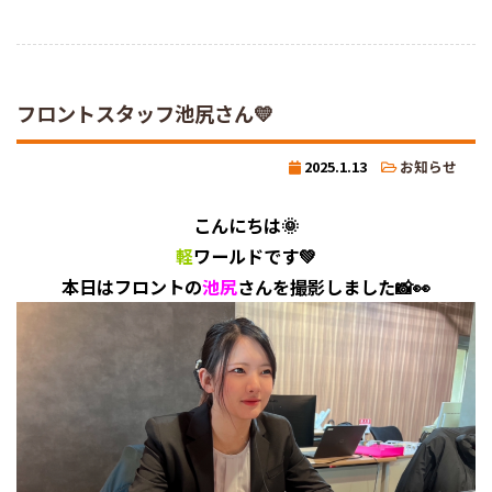
フロントスタッフ池尻さん💛
2025.1.13
お知らせ
こんにちは🌞
軽
ワールドです💚
本日はフロントの
池尻
さんを撮影しました📸👀