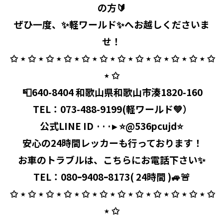
の方🔰
ぜひ一度、✨軽ワールド✨へお越しくださいま
せ！
⁡ ✩ ⋆ ✩ ⋆ ✩ ⋆ ✩ ⋆ ✩ ⋆ ✩ ⋆ ✩ ⋆ ✩ ⋆ ✩ ⋆ ✩ ⋆ ✩ ⋆ ✩
⋆ ✩
⁡ 📮640-8404 和歌山県和歌山市湊1820-160
⁡ TEL：
073-488-9199
(軽ワールド💚）
公式LINE ID ···▸ ⭐️@536pcujd⭐️
⁡ 安心の24時間レッカーも行っております！
お車のトラブルは、こちらにお電話下さい✨
TEL：080ｰ9408ｰ8173( 24時間 )🚙🚨
⁡ ✩ ⋆ ✩ ⋆ ✩ ⋆ ✩ ⋆ ✩ ⋆ ✩ ⋆ ✩ ⋆ ✩ ⋆ ✩ ⋆ ✩ ⋆ ✩ ⋆ ✩
⋆ ✩