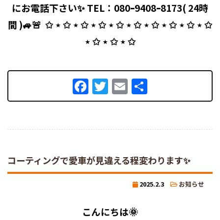
にお電話下さい✨ TEL：080ｰ9408ｰ8173( 24時
間 )🚙🚨 ⁡ ✩ ⋆ ✩ ⋆ ✩ ⋆ ✩ ⋆ ✩ ⋆ ✩ ⋆ ✩ ⋆ ✩ ⋆ ✩ ⋆ ✩
⋆ ✩ ⋆ ✩ ⋆ ✩
Facebook
Twitter
Email
共
有
コーティングで愛車が見違える程変わります✨
2025.2.3
お知らせ
こんにちは🌞