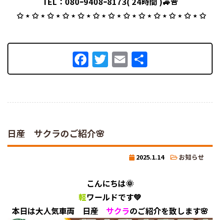
TEL：080ｰ9408ｰ8173( 24時間 )🚙🚨
⁡ ✩ ⋆ ✩ ⋆ ✩ ⋆ ✩ ⋆ ✩ ⋆ ✩ ⋆ ✩ ⋆ ✩ ⋆ ✩ ⋆ ✩ ⋆ ✩ ⋆ ✩ ⋆ ✩
Facebook
Twitter
Email
共
有
日産 サクラのご紹介🌸
2025.1.14
お知らせ
こんにちは🌞
軽
ワールドです💚
本日は大人気車両 日産
サクラ
のご紹介を致します🌸