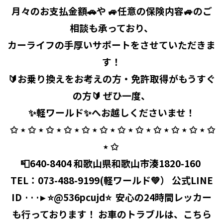
月々のお支払金額🚗や 🚙任意の保険内容🚙のご
相談も承っており、
カーライフの手厚いサポートをさせていただきま
す！
🔰お乗り換えをお考えの方・免許取得がもうすぐ
の方🔰 ぜひ一度、
✨軽ワールド✨へお越しくださいませ！
⁡ ✩ ⋆ ✩ ⋆ ✩ ⋆ ✩ ⋆ ✩ ⋆ ✩ ⋆ ✩ ⋆ ✩ ⋆ ✩ ⋆ ✩ ⋆ ✩ ⋆ ✩
⋆ ✩ ⁡
📮640-8404 和歌山県和歌山市湊1820-160 ⁡
TEL：
073-488-9199
(軽ワールド💚） 公式LINE
ID ···▸ ⭐️@536pcujd⭐️ ⁡ 安心の24時間レッカー
も行っております！ お車のトラブルは、こちら