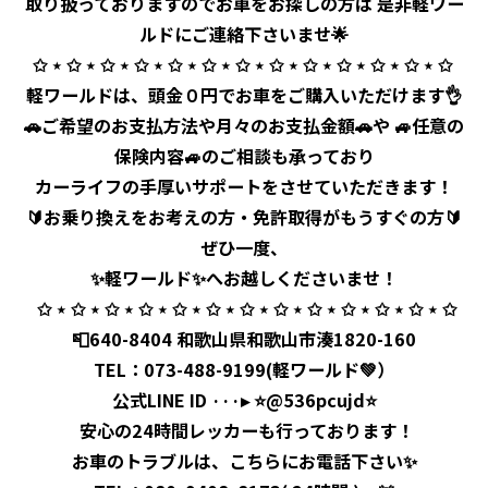
取り扱っておりますのでお車をお探しの方は 是非軽ワー
ルドにご連絡下さいませ🌟
✩ ⋆ ✩ ⋆ ✩ ⋆ ✩ ⋆ ✩ ⋆ ✩ ⋆ ✩ ⋆ ✩ ⋆ ✩ ⋆ ✩ ⋆ ✩ ⋆ ✩ ⋆ ✩ ⁡
軽ワールドは、頭金０円でお車をご購入いただけます👌
🚗ご希望のお支払方法や月々のお支払金額🚗や 🚙任意の
保険内容🚙のご相談も承っており
カーライフの手厚いサポートをさせていただきます！
🔰お乗り換えをお考えの方・免許取得がもうすぐの方🔰
ぜひ一度、
✨軽ワールド✨へお越しくださいませ！
⁡ ✩ ⋆ ✩ ⋆ ✩ ⋆ ✩ ⋆ ✩ ⋆ ✩ ⋆ ✩ ⋆ ✩ ⋆ ✩ ⋆ ✩ ⋆ ✩ ⋆ ✩ ⋆ ✩
⁡ 📮640-8404 和歌山県和歌山市湊1820-160 ⁡
TEL：
073-488-9199
(軽ワールド💚）
公式LINE ID ···▸ ⭐️@536pcujd⭐️
⁡ 安心の24時間レッカーも行っております！
お車のトラブルは、こちらにお電話下さい✨