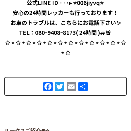
公式LINE ID ···▸ ⭐️006jiyvq⭐️ ⁡
安心の24時間レッカーも行っております！
お車のトラブルは、こちらにお電話下さい✨
TEL：080ｰ9408ｰ8173( 24時間 )🚙🚨 ⁡
✩ ⋆ ✩ ⋆ ✩ ⋆ ✩ ⋆ ✩ ⋆ ✩ ⋆ ✩ ⋆ ✩ ⋆ ✩ ⋆ ✩ ⋆ ✩ ⋆ ✩
⋆ ✩
Facebook
Twitter
Email
共
有
ルークスご紹介🚘⭐