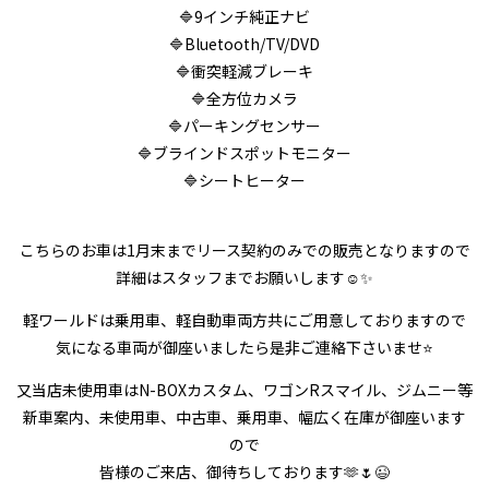
🔷9インチ純正ナビ
🔷Bluetooth/TV/DVD
🔷衝突軽減ブレーキ
🔷全方位カメラ
🔷パーキングセンサー
🔷ブラインドスポットモニター
🔷シートヒーター
こちらのお車は1月末までリース契約のみでの販売となりますので
詳細はスタッフまでお願いします☺️✨
軽ワールドは乗用車、軽自動車両方共にご用意しておりますので
気になる車両が御座いましたら是非ご連絡下さいませ⭐
又当店未使用車はN-BOXカスタム、ワゴンRスマイル、ジムニー等
新車案内、未使用車、中古車、乗用車、幅広く在庫が御座います
ので
皆様のご来店、御待ちしております🫶🌷😉