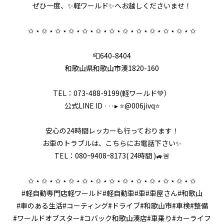
ぜひ一度、✨軽ワールド✨へお越しくださいませ！
✩ ⋆ ✩ ⋆ ✩ ⋆ ✩ ⋆ ✩ ⋆ ✩ ⋆ ✩ ⋆ ✩ ⋆ ✩ ⋆ ✩ ⋆ ✩ ⋆ ✩ ⋆ ✩
📮640-8404
和歌山県和歌山市湊1820-160
TEL：073-488-9199(軽ワールド💚）
公式LINE ID ···▸ ⭐️@006jivq⭐️
安心の24時間レッカーも行っております！
お車のトラブルは、こちらにお電話下さい✨
TEL：080ｰ9408ｰ8173( 24時間 )🚙🚨
✩ ⋆ ✩ ⋆ ✩ ⋆ ✩ ⋆ ✩ ⋆ ✩ ⋆ ✩ ⋆ ✩ ⋆ ✩ ⋆ ✩ ⋆ ✩ ⋆ ✩ ⋆ ✩
#軽自動専門店軽ワールド#軽自動車#車#車屋さん#和歌山
#車のある生活#コーティング#ドライブ#和歌山市#車検#整備
#ワールドオブスター#コバック和歌山湊店#車乗り#カーライフ