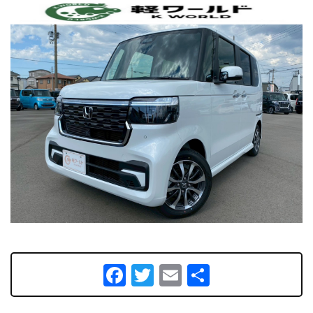
Facebook
Twitter
Email
共
有