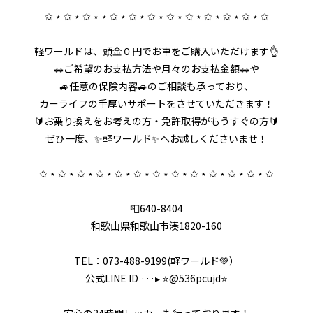
✩ ⋆ ✩ ⋆ ✩ ⋆ ⋆ ✩ ⋆ ✩ ⋆ ✩ ⋆ ✩ ⋆ ✩ ⋆ ✩ ⋆ ✩ ⋆ ✩ ⋆ ✩
軽ワールドは、頭金０円でお車をご購入いただけます👌
🚗ご希望のお支払方法や月々のお支払金額🚗や
🚙任意の保険内容🚙のご相談も承っており、
カーライフの手厚いサポートをさせていただきます！
🔰お乗り換えをお考えの方・免許取得がもうすぐの方🔰
ぜひ一度、✨軽ワールド✨へお越しくださいませ！
✩ ⋆ ✩ ⋆ ✩ ⋆ ✩ ⋆ ✩ ⋆ ✩ ⋆ ✩ ⋆ ✩ ⋆ ✩ ⋆ ✩ ⋆ ✩ ⋆ ✩ ⋆ ✩
📮640-8404
和歌山県和歌山市湊1820-160
TEL：073-488-9199(軽ワールド💚）
公式LINE ID ···▸ ⭐️@536pcujd⭐️
安心の24時間レッカーも行っております！