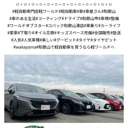
✩ ⋆ ✩ ⋆ ✩ ⋆ ✩ ⋆ ✩ ⋆ ✩ ⋆ ✩ ⋆ ✩ ⋆ ✩ ⋆ ✩ ⋆ ✩ ⋆ ✩ ⋆ ✩
#軽自動専門店軽ワールド#軽自動車#車#車屋さん#和歌山
#車のある生活#コーティング#ドライブ#和歌山市#車検#整備
#ワールドオブスター#コバック和歌山湊店#車乗り#カーライフ
#愛車#下取り#オイル交換#キッズスペース完備#全国販売#陸送
#人気#人気車種#楽しい#グーピット#タイヤ#タイヤピット
#wakayama#和歌山で軽自動車を買うなら軽ワールドへ