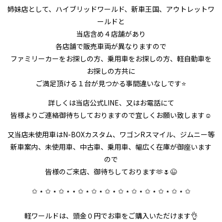
姉妹店として、ハイブリッドワールド、新車王国、アウトレットワ
ールドと
当店含め４店舗があり
各店舗で販売車両が異なりますので
ファミリーカーをお探しの方、乗用車をお探しの方、軽自動車を
お探しの方共に
ご満足頂ける１台が見つかる事間違いなしです⭐
詳しくは当店公式LINE、又はお電話にて
皆様よりご連絡御待ちしておりますので宜しくお願い致します☺
又当店未使用車はN-BOXカスタム、ワゴンRスマイル、ジムニー等
新車案内、未使用車、中古車、乗用車、幅広く在庫が御座います
ので
皆様のご来店、御待ちしております🫶🌷😉
✩ ⋆ ✩ ⋆ ✩ ⋆ ⋆ ✩ ⋆ ✩ ⋆ ✩ ⋆ ✩ ⋆ ✩ ⋆ ✩ ⋆ ✩ ⋆ ✩ ⋆ ✩
軽ワールドは、頭金０円でお車をご購入いただけます👌