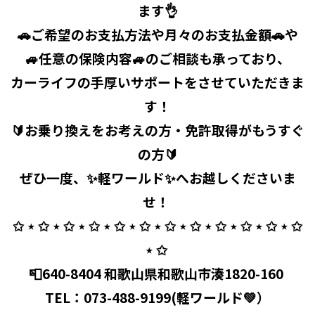
ます👌
🚗ご希望のお支払方法や月々のお支払金額🚗や
🚙任意の保険内容🚙のご相談も承っており、
カーライフの手厚いサポートをさせていただきま
す！
🔰お乗り換えをお考えの方・免許取得がもうすぐ
の方🔰
ぜひ一度、✨軽ワールド✨へお越しくださいま
せ！ ⁡
✩ ⋆ ✩ ⋆ ✩ ⋆ ✩ ⋆ ✩ ⋆ ✩ ⋆ ✩ ⋆ ✩ ⋆ ✩ ⋆ ✩ ⋆ ✩ ⋆ ✩
⋆ ✩ ⁡
📮640-8404 和歌山県和歌山市湊1820-160 ⁡
TEL：
073-488-9199
(軽ワールド💚）