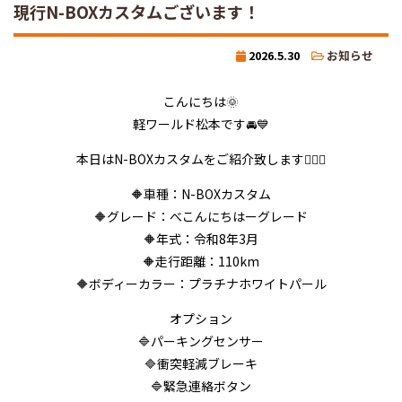
現行N-BOXカスタムございます！
2026.5.30
お知らせ
こんにちは🌞
軽ワールド松本です🚘💙
本日はN-BOXカスタムをご紹介致します💁‍♂️✨
🔶車種：N-BOXカスタム
🔶グレード：べ
こんにちは
ーグレード
🔶年式：令和8年3月
🔶走行距離：110km
🔶ボディーカラー：プラチナホワイトパール
オプション
🔷パーキングセンサー
🔷衝突軽減ブレーキ
🔷緊急連絡ボタン