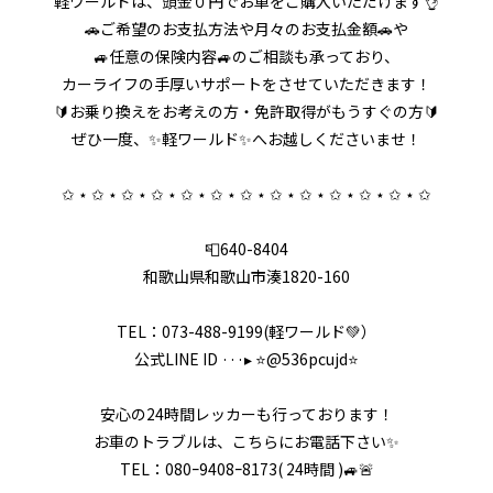
軽ワールドは、頭金０円でお車をご購入いただけます👌
🚗ご希望のお支払方法や月々のお支払金額🚗や
🚙任意の保険内容🚙のご相談も承っており、
カーライフの手厚いサポートをさせていただきます！
🔰お乗り換えをお考えの方・免許取得がもうすぐの方🔰
ぜひ一度、✨軽ワールド✨へお越しくださいませ！
✩ ⋆ ✩ ⋆ ✩ ⋆ ✩ ⋆ ✩ ⋆ ✩ ⋆ ✩ ⋆ ✩ ⋆ ✩ ⋆ ✩ ⋆ ✩ ⋆ ✩ ⋆ ✩
📮640-8404
和歌山県和歌山市湊1820-160
TEL：073-488-9199(軽ワールド💚）
公式LINE ID ···▸ ⭐️@536pcujd⭐️
安心の24時間レッカーも行っております！
お車のトラブルは、こちらにお電話下さい✨
TEL：080ｰ9408ｰ8173( 24時間 )🚙🚨