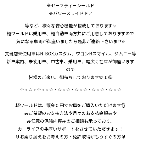
🔷セーフティーシールド
🔷パワースライドドア
等など、様々な安心機能が搭載しております✨
軽ワールドは乗用車、軽自動車両方共にご用意しておりますので
気になる車両が御座いましたら是非ご連絡下さいませ⭐
又当店未使用車はN-BOXカスタム、ワゴンRスマイル、ジムニー等
新車案内、未使用車、中古車、乗用車、幅広く在庫が御座います
ので
皆様のご来店、御待ちしております🫶🌷😉
✩ ⋆ ✩ ⋆ ✩ ⋆ ⋆ ✩ ⋆ ✩ ⋆ ✩ ⋆ ✩ ⋆ ✩ ⋆ ✩ ⋆ ✩ ⋆ ✩ ⋆ ✩
軽ワールドは、頭金０円でお車をご購入いただけます👌
🚗ご希望のお支払方法や月々のお支払金額🚗や
🚙任意の保険内容🚙のご相談も承っており、
カーライフの手厚いサポートをさせていただきます！
🔰お乗り換えをお考えの方・免許取得がもうすぐの方🔰