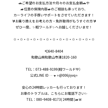
🚗ご希望のお支払方法や月々のお支払金額🚗や
🚙任意の保険内容🚙のご相談も承っており、
カーライフの手厚いサポートをさせていただきます！
🔰お乗り換えをお考えの方・免許取得がもうすぐの方🔰
ぜひ一度、✨軽ワールド✨へお越しくださいませ！
✩ ⋆ ✩ ⋆ ✩ ⋆ ✩ ⋆ ✩ ⋆ ✩ ⋆ ✩ ⋆ ✩ ⋆ ✩ ⋆ ✩ ⋆ ✩ ⋆ ✩ ⋆ ✩
📮640-8404
和歌山県和歌山市湊1820-160
TEL：073-488-9199(軽ワールド💚）
公式LINE ID ···▸ ⭐️@006jiyvq⭐️
安心の24時間レッカーも行っております！
お車のトラブルは、こちらにお電話下さい✨
TEL：080ｰ9408ｰ8173( 24時間 )🚙🚨