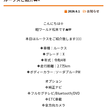
2026.6.1
お知らせ
こんにちは🌞
軽ワールド松本です🚘💙
本日はルークスをご紹介致します💁‍♂️✨
🔶車種：ルークス
🔶グレード：X
🔶年式：令和4年
🔶走行距離：2.7万km
🔶ボディーカラー : ソーダブルーPM
オプション
🔷純正ナビ
🔷フルセグテレビ/Bluetooth/DVD
🔷ETC車載
🔷全方向カメラ