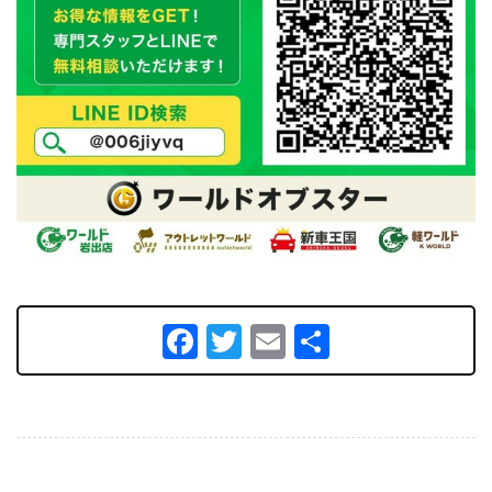
Facebook
Twitter
Email
共
有