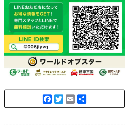
Facebook
Twitter
Email
共
有