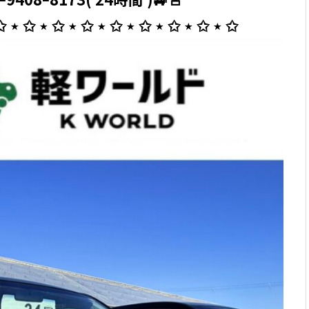
✩ ⋆ ✩ ⋆ ✩ ⋆ ✩ ⋆ ✩ ⋆ ✩ ⋆ ✩ ⋆ ✩ ⋆ ✩