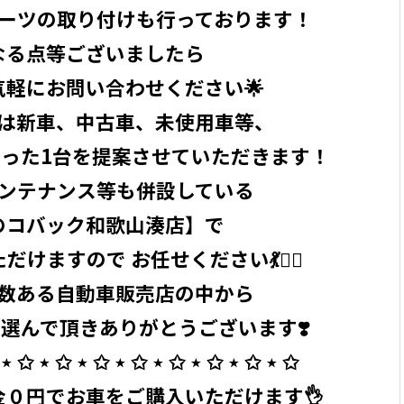
ーツの取り付けも行っております！
なる点等ございましたら
気軽にお問い合わせください🌟
は新車、中古車、未使用車等、
った1台を提案させていただきます！
ンテナンス等も併設している
のコバック和歌山湊店】で
けますので お任せください💃🧞‍♂️
数ある自動車販売店の中から
選んで頂きありがとうございます❣️
⋆ ✩ ⋆ ✩ ⋆ ✩ ⋆ ✩ ⋆ ✩ ⋆ ✩ ⋆ ✩ ⋆ ✩ ⁡
０円でお車をご購入いただけます👌