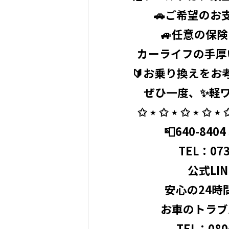
🚗ご希望のお
🚙任意の保
カーライフの手厚
🔰お乗り換えをお
ぜひ一度、✨軽ワ
✩ ⋆ ✩ ⋆ ✩ ⋆ ✩ ⋆ ✩
📮640-84
⁡ TEL：
073
公式LINE 
安心の24時
お車のトラブ
TEL：080ｰ