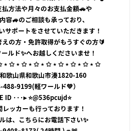
支払方法や月々のお支払金額🚗や
険内容🚙のご相談も承っており、
いサポートをさせていただきます！
考えの方・免許取得がもうすぐの方🔰
ールド✨へお越しくださいませ！ ⁡
 ⋆ ✩ ⋆ ✩ ⋆ ✩ ⋆ ✩ ⋆ ✩ ⋆ ✩ ⋆ ✩ ⋆ ✩ ⁡
04 和歌山県和歌山市湊1820-160
-488-9199
(軽ワールド💚）
ID ···▸ ⭐️@536pcujd⭐️ ⁡
間レッカーも行っております！
ルは、こちらにお電話下さい✨
9408ｰ8173( 24時間 )🚙🚨 ⁡