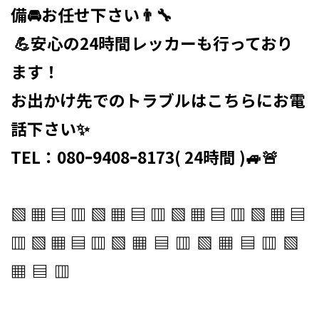
備🚘お任せ下さい👨‍🔧
⁡ 💪安心の24時間レッカーも行っており
ます！
お出かけ先でのトラブルはこちらにお電
話下さい✨
TEL：080ｰ9408ｰ8173( 24時間 )🚙🚨
▧ ▦ ▤ ▥ ▧ ▦ ▤ ▥ ▧ ▦ ▤ ▥ ▧ ▦ ▤
▥ ▧ ▦ ▤ ▥
▧ ▦ ▤ ▥ ▧ ▦ ▤ ▥ ▧
▦ ▤ ▥