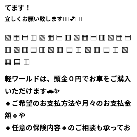
てます！
宜しくお願い致します🙇‍♀️💕🙇‍♂️
⁡▧ ▦ ▤ ▥ ▧ ▦ ▤ ▥ ▧ ▦ ▤ ▥ ▧ ▦ ▤
▥ ▧ ▦ ▤ ▥
▧ ▦ ▤ ▥ ▧ ▦ ▤ ▥ ▧
▦ ▤ ▥
軽ワールドは、頭金０円でお車をご購入
いただけます🚗✨
🔹ご希望のお支払方法や月々のお支払金
額🔹や
🔸任意の保険内容🔸のご相談も承ってお