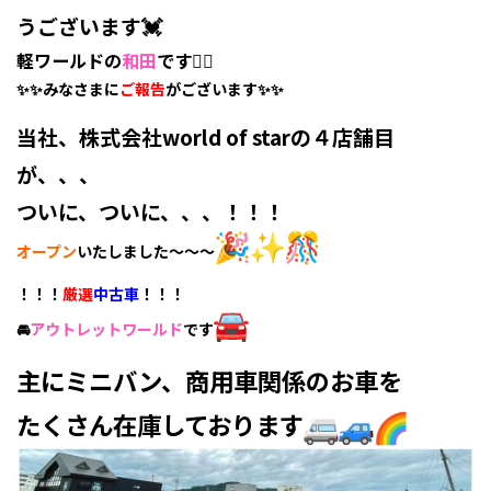
うございます💓
軽ワールドの
和田
です🙋‍♀️
✨✨みなさまに
ご報告
がございます✨✨
当社、株式会社world of starの４店舗目
が、、、
ついに、ついに、、、！！！
オープン
いたしました～～～
！！！
厳選
中古車
！！！
🚘
アウトレットワールド
です
主にミニバン、商用車関係のお車を
たくさん在庫しております