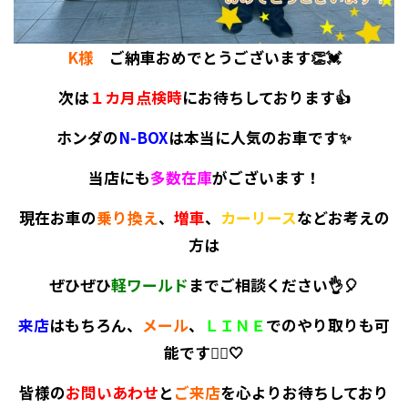
K様
ご納車おめでとうございます👏💓
次は
１カ月点検時
にお待ちしております👍
ホンダの
N-BOX
は本当に人気のお車です✨
当店にも
多数在庫
がございます！
現在お車の
乗り換え
、
増車
、
カーリース
などお考えの
方は
ぜひぜひ
軽ワールド
までご相談ください👌🎈
来店
はもちろん、
メール
、
ＬＩＮＥ
でのやり取りも可
能です🙆‍♀️🤍
皆様の
お問いあわせ
と
ご来店
を心よりお待ちしており