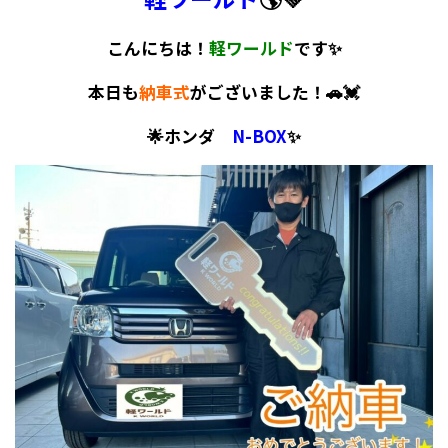
こんにちは！
軽ワールド
です✨
本日も
納車式
がございました！🚗💓
🌟ホンダ
N-BOX
✨