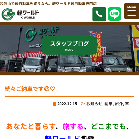
和歌山で軽自動車を買うなら。軽ワールド軽自動車専門店
Menu
スタッフブログ
BLOG
続々ご納車です😆🤍
2022.12.15
お知らせ
,
納車
,
紹介
,
車
あなたと暮らす
、
旅する
、
どこまでも
、
軽ワールド
🌎💚