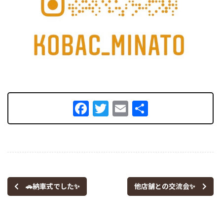
Facebook
Twitter
Email
共
有
🚗納車式でした✨
他店舗との交流会✨