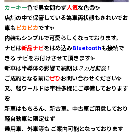
カーキー
色で男女問わず
人気
な色😊✨
店舗の中で保管している為車両状態もきれいでお
車も
ピカピカ
です✨
内装もシンプルで可愛らしくなっております。
ナビは
新品ナビ
をはめ込み
Bluetooth
も接続で
きる ナビをお付けさせて頂きます✨
新車は半導体の影響で納期は
３カ月前後
！
ご成約となる前に
ぜひ
お問い合わせください✨
又、軽ワールドは車種多様にご準備しております
🌸
新車はもちろん、新古車、中古車ご用意しており
軽自動車に限定せず
乗用車、外車等も ご案内可能となっております