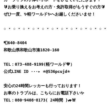
🔰お乗り換えをお考えの方・免許取得がもうすぐの方🔰

ぜひ一度、✨軽ワールド✨へお越しくださいませ！

✩ ⋆ ✩ ⋆ ✩ ⋆ ✩ ⋆ ✩ ⋆ ✩ ⋆ ✩ ⋆ ✩ ⋆ ✩ ⋆ ✩ ⋆ ✩ ⋆ 
📮640-8404

和歌山県和歌山市湊1820-160

TEL：073-488-9199(軽ワールド💚）

公式LINE ID ···▸ ⭐️@536pcujd⭐️

安心の24時間レッカーも行っております！

お車のトラブルは、こちらにお電話下さい✨

TEL：080ｰ9408ｰ8173( 24時間 )🚙🚨
