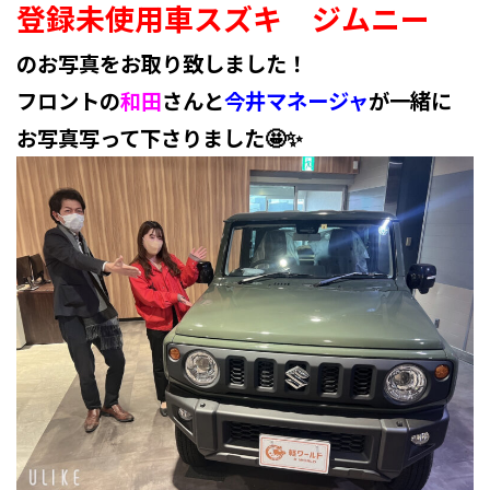
登録未使用車
スズキ ジムニー
のお写真をお取り致しました！
フロントの
和田
さんと
今井マネージャ
が一緒に
お写真写って下さりました🤩✨