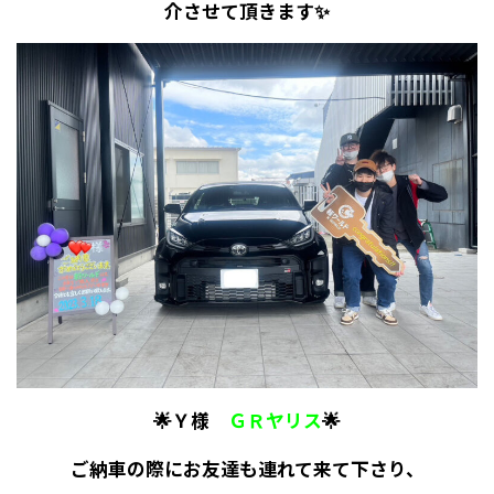
介させて頂きます✨
🌟Ｙ様
ＧＲヤリス
🌟
ご納車の際にお友達も連れて来て下さり、