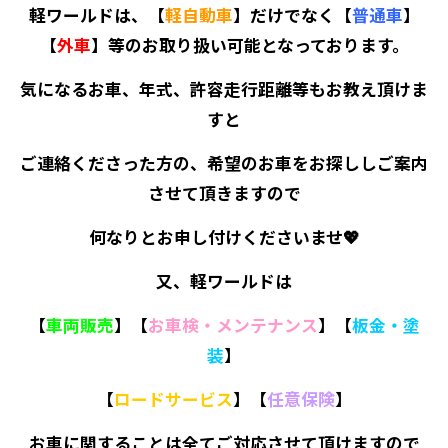
軽ワールドは、【
軽自動車
】だけでなく【
普通車
】
【
外車
】等のお取り扱い可能となっております。
気になるお車、年式、許容走行距離等もお教え頂けま
すと
ご連絡くださった方の、希望のお車をお探ししご案内
させて頂きますので
何なりとお申し付けくださいませ💖
又、軽ワールドは
【
車両販売
】【
お車検・メンテナンス
】【
板金・塗
装
】
【
ロードサービス
】【
任意保険
】
お車に関することは全てご対応させて頂けますので