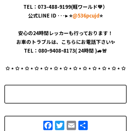
TEL：073-488-9199(軽ワールド💚）
公式LINE ID ···▸ ⭐️
@536pcujd
⭐️
安心の24時間レッカーも行っております！
お車のトラブルは、こちらにお電話下さい✨
TEL：080ｰ9408ｰ8173( 24時間 )🚙🚨
✩ ⋆ ✩ ⋆ ✩ ⋆ ✩ ⋆ ✩ ⋆ ✩ ⋆ ✩ ⋆ ✩ ⋆ ✩ ⋆ ✩ ⋆ ✩ ⋆ ✩ ⋆ ✩
Facebook
Twitter
Email
共
有
Facebook
Twitter
Email
共