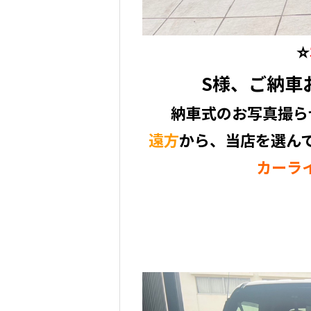
⭐️
S様、ご納車
納車式のお写真撮ら
遠方
から、当店を選ん
カーラ