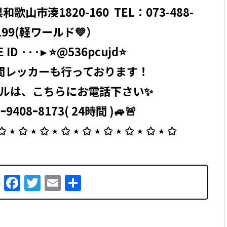
山県和歌山市湊1820-160 ⁡ TEL：
073-488-
199
(軽ワールド💚）
ID ···▸ ⭐️@536pcujd⭐️ ⁡
間レッカーも行っております！
ルは、こちらにお電話下さい✨
ｰ9408ｰ8173( 24時間 )🚙🚨
 ✩ ⋆ ✩ ⋆ ✩ ⋆ ✩ ⋆ ✩ ⋆ ✩ ⋆ ✩ ⋆ ✩ ⋆ ✩
Facebook
Twitter
Email
共
有