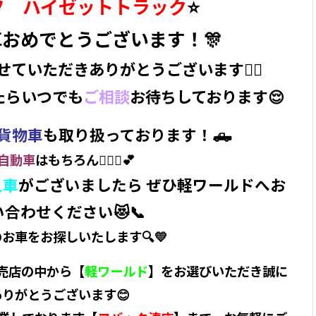
ツ ハイゼットトラック
⭐️
おめでとうございます！🎊
ていただきありがとうございます❤️‍🔥
たらいつでも
ご相談
お待ちしております😌
貨物車
も取り扱っております！🛻
自動車
はもちろん🙆🏼‍♀️💕
入車
がございましたら ぜひ軽ワールドへお
合わせください😻📞
のお車をお探しいたします🔍💛
売店の中から【
軽ワールド
】をお選びいただき誠に
ありがとうございます😊