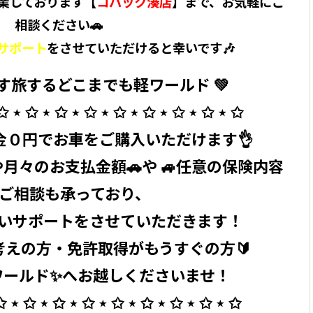
業しております【
コバック湊店
】まで、お気軽にご
相談ください🚗
サポート
をさせていただけると幸いです🎶
す旅するどこまでも軽ワールド ⁡💚
 ✩ ⋆ ✩ ⋆ ✩ ⋆ ✩ ⋆ ✩ ⋆ ✩ ⋆ ✩ ⋆ ✩ ⋆ ✩
頭金０円でお車をご購入いただけます👌
月々のお支払金額🚗や 🚙任意の保険内容
のご相談も承っており、
いサポートをさせていただきます！
考えの方・免許取得がもうすぐの方🔰
ールド✨へお越しくださいませ！ ⁡
✩ ⋆ ✩ ⋆ ✩ ⋆ ✩ ⋆ ✩ ⋆ ✩ ⋆ ✩ ⋆ ✩ ⋆ ✩