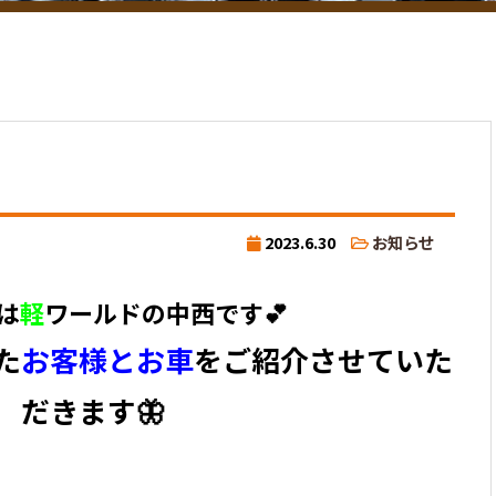
2023.6.30
お知らせ
は
軽
ワールドの中西です💕
た
お客様とお車
をご紹介させていた
だきます🦋