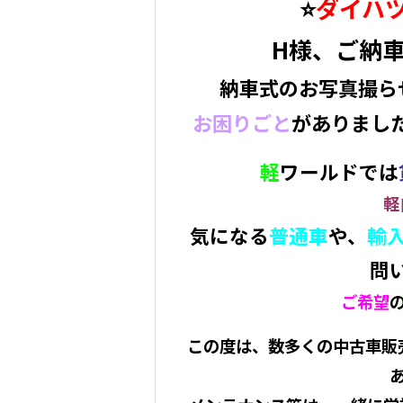
⭐️
ダイハ
H様、ご納車
納車式のお写真撮らせ
お困りごと
がありまし
軽
ワールドでは
軽
気になる
普通車
や、
輸
問い
ご希望
この度は、数多くの中古車販