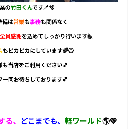
業の
竹田くん
です🪥🫧
準備は
営業
も
事務
も関係なく
全員感謝
を込めてしっかり行います🙋
装
もピカピカにしています🌈😆
様も当店をご利用ください🎵
フ一同お待ちしております💕
する、
どこまでも、
軽ワールド
🌎💚