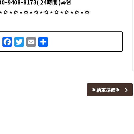
0ｰ9408ｰ8173( 24時間 )🚙🚨
 ⋆ ✩ ⋆ ✩ ⋆ ✩ ⋆ ✩ ⋆ ✩ ⋆ ✩ ⋆ ✩ ⋆ ✩ ⋆ ✩
Facebook
Twitter
Email
共
有
🌟納車準備🌟