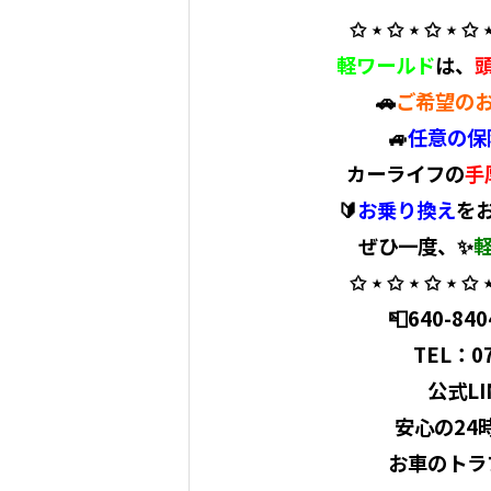
✩ ⋆ ✩ ⋆ ✩ ⋆ ✩ ⋆
軽ワールド
は
、
🚗
ご希望の
🚙
任意の保
カーライフの
手
🔰
お乗り換え
を
ぜひ一度、✨
✩ ⋆ ✩ ⋆ ✩ ⋆ ✩ ⋆
📮640-8
TEL：0
公式LIN
安心の24
お車のトラ