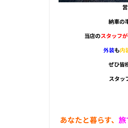
営
納車の
当店の
スタッフが
外装
も
内
ぜひ皆
スタッ
あなたと暮らす、
旅