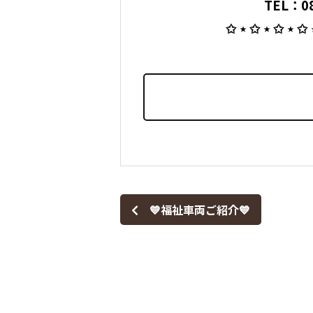
TEL：08
⁡ ✩ ⋆ ✩ ⋆ ✩ ⋆ ✩
💙福祉車両ご紹介💙