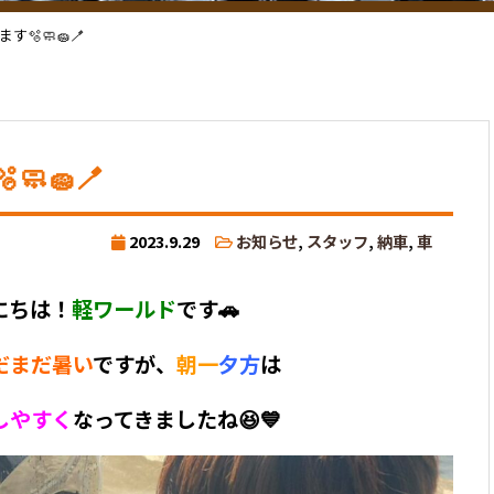
🫧🧼🧽🪥
🧽🪥
2023.9.29
お知らせ
,
スタッフ
,
納車
,
車
にちは！
軽ワールド
です🚗
だまだ暑い
ですが、
朝一
夕方
は
しやすく
なってきましたね😆💙