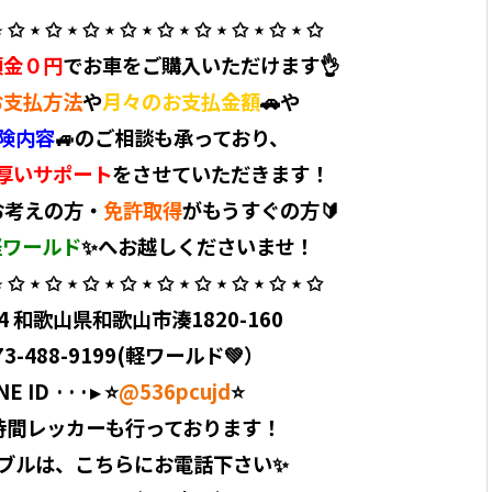
 ✩ ⋆ ✩ ⋆ ✩ ⋆ ✩ ⋆ ✩ ⋆ ✩ ⋆ ✩ ⋆ ✩ ⋆ ✩ ⁡
頭金０円
でお車をご購入いただけます👌
お支払方法
や
月々のお支払金額
🚗や
険内容
🚙のご相談も承っており、
厚いサポート
をさせていただきます！
お考えの方・
免許取得
がもうすぐの方🔰
軽ワールド
✨へお越しくださいませ！ ⁡
 ✩ ⋆ ✩ ⋆ ✩ ⋆ ✩ ⋆ ✩ ⋆ ✩ ⋆ ✩ ⋆ ✩ ⋆ ✩ ⁡
404 和歌山県和歌山市湊1820-160 ⁡
73-488-9199(軽ワールド💚）
E ID ···▸ ⭐️
@536pcujd
⭐️ ⁡
時間レッカーも行っております！
ブルは、こちらにお電話下さい✨