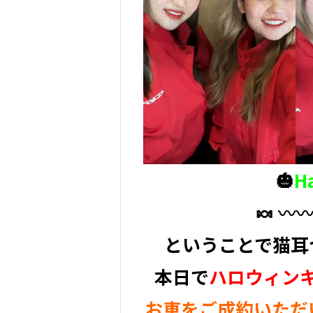
🎃
H
🍬 〰️〰
ということで猫耳つ
本日で
ハロウィン
お車をご成約いただ