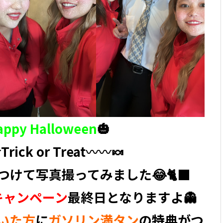
appy Halloween
🎃
️Trick or Treat〰️〰️🍬
けて写真撮ってみました😂🐈‍⬛
キャンペーン
最終日となりますよ👻
いた方
に
ガソリン満タン
の特典がつ