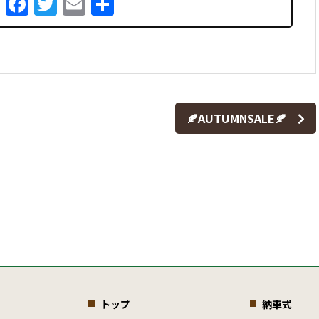
Facebook
Twitter
Email
共
有
🍂AUTUMNSALE🍂
トップ
納車式