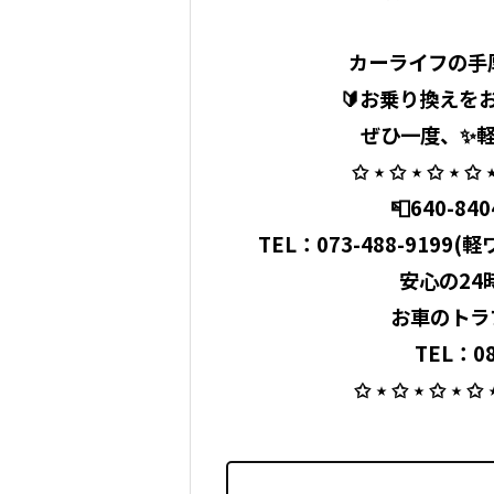
カーライフの手
🔰お乗り換えを
ぜひ一度、✨軽
✩ ⋆ ✩ ⋆ ✩ ⋆ ✩ ⋆
📮640-8
TEL：
073-488-9199
(軽ワ
⁡ 安心の
お車のトラ
TEL：080
✩ ⋆ ✩ ⋆ ✩ ⋆ ✩ 