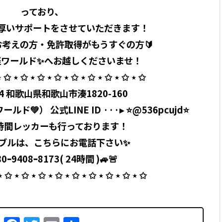
っており、
厚いサポートをさせていただきます！
お考えの方・免許取得がもうすぐの方🔰
ワールド✨へお越しくださいませ！ ⁡
 ✩ ⋆ ✩ ⋆ ✩ ⋆ ✩ ⋆ ✩ ⋆ ✩ ⋆ ✩ ⋆ ✩ ⋆ ✩ ⁡
404 和歌山県和歌山市湊1820-160 ⁡
ールド💚） 公式LINE ID ···▸ ⭐️@536pcujd⭐️
24時間レッカーも行っております！
ブルは、こちらにお電話下さい✨
ｰ9408ｰ8173( 24時間 )🚙🚨 ⁡
⋆ ✩ ⋆ ✩ ⋆ ✩ ⋆ ✩ ⋆ ✩ ⋆ ✩ ⋆ ✩ ⋆ ✩ ⋆ ✩