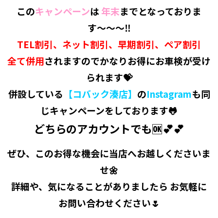
この
キャンペーン
は
年末
までとなっておりま
す〜〜〜‼️
TEL割引、ネット割引、早期割引、ペア割引
全て併用
されますのでかなりお得にお車検が受け
られます💝
併設している
【コバック湊店】
の
Instagram
も同
じキャンペーンをしております🐸
どちらのアカウントでも🆗💕💕
ぜひ、このお得な機会に当店へお越しくださいま
せ🌼
詳細や、気になることがありましたら お気軽に
お問い合わせください🌷