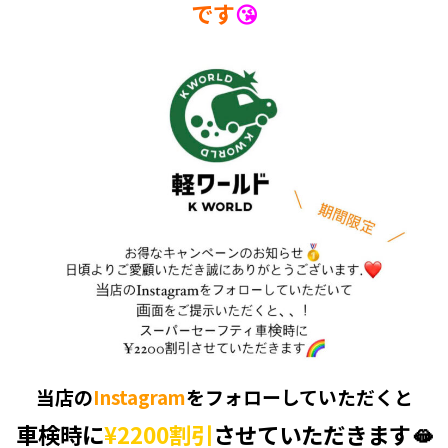
です
😘
当店の
Instagram
をフォローしていただくと
車検時に
¥2200割引
させていただきます🫦