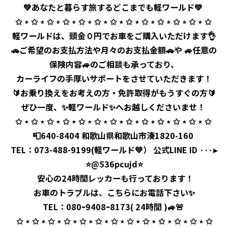
💚あなたと暮らす旅するどこまでも軽ワールド💚⁡ ⁡
✩ ⋆ ✩ ⋆ ✩ ⋆ ✩ ⋆ ✩ ⋆ ✩ ⋆ ✩ ⋆ ✩ ⋆ ✩ ⋆ ✩ ⋆ ✩ ⋆ ✩ ⋆ ✩ ⁡
軽ワールドは、頭金０円でお車をご購入いただけます👌
🚗ご希望のお支払方法や月々のお支払金額🚗や 🚙任意の
保険内容🚙のご相談も承っており、
カーライフの手厚いサポートをさせていただきます！
🔰お乗り換えをお考えの方・免許取得がもうすぐの方🔰
ぜひ一度、✨軽ワールド✨へお越しくださいませ！ ⁡
✩ ⋆ ✩ ⋆ ✩ ⋆ ✩ ⋆ ✩ ⋆ ✩ ⋆ ✩ ⋆ ✩ ⋆ ✩ ⋆ ✩ ⋆ ✩ ⋆ ✩ ⋆ ✩
📮640-8404 和歌山県和歌山市湊1820-160 ⁡
TEL：
073-488-9199
(軽ワールド💚） 公式LINE ID ···▸
⭐️@536pcujd⭐️
⁡ 安心の24時間レッカーも行っております！
お車のトラブルは、こちらにお電話下さい✨
TEL：080ｰ9408ｰ8173( 24時間 )🚙🚨 ⁡
✩ ⋆ ✩ ⋆ ✩ ⋆ ✩ ⋆ ✩ ⋆ ✩ ⋆ ✩ ⋆ ✩ ⋆ ✩ ⋆ ✩ ⋆ ✩ ⋆ ✩ ⋆ ✩