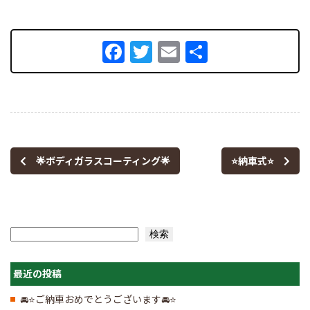
Facebook
Twitter
Email
共
有
🌟ボディガラスコーティング🌟
⭐納車式⭐
検索
検索
最近の投稿
🚘⭐ご納車おめでとうございます🚘⭐