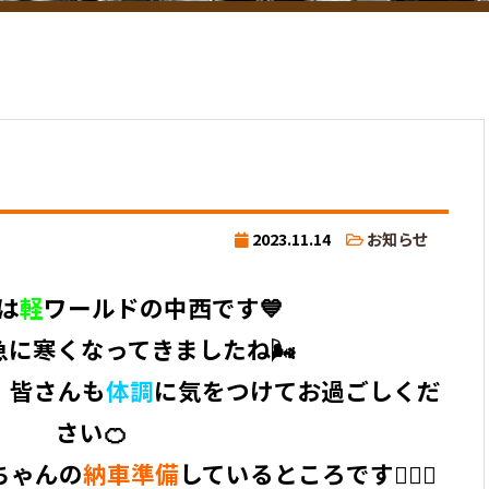
2023.11.14
お知らせ
は
軽
ワールドの中西です💙
に寒くなってきましたね🌬️
 皆さんも
体調
に気をつけてお過ごしくだ
さい🍊
ちゃんの
納車準備
しているところです👱🏼‍♀️