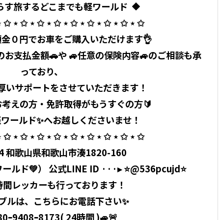
らす旅するどこまでも軽ワールド ⁡ 🔶
 ✩ ⋆ ✩ ⋆ ✩ ⋆ ✩ ⋆ ✩ ⋆ ✩ ⋆ ✩ ⋆ ✩ ⋆ ✩ ⁡
金０円でお車をご購入いただけます👌
お支払金額🚗や 🚙任意の保険内容🚙のご相談も承
っており、
厚いサポートをさせていただきます！
お考えの方・免許取得がもうすぐの方🔰
ワールド✨へお越しくださいませ！ ⁡
 ✩ ⋆ ✩ ⋆ ✩ ⋆ ✩ ⋆ ✩ ⋆ ✩ ⋆ ✩ ⋆ ✩ ⋆ ✩ ⁡
404 和歌山県和歌山市湊1820-160 ⁡
ールド💚） 公式LINE ID ···▸ ⭐️@536pcujd⭐️ ⁡
時間レッカーも行っております！
ブルは、こちらにお電話下さい✨
0ｰ9408ｰ8173( 24時間 )🚙🚨