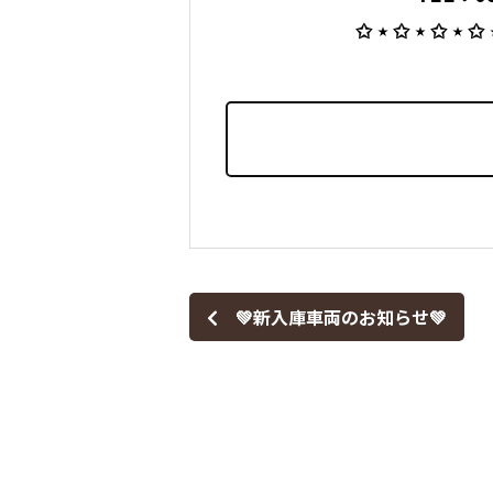
⁡ ✩ ⋆ ✩ ⋆ ✩ ⋆ ✩
💚新入庫車両のお知らせ💚