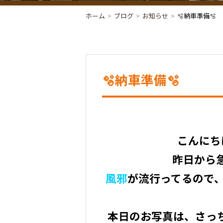
ホーム
ブログ
お知らせ
🫧納車準備🫧
🫧納車準備🫧
こんにち
昨日から急
風邪
が流行ってるので、
本日のお写真は、さっ