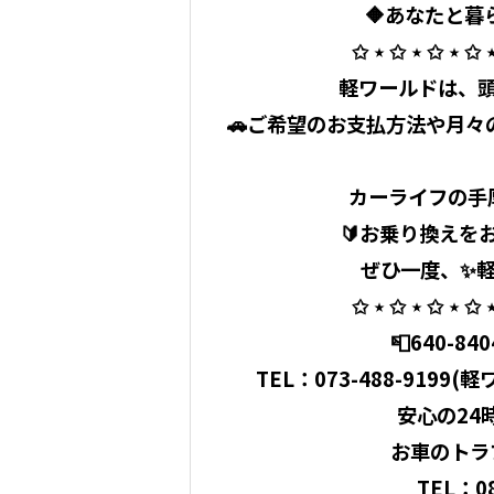
🔶あなたと暮
✩ ⋆ ✩ ⋆ ✩ ⋆ ✩ ⋆
軽ワールドは、頭
🚗ご希望のお支払方法や月々の
カーライフの手
🔰お乗り換えを
ぜひ一度、✨軽
✩ ⋆ ✩ ⋆ ✩ ⋆ ✩ ⋆
📮640-8
TEL：
073-488-9199
(軽ワ
安心の24
お車のトラ
TEL：08