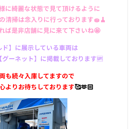
様に綺麗な状態で見て頂けるように
の清掃は念入りに行っております🧽🧹
れば是非店舗に見に来て下さいね🤩
ルド】に展示している車両は
グーネット】に掲載しております🆙
両も続々入庫してますので
心よりお待ちしております
🥰🫶🏻