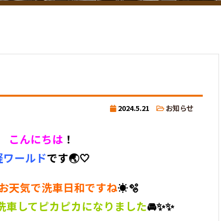
2024.5.21
お知らせ
こんにちは
！
軽ワールド
です🌏🤍
お天気で洗車日和ですね
☀️🫧
洗車してピカピカになりました
🚘✨✨