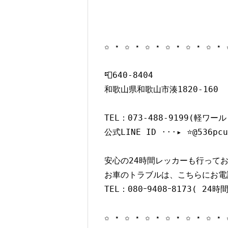
✩ ⋆ ✩ ⋆ ✩ ⋆ ✩ ⋆ ✩ ⋆ ✩ ⋆ 
📮640-8404

和歌山県和歌山市湊1820-160

TEL：
073-488-9199
(軽ワールド
公式LINE ID ···▸ ⭐️@536pcuj
安心の24時間レッカーも行ってお
お車のトラブルは、こちらにお電話
TEL：080ｰ9408ｰ8173( 24時間 
✩ ⋆ ✩ ⋆ ✩ ⋆ ✩ ⋆ ✩ ⋆ ✩ ⋆ 