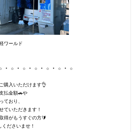
軽ワールド

✩ ⋆ ✩ ⋆ ✩ ⋆ ✩ ⋆ ✩ ⋆ ✩ ⋆ ✩

購入いただけます👌

払金額🚗や

っており、

せていただきます！

得がもうすぐの方🔰

くださいませ！
