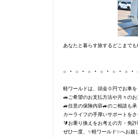
あなたと暮らす旅するどこまでも
✩ ⋆ ✩ ⋆ ✩ ⋆ ✩ ⋆ ✩ ⋆ ✩ ⋆ 
軽ワールドは、頭金０円でお車をご
🚗ご希望のお支払方法や月々のお支
🚙任意の保険内容🚙のご相談も承
カーライフの手厚いサポートをさ
🔰お乗り換えをお考えの方・免許取
ぜひ一度、✨軽ワールド✨へお越し