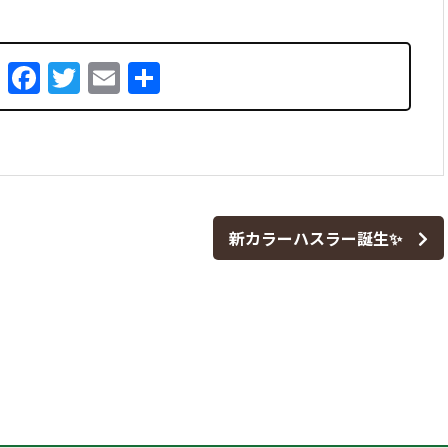
Facebook
Twitter
Email
共
有
新カラーハスラー誕生✨