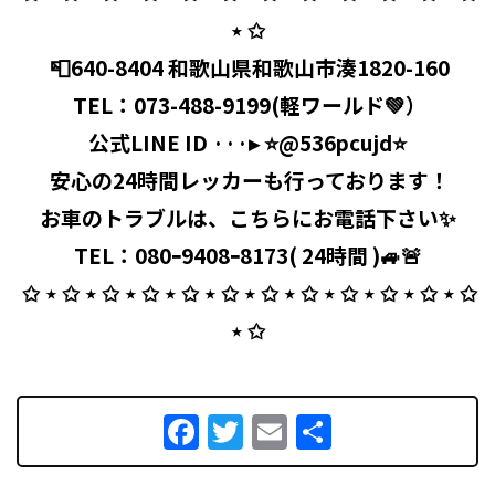
⋆ ✩
⁡ 📮640-8404 和歌山県和歌山市湊1820-160
⁡ TEL：
073-488-9199
(軽ワールド💚）
公式LINE ID ···▸ ⭐️@536pcujd⭐️
⁡ 安心の24時間レッカーも行っております！
お車のトラブルは、こちらにお電話下さい✨
TEL：080ｰ9408ｰ8173( 24時間 )🚙🚨
⁡ ✩ ⋆ ✩ ⋆ ✩ ⋆ ✩ ⋆ ✩ ⋆ ✩ ⋆ ✩ ⋆ ✩ ⋆ ✩ ⋆ ✩ ⋆ ✩ ⋆ ✩
⋆ ✩
Facebook
Twitter
Email
共
有