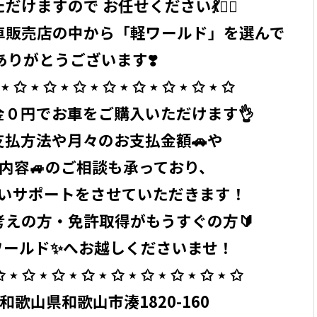
けますので お任せください💃🧞‍♂️
車販売店の中から「軽ワールド」を選んで
ありがとうございます❣️
⋆ ✩ ⋆ ✩ ⋆ ✩ ⋆ ✩ ⋆ ✩ ⋆ ✩ ⋆ ✩ ⋆ ✩ ⁡
０円でお車をご購入いただけます👌
支払方法や月々のお支払金額🚗や
険内容🚙のご相談も承っており、
いサポートをさせていただきます！
考えの方・免許取得がもうすぐの方🔰
ールド✨へお越しくださいませ！ ⁡
 ⋆ ✩ ⋆ ✩ ⋆ ✩ ⋆ ✩ ⋆ ✩ ⋆ ✩ ⋆ ✩ ⋆ ✩ ⁡
04 和歌山県和歌山市湊1820-160