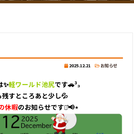
2025.12.21
お知らせ
は✨
軽ワールド池尻
です🚗³₃
も残すところあと少し💦
の休暇
のお知らせです⋆͛📢⋆