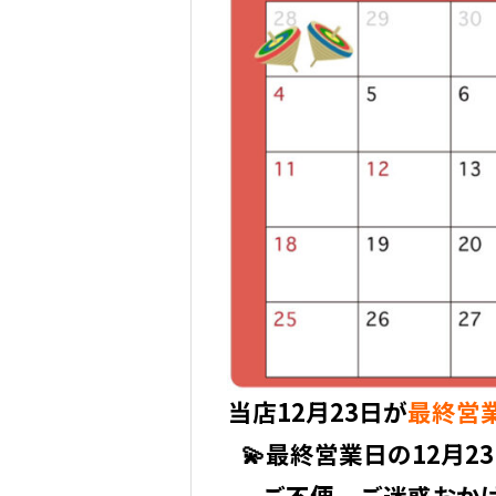
当店12月23日が
最終営
💫最終営業日の12月2
ご不便、ご迷惑おかけ