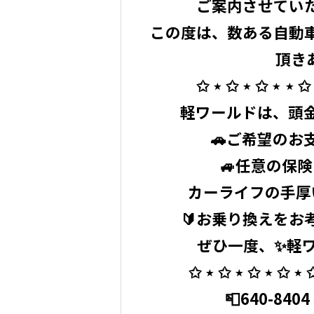
ご案内させていただ
この度は、数ある自動
頂き
✩ ⋆ ✩ ⋆ ✩ ⋆ ⋆ ✩ 
軽ワールドは、頭金
🚗ご希望のお
🚙任意の保
カーライフの手厚
🔰お乗り換えをお
ぜひ一度、✨軽ワ
✩ ⋆ ✩ ⋆ ✩ ⋆ ✩ ⋆ ✩
📮640-84