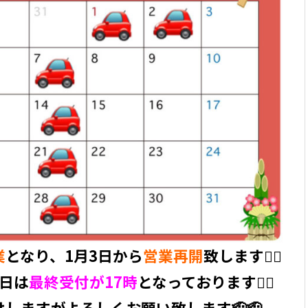
業
となり、1月3日から
営業再開
致します🙇‍♀️
3日は
最終受付が17時
となっております🙇‍♀️
しますがよろしくお願い致します🫡🫡