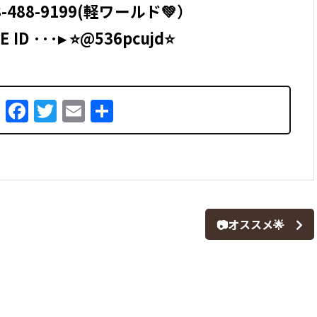
-488-9199
(軽ワールド💚）
 ID ···▸ ⭐️@536pcujd⭐️
Facebook
Twitter
Email
共
有
📷オススメ🌟