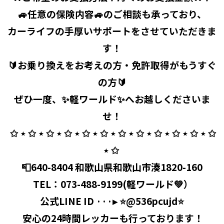
🚙任意の保険内容🚙のご相談も承っており、
カーライフの手厚いサポートをさせていただきま
す！
🔰お乗り換えをお考えの方・免許取得がもうすぐ
の方🔰
ぜひ一度、✨軽ワールド✨へお越しくださいま
せ！
⁡ ✩ ⋆ ✩ ⋆ ✩ ⋆ ✩ ⋆ ✩ ⋆ ✩ ⋆ ✩ ⋆ ✩ ⋆ ✩ ⋆ ✩ ⋆ ✩ ⋆ ✩
⋆ ✩ ⁡
📮640-8404 和歌山県和歌山市湊1820-160
⁡ TEL：
073-488-9199
(軽ワールド💚）
公式LINE ID ···▸ ⭐️@536pcujd⭐️
⁡ 安心の24時間レッカーも行っております！