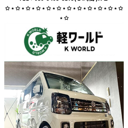
✩ ⋆ ✩ ⋆ ✩ ⋆ ✩ ⋆ ✩ ⋆ ✩ ⋆ ✩ ⋆ ✩ ⋆ ✩ ⋆ ✩ ⋆ ✩ ⋆ ✩
⋆ ✩