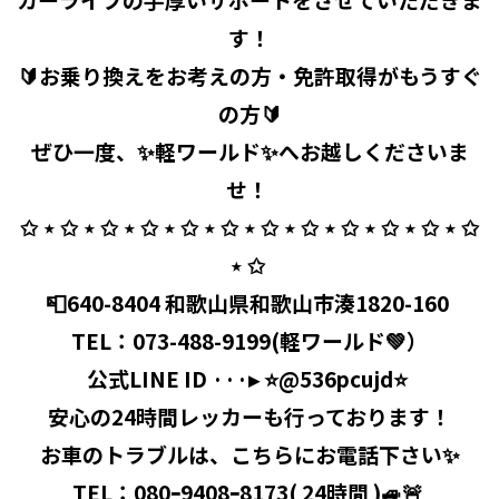
す！
🔰お乗り換えをお考えの方・免許取得がもうすぐ
の方🔰
ぜひ一度、✨軽ワールド✨へお越しくださいま
せ！ ⁡
✩ ⋆ ✩ ⋆ ✩ ⋆ ✩ ⋆ ✩ ⋆ ✩ ⋆ ✩ ⋆ ✩ ⋆ ✩ ⋆ ✩ ⋆ ✩ ⋆ ✩
⋆ ✩ ⁡
📮640-8404 和歌山県和歌山市湊1820-160 ⁡
TEL：
073-488-9199
(軽ワールド💚）
公式LINE ID ···▸ ⭐️@536pcujd⭐️ ⁡
安心の24時間レッカーも行っております！
お車のトラブルは、こちらにお電話下さい✨
TEL：080ｰ9408ｰ8173( 24時間 )🚙🚨 ⁡