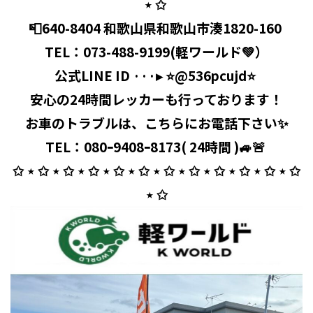
⋆ ✩ ⁡
📮640-8404 和歌山県和歌山市湊1820-160 ⁡
TEL：
073-488-9199
(軽ワールド💚）
公式LINE ID ···▸ ⭐️@536pcujd⭐️ ⁡
安心の24時間レッカーも行っております！
お車のトラブルは、こちらにお電話下さい✨
TEL：080ｰ9408ｰ8173( 24時間 )🚙🚨 ⁡
✩ ⋆ ✩ ⋆ ✩ ⋆ ✩ ⋆ ✩ ⋆ ✩ ⋆ ✩ ⋆ ✩ ⋆ ✩ ⋆ ✩ ⋆ ✩ ⋆ ✩
⋆ ✩