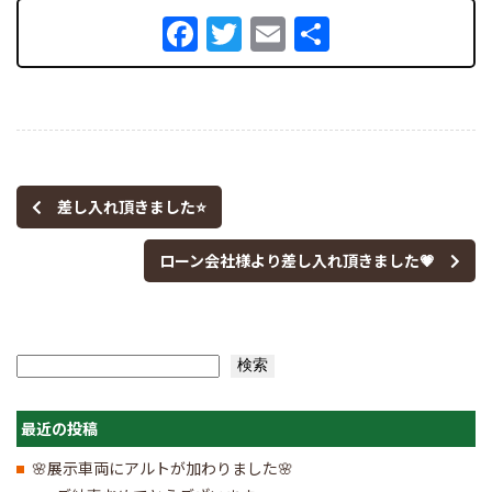
Facebook
Twitter
Email
共
有
差し入れ頂きました⭐
ローン会社様より差し入れ頂きました💗
検索
検索
最近の投稿
🌸展示車両にアルトが加わりました🌸