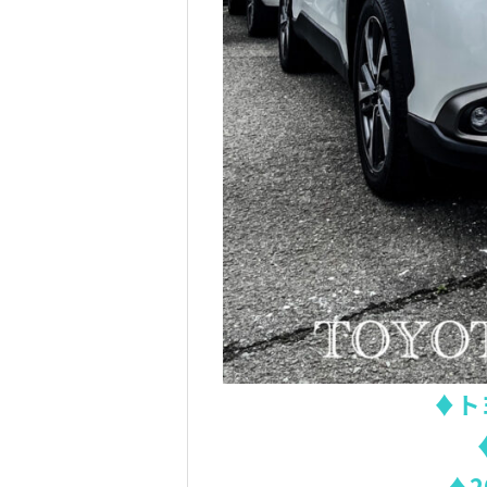
♦ト
♦2