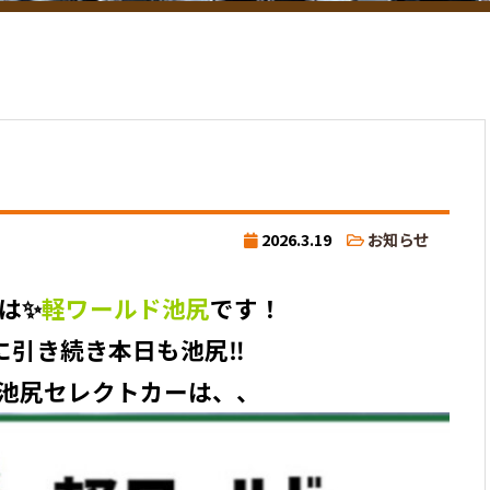
2026.3.19
お知らせ
は✨
軽ワールド池尻
です！
に引き続き本日も池尻‼️
池尻セレクトカーは、、