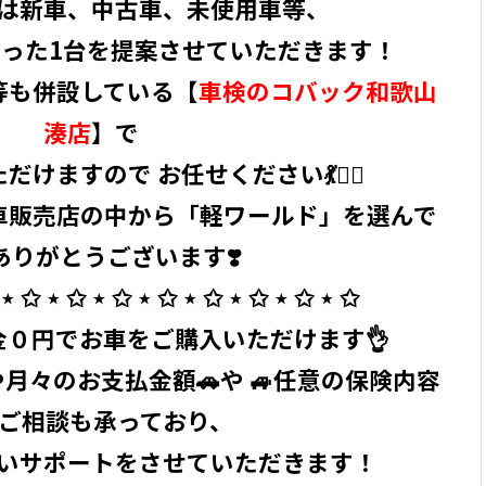
は新車、中古車、未使用車等、
った1台を提案させていただきます！
等も併設している【
車検のコバック和歌山
湊店
】で
けますので お任せください💃🧞‍♂️
車販売店の中から「軽ワールド」を選んで
ありがとうございます❣️
⋆ ✩ ⋆ ✩ ⋆ ✩ ⋆ ✩ ⋆ ✩ ⋆ ✩ ⋆ ✩ ⋆ ✩ ⁡
０円でお車をご購入いただけます👌
月々のお支払金額🚗や 🚙任意の保険内容
のご相談も承っており、
いサポートをさせていただきます！