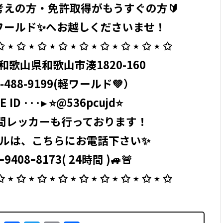
考えの方・免許取得がもうすぐの方🔰
ワールド✨へお越しくださいませ！
✩ ⋆ ✩ ⋆ ✩ ⋆ ✩ ⋆ ✩ ⋆ ✩ ⋆ ✩ ⋆ ✩ ⋆ ✩ ⁡
4 和歌山県和歌山市湊1820-160 ⁡
-488-9199
(軽ワールド💚）
 ID ···▸ ⭐️@536pcujd⭐️
4時間レッカーも行っております！
ルは、こちらにお電話下さい✨
9408ｰ8173( 24時間 )🚙🚨 ⁡
✩ ⋆ ✩ ⋆ ✩ ⋆ ✩ ⋆ ✩ ⋆ ✩ ⋆ ✩ ⋆ ✩ ⋆ ✩