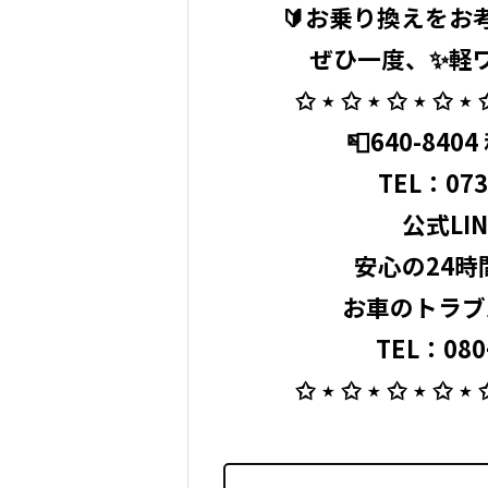
🔰お乗り換えをお
ぜひ一度、✨軽
⁡ ✩ ⋆ ✩ ⋆ ✩ ⋆ ✩ ⋆ 
📮640-840
TEL：
073
公式LINE
⁡ 安心の2
お車のトラブ
TEL：080ｰ
✩ ⋆ ✩ ⋆ ✩ ⋆ ✩ ⋆ 