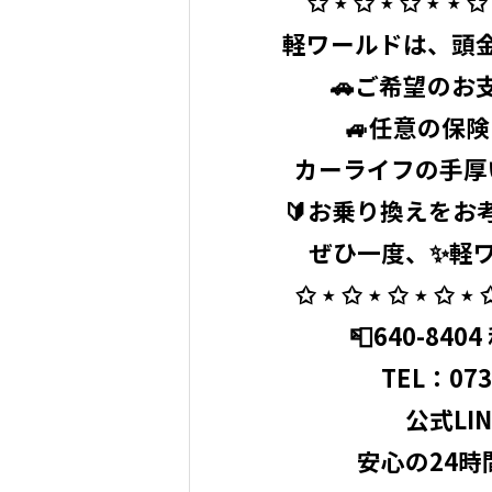
✩ ⋆ ✩ ⋆ ✩ ⋆ ⋆ ✩ 
軽ワールドは、頭金
🚗ご希望のお
🚙任意の保
カーライフの手厚
🔰お乗り換えをお
ぜひ一度、✨軽ワ
✩ ⋆ ✩ ⋆ ✩ ⋆ ✩ ⋆ ✩
📮640-840
TEL：
073
公式LINE
⁡ 安心の2