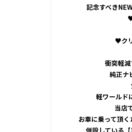
記念すべきNE
♥ク
衝突軽減
純正ナビ
軽ワールド
当店
お車に乗って頂く
併設している【