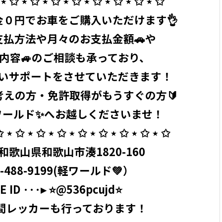
⋆ ✩ ⋆ ✩ ⋆ ✩ ⋆ ✩ ⋆ ✩ ⋆ ✩ ⋆ ✩ ⋆ ✩ ⁡
０円でお車をご購入いただけます👌
支払方法や月々のお支払金額🚗や
険内容🚙のご相談も承っており、
いサポートをさせていただきます！
考えの方・免許取得がもうすぐの方🔰
ールド✨へお越しくださいませ！ ⁡
 ⋆ ✩ ⋆ ✩ ⋆ ✩ ⋆ ✩ ⋆ ✩ ⋆ ✩ ⋆ ✩ ⋆ ✩ ⁡
4 和歌山県和歌山市湊1820-160 ⁡
-488-9199
(軽ワールド💚）
 ID ···▸ ⭐️@536pcujd⭐️
4時間レッカーも行っております！