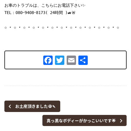
お車のトラブルは、こちらにお電話下さい✨

TEL：080ｰ9408ｰ8173( 24時間 )🚙🚨

Facebook
Twitter
Email
共
有
お土産頂きました🍪🍡
真っ黒なボディーがかっこいいです🌟