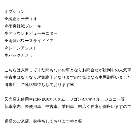
オプション

🔷純正オーディオ

🔷衝突軽減ブレーキ

🔷アラウンドビューモニター

🔷両側パワースライドドア

🔷レーンアシスト

🔷バックカメラ

こちらは入庫してまだ間もないお車となりお問合せが殺到中の人気車両
中古車はなくなり次第終了となりますので気になる車両御座いました
御来店、ご連絡御待ちしております💓

又当店未使用車はN-BOXカスタム、ワゴンRスマイル、ジムニー等

新車案内、未使用車、中古車、乗用車、幅広く在庫が御座いますので是
皆様のご来店、御待ちしております🫶🌷😉
