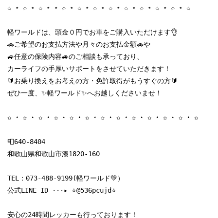
✩ ⋆ ✩ ⋆ ✩ ⋆ ⋆ ✩ ⋆ ✩ ⋆ ✩ ⋆ ✩ ⋆ ✩ ⋆ ✩ ⋆ ✩ ⋆ ✩ ⋆ ✩

軽ワールドは、頭金０円でお車をご購入いただけます👌

🚗ご希望のお支払方法や月々のお支払金額🚗や

🚙任意の保険内容🚙のご相談も承っており、

カーライフの手厚いサポートをさせていただきます！

🔰お乗り換えをお考えの方・免許取得がもうすぐの方🔰

ぜひ一度、✨軽ワールド✨へお越しくださいませ！

✩ ⋆ ✩ ⋆ ✩ ⋆ ✩ ⋆ ✩ ⋆ ✩ ⋆ ✩ ⋆ ✩ ⋆ ✩ ⋆ ✩ ⋆ ✩ ⋆ ✩ ⋆ ✩

📮640-8404

和歌山県和歌山市湊1820-160

TEL：
073-488-9199
(軽ワールド💚）

公式LINE ID ···▸ ⭐️@536pcujd⭐️

安心の24時間レッカーも行っております！
