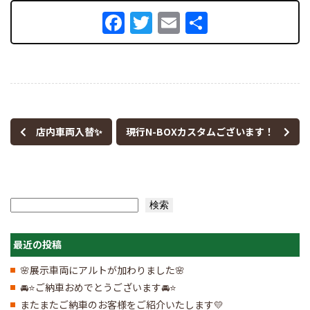
Facebook
Twitter
Email
共
有
店内車両入替✨
現行N-BOXカスタムございます！
検索
検索
最近の投稿
🌸展示車両にアルトが加わりました🌸
🚘⭐ご納車おめでとうございます🚘⭐
またまたご納車のお客様をご紹介いたします💛