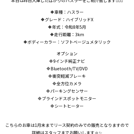
本日は昨日入庫したばかりのハスラーをご紹介致します💁‍♂️✨
🔶車種：ハスラー
🔶グレード：ハイブリッドX
🔶年式：令和8年5月
🔶走行距離：3km
🔶ボディーカラー：ソフトベージュメタリック
オプション
🔷9インチ純正ナビ
🔷Bluetooth/TV/DVD
🔷衝突軽減ブレーキ
🔷全方位カメラ
🔷パーキングセンサー
🔷ブラインドスポットモニター
🔷シートヒーター
こちらのお車は1月末までリース契約のみでの販売となりますので
詳細はスタッフまでお願いします☺️✨