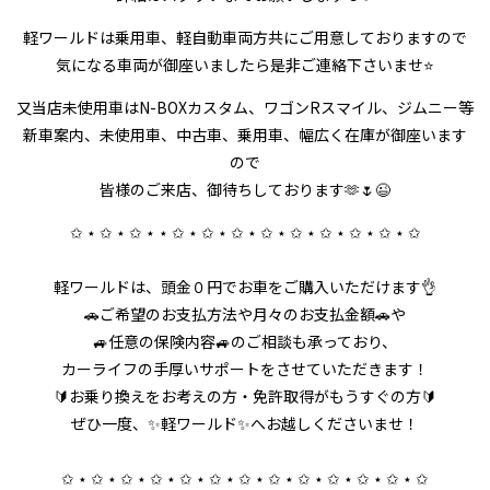
軽ワールドは乗用車、軽自動車両方共にご用意しておりますので
気になる車両が御座いましたら是非ご連絡下さいませ⭐
又当店未使用車はN-BOXカスタム、ワゴンRスマイル、ジムニー等
新車案内、未使用車、中古車、乗用車、幅広く在庫が御座います
ので
皆様のご来店、御待ちしております🫶🌷😉
✩ ⋆ ✩ ⋆ ✩ ⋆ ⋆ ✩ ⋆ ✩ ⋆ ✩ ⋆ ✩ ⋆ ✩ ⋆ ✩ ⋆ ✩ ⋆ ✩ ⋆ ✩
軽ワールドは、頭金０円でお車をご購入いただけます👌
🚗ご希望のお支払方法や月々のお支払金額🚗や
🚙任意の保険内容🚙のご相談も承っており、
カーライフの手厚いサポートをさせていただきます！
🔰お乗り換えをお考えの方・免許取得がもうすぐの方🔰
ぜひ一度、✨軽ワールド✨へお越しくださいませ！
✩ ⋆ ✩ ⋆ ✩ ⋆ ✩ ⋆ ✩ ⋆ ✩ ⋆ ✩ ⋆ ✩ ⋆ ✩ ⋆ ✩ ⋆ ✩ ⋆ ✩ ⋆ ✩