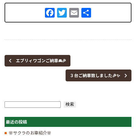
Facebook
Twitter
Email
共
有
エブリィワゴンご納車🚘🎉
３台ご納車致しました🎉✨
検索
検索
最近の投稿
🌸サクラのお車紹介🌸