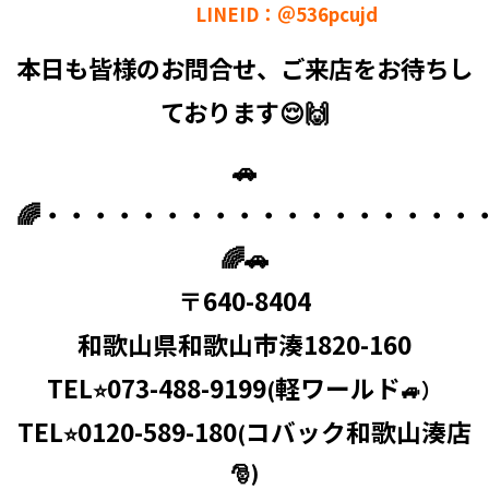
LINEID：＠536pcujd
本日も皆様のお問合せ、ご来店をお待ちし
ております😌🙌
🚗
🌈・・・・・・・・・・・・・・・・・・
🌈🚗
〒640-8404
和歌山県和歌山市湊1820-160
TEL
073-488-9199
軽ワールド
⭐
(
🚙）
TEL
0120-589-180
コバック和歌山湊店
⭐
(
🎅)