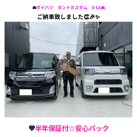
🚘
ダイハツ タントカスタム X SA🚘
ご納車致しました👏🎉✨
💜
半年保証付☆安心パック