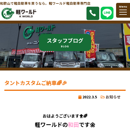
和歌山で軽自動車を買うなら。軽ワールド軽自動車専門店
Menu
スタッフブログ
BLOG
タントカスタムご納車🌈🎉
2022.3.5
お知らせ
おはようございます🐥🌈
軽ワールドの
和田
です🌼