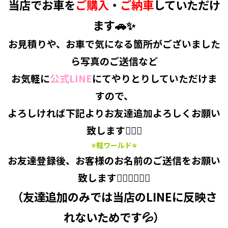
当店でお車を
ご購入
・
ご納車
していただけ
ます🚗✨
お見積り
や、
お車で気になる箇所
がございました
ら
写真のご送信
など
お気軽に
公式LINE
にてやりとり
していただけま
すので、
よろしければ下記より
お友達追加
よろしくお願い
致します🙋‍♀️✨
⭐軽ワールド⭐
お友達登録後、
お客様のお名前のご送信
をお願い
致します🙇‍♂️🙇‍♀️🙇‍♂️
（友達追加のみでは当店のLINEに反映さ
れないためです💦）