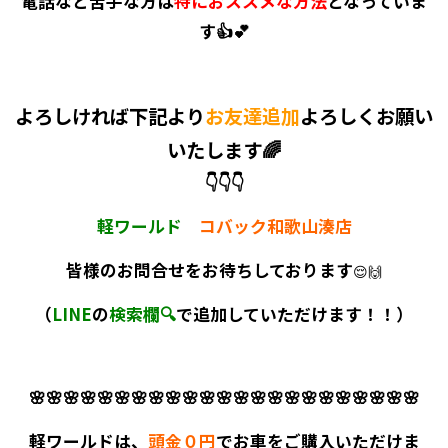
電話など苦手な方は
特におススメな方法
となっていま
す👍💕
よろしければ下記より
お友達追加
よろしくお願い
いたします🌈
👇👇👇
軽ワールド
コバック和歌山湊店
皆様のお問合せをお待ちしております
😌🙌
（
LINE
の
検索欄🔍
で追加していただけます！！）
🌸
🌸
🌸
🌸
🌸
🌸
🌸
🌸
🌸
🌸
🌸
🌸
🌸
🌸
🌸
🌸
🌸
🌸
🌸
🌸
🌸
🌸
🌸
軽ワールドは、
頭金０円
でお車をご購入いただけま