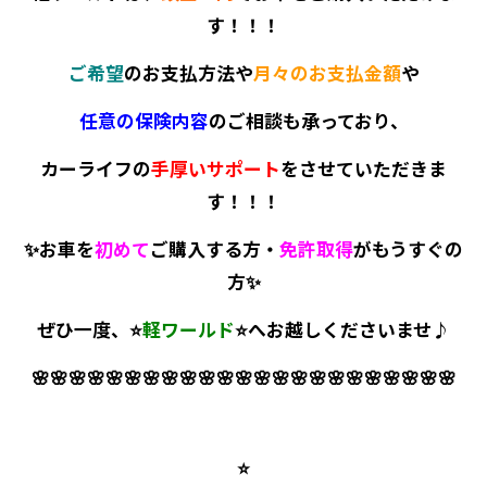
す！！！
ご希望
のお支払方法や
月々のお支払金額
や
任意の保険内容
のご相談も承っており、
カーライフの
手厚いサポート
をさせていただきま
す！！！
✨お車を
初めて
ご購入する方・
免許取得
がもうすぐの
方✨
ぜひ一度、⭐
軽ワールド
⭐へお越しくださいませ♪
🌸
🌸
🌸
🌸
🌸
🌸
🌸
🌸
🌸
🌸
🌸
🌸
🌸
🌸
🌸
🌸
🌸
🌸
🌸
🌸
🌸
🌸
🌸
⭐