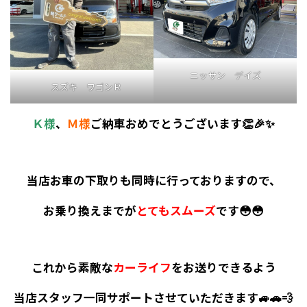
ニッサン デイズ
スズキ ワゴンＲ
Ｋ様
、
Ｍ様
ご納車おめでとうございます👏🎉✨
当店お車の下取りも同時に行っておりますので、
お乗り換えまでが
とてもスムーズ
です😳😳
これから素敵な
カーライフ
をお送りできるよう
当店スタッフ一同サポートさせていただきます🚙🚗💨