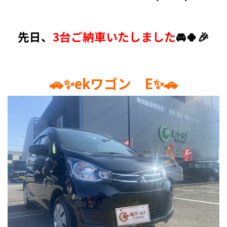
先日、
3台ご納車いたしました
🚘🍀🎉
🚗✨ekワゴン E✨🚗