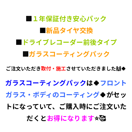
🟨
１年保証付き安心パック
🟧
新品タイヤ交換
🟥
ドライブレコーダー前後タイプ
🟨
ガラスコーティングパック
ご注文いただき
取付・施工
させていただきました🙌🍀
ガラスコーティングパック
は🍀
フロント
ガラス・ボディのコーティング
🍀がセッ
トになっていて、ご購入時にご注文いた
だくと
お得になります
⭐🥰