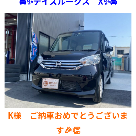
🚘✨デイズルークス X✨🚘
K様 ご納車おめでとうございま
す🎉👏