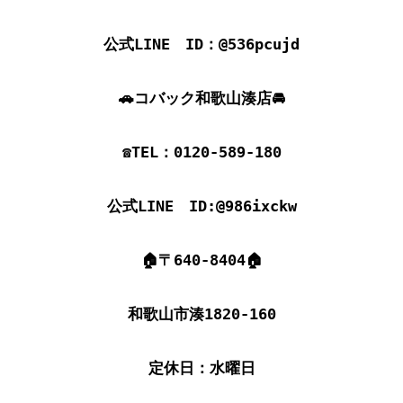
公式LINE　ID：@536pcujd

🚗コバック和歌山湊店🚘

☎TEL：0120-589-180

公式LINE　ID:@986ixckw

🏠〒640-8404🏠

和歌山市湊1820-160

定休日：水曜日
