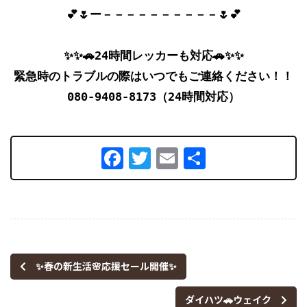
💕🌷ー－－－－－－－－－－🌷💕

✨✨🚗24時間レッカーも対応🚗✨✨

緊急時のトラブルの際はいつでもご連絡ください！！

080-9408-8173（24時間対応）
Facebook
Twitter
Email
共
有
✨春の新生活🌸応援セール開催✨
ダイハツ🚗ウェイク