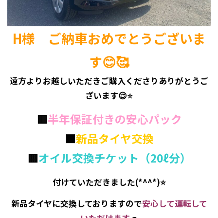
H様 ご納車おめでとうございま
す😊🥰
遠方よりお越しいただきご購入くださりありがとうご
ざいます😌⭐
🟥
半年保証付きの安心パック
🟧
新品タイヤ交換
🟨
オイル交換チケット（20ℓ分）
付けていただきました(*^^*)⭐
新品タイヤに交換しておりますので
安心して運転して
いただけます
🚗