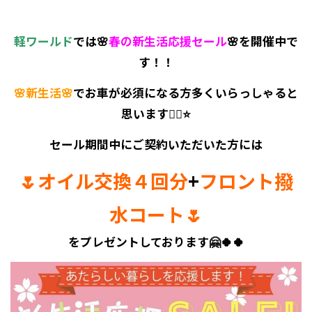
軽ワールド
では🌸
春の新生活応援セール
🌸を開催中で
す！！
🌸新生活🌸
でお車が必須になる方多くいらっしゃると
思います🙋‍♀️⭐
セール期間中にご契約いただいた方には
🌷オイル交換４回分
+
フロント撥
水コート🌷
をプレゼントしております🤗🍀🍀