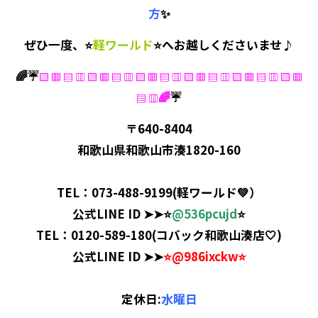
方
✨
ぜひ一度、
⭐
軽ワールド
⭐
へお越しくださいませ♪
🌈☔
▧ ▦ ▤ ▥ ▧ ▦ ▤ ▥ ▧ ▦ ▤ ▥ ▧ ▦ ▤ ▥ ▧ ▦ ▤ ▥ ▧ ▦
🌈
☔
▤ ▥
〒640-8404
和歌山県和歌山市湊1820-160
TEL：073-488-9199(
軽ワールド
💚）
公式LINE ID ➤➤⭐️
@536pcujd
⭐️
TEL：0120-589-180(
コバック和歌山湊店
🤍)
公式LINE ID ➤➤
⭐️
@986ixckw
⭐️
定休日:
水曜日