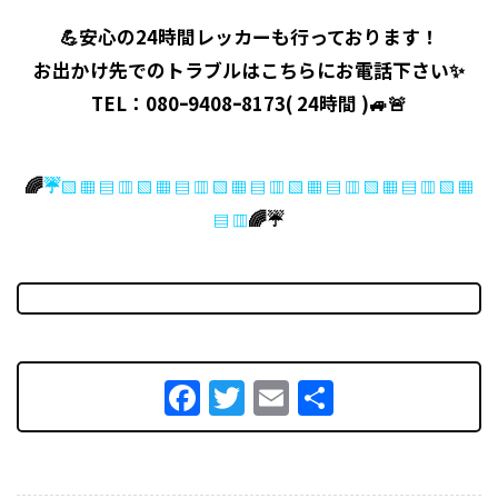
💪
安心の24時間レッカー
も行っております！
お出かけ先での
トラブル
はこちらにお電話下さい✨
TEL：080ｰ9408ｰ8173(
24時間
)🚙🚨
🌈
☔
▧ ▦ ▤ ▥ ▧ ▦ ▤ ▥ ▧ ▦ ▤ ▥ ▧ ▦ ▤ ▥ ▧ ▦ ▤ ▥ ▧ ▦
🌈☔
▤ ▥
Facebook
Twitter
Email
共
有