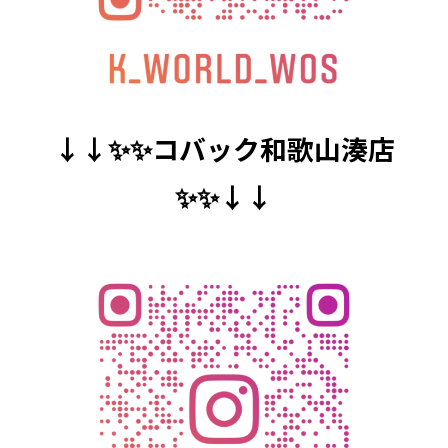
↓↓✨✨コバック和歌山湊店
✨✨↓↓