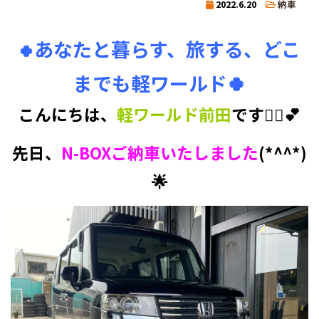
2022.6.20
納車
あなたと暮らす、旅する、どこ
🍀
までも軽ワールド🍀
こんにちは、
軽ワールド前田
です💁‍♀️💕
先日、
N-BOXご納車いたしました
(*^^*)
🌟