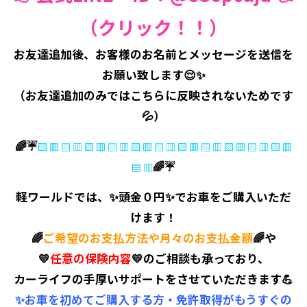
（クリック！！）
お友達追加後、お客様のお名前とメッセージを送信を
お願い致します😌
✨
（お友達追加のみではこちらに反映されないためです
💦）
🌈☔
▧ ▦ ▤ ▥ ▧ ▦ ▤ ▥ ▧ ▦ ▤ ▥ ▧ ▦ ▤ ▥ ▧ ▦ ▤ ▥ ▧ ▦
🌈☔
▤ ▥
軽ワールド
では、✨
頭金０円
✨でお車をご購入いただ
けます！
🌈
ご希望のお支払方法や月々のお支払金額
🌈や
💛
任意の保険内容
💛
のご相談も承っており、
カーライフの
手厚いサポート
をさせていただきます💪
✨お車を初めてご購入する方・免許取得がもうすぐの