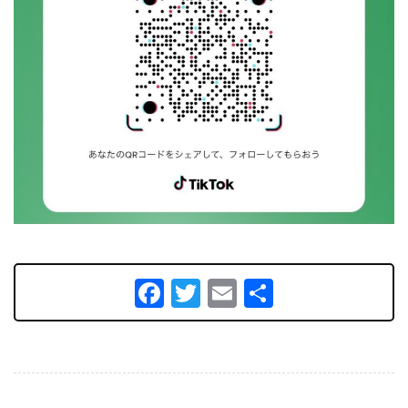
Facebook
Twitter
Email
共
有