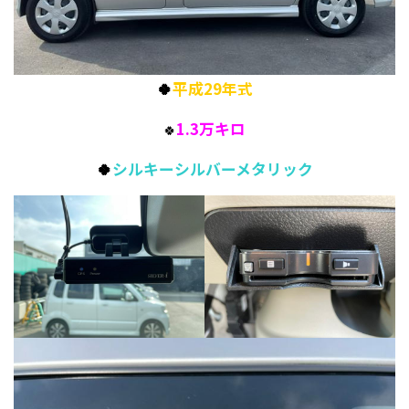
🍀
平成29年式
1.3万キロ
🍀
🍀
シルキーシルバーメタリック