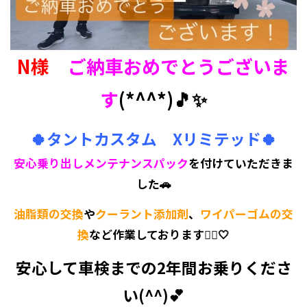
N様
ご納車おめでとうございま
す
(*^^*)🎵✨
🍀タントカスタム Xリミテッド🍀
安心乗り出しメンテナンスパック
を付けていただきま
した🚗
油脂類の交換
や
クーラント添加剤
、
ワイパーゴムの交
換
など作業しております💁‍♀️🤍
安心して車検までの2年間お乗りくださ
い(^^)💕