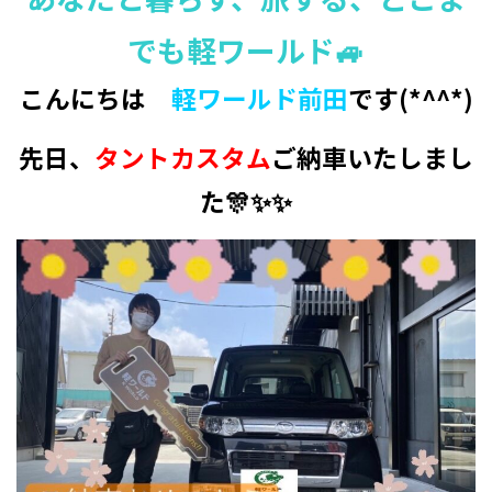
でも軽ワールド🚙
こんにちは
軽ワールド前田
です(*^^*)
先日、
タントカスタム
ご納車いたしまし
た🎊✨✨