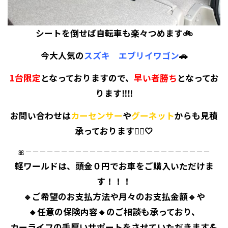
シートを倒せば自転車も楽々つめます🚲
今大人気の
スズキ エブリイワゴン
🚗
1台限定
となっておりますので、
早い者勝ち
となってお
ります‼️‼️
お問い合わせは
カーセンサー
や
グーネット
からも見積
承っております💁‍♀️🤍
🎀－－－－－－－－－－－－－－－－－－－－－－－－－－
⁡軽ワールドは、頭金０円でお車をご購入いただけま
す！！！
⁡🔹ご希望のお支払方法や月々のお支払金額🔹や
⁡🔸任意の保険内容🔸のご相談も承っており、
⁡カーライフの手厚いサポートをさせていただきます💪