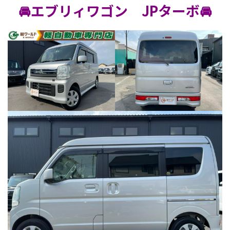
🚘エブリィワゴン JPターボ🚘