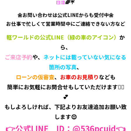
🌈☔
▤ ▥
🌼
お問い合わせは公式LINEからも受付中🌼
お仕事で忙しくて営業時間中にご連絡できない方など
軽ワールドの公式LINE（緑の車のアイコン）
か
ら、
ご来店予約
や、
ネットには載っていない気になる
箇所の写真
、
ローンの仮審査
、
お車のお見積り
なども
簡単にお気軽にお問合せもしていただけます💁‍♀️
💕
もしよろしければ、下記よりお友達追加お願い致
します😌
👉公式LINE ID：@536pcujd👈