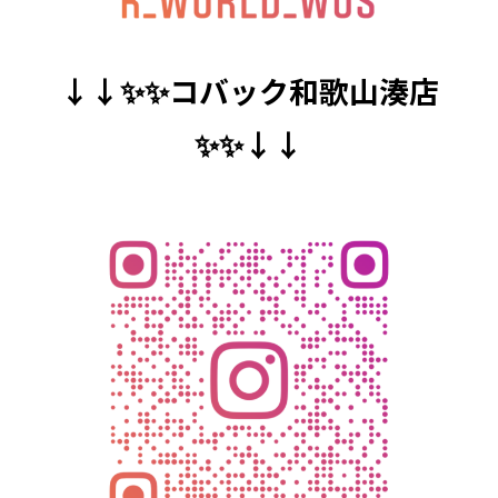
↓↓✨✨コバック和歌山湊店
✨✨↓↓