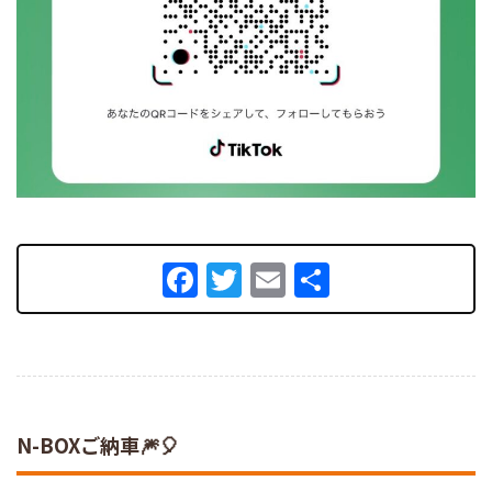
Facebook
Twitter
Email
共
有
N-BOXご納車🎆🎈