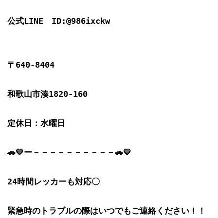
公式LINE　ID:@986ixckw

〒640-8404

和歌山市湊1820-160

定休日：水曜日

🚗💛ー－－－－－－－－－－🚗💛

24時間レッカーも対応〇

緊急時のトラブルの際はいつでもご連絡ください！！
