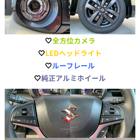
🤍
全方位カメラ
🤍
LEDヘッドライト
🤍
ルーフレール
🤍
純正アルミホイール