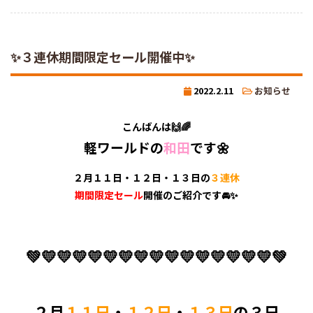
✨３連休期間限定セール開催中✨
2022.2.11
お知らせ
こんばんは🙌🌈
軽ワールドの
和田
です🌼
２月１１日・１２日・１３日の
３連休
期間限定セール
開催の
ご紹介です🚘✨
💚💛💛💛💛💛💛💛💛💛💛💛💛💛💛💛💚
２月
１１日
・
１２日
・
１３日
の３日