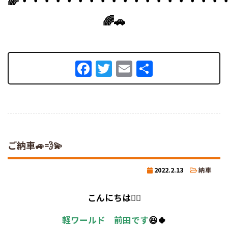
🌈🚗
Facebook
Twitter
Email
共
有
ご納車🚙💨💫
2022.2.13
納車
こんにちは💁‍♀️
軽ワールド 前田です
😆🍀