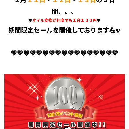
間、、、
🧡
オイル交換が何度でも１台１００円
🧡
期間限定セールを開催しております💪✨
💚💛💛💛💛💛💛💛💛💛💛💛💛💛💛💛💚