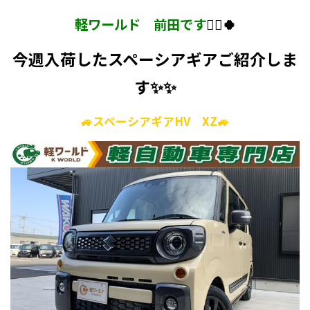
軽ワールド 前田です
💁‍♀️🍀
今週入荷したスペーシアギアご紹介しま
す✨✨
🚙スペーシアギアHV XZ🚙