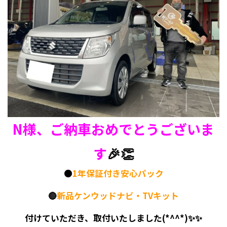
N様、ご納車おめでとうございま
す
🎉👏
🟠
1年保証付き安心パック
🔴
新品ケンウッドナビ・TVキット
付けていただき、取付いたしました(*^^*)✨✨