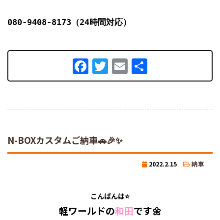
080-9408-8173（24時間対応）
Facebook
Twitter
Email
共
有
N-BOXカスタムご納車🚗🎉✨
2022.2.15
納車
こんばんは⭐
軽ワールドの
和田
です🌼