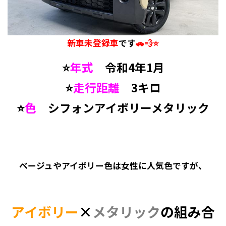
新車未登録車
です
🚗💨⭐
⭐
年式
令和4年1月
⭐
走行距離
3キロ
⭐
色
シフォンアイボリーメタリック
ベージュやアイボリー色は女性に人気色ですが、
アイボリー
×
メタリック
の組み合