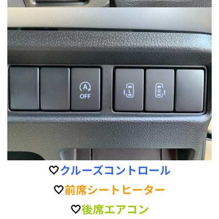
🤍
クルーズコントロール
🤍
前席シートヒーター
🤍
後席エアコン