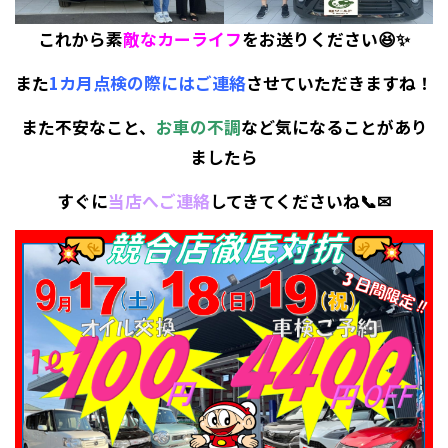
これから素
敵なカーライフ
をお送りください😆✨
また
1カ月点検の際にはご連絡
させていただきますね！
また不安なこと、
お車の不調
など気になることがあり
ましたら
すぐに
当店へご連絡
してきてくださいね📞✉