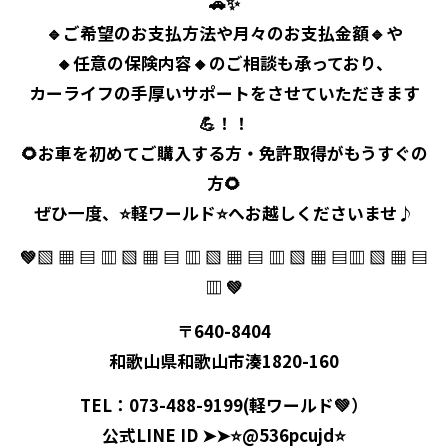
🚗✨
🔹
ご希望のお支払方法や月々のお支払金額
🔹や
🔸
任意の保険内容
🔸のご相談も承っており、
カーライフの
手厚いサポート
をさせていただきます
💪！！
🌻お車を
初めて
ご購入する方・免許取得が
もうすぐ
の
方🌻
ぜひ一度、⭐️
軽ワールド
⭐️へお越しくださいませ♪
💚▧ ▦ ▤ ▥ ▧ ▦ ▤ ▥ ▧ ▦ ▤ ▥ ▧ ▦ ▤▥ ▧ ▦ ▤
▥ 💚
〒640-8404
和歌山県和歌山市湊1820-160
TEL：073-488-9199(軽ワールド💚）
公式LINE ID
➤
➤
⭐️@536pcujd⭐️