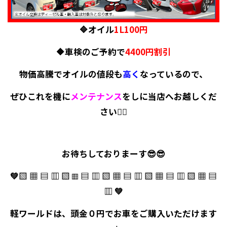
🔷オイル
1L100円
🔶車検のご予約で
4400円割引
物価高騰でオイルの値段も
高く
なっているので、
ぜひこれを機に
メンテナンス
をしに当店へお越しくだ
さい🙇‍♀️
お待ちしておりまーす😎😎
💚▧ ▦ ▤ ▥ ▧
▤ ▥ ▧ ▦ ▤ ▥ ▧ ▦ ▤ ▥ ▧ ▦ ▤
▦
▥ 💚
軽ワールド
は、
頭金０円
でお車を
ご購入いただけます