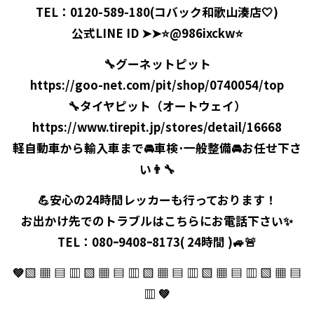
TEL：0120-589-180(コバック和歌山湊店🤍)
公式LINE ID
➤
➤
⭐️@986ixckw⭐️
🔧
グーネットピット
https://goo-net.com/pit/shop/0740054/top
🔧
タイヤピット（オートウェイ）
https://www.tirepit.jp/stores/detail/16668
軽自動車
から
輸入車
まで🚘
車検･一般整備
🚘お任せ下さ
い👨‍🔧
💪安心の
24時間レッカー
も行っております！
お出かけ先での
トラブル
はこちらにお電話下さい✨
TEL：080ｰ9408ｰ8173(
24時間
)🚙🚨
💚▧ ▦ ▤ ▥ ▧ ▦ ▤ ▥ ▧ ▦ ▤ ▥
▧ ▦ ▤ ▥ ▧ ▦ ▤
▥ 💚