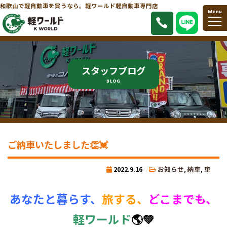
和歌山で軽自動車を買うなら。軽ワールド軽自動車専門店
Menu
スタッフブログ
BLOG
ご納車いたしました👏💓
2022.9.16
お知らせ
,
納車
,
車
あなたと暮らす、
旅する、
どこまでも、
軽ワールド
🌎💚