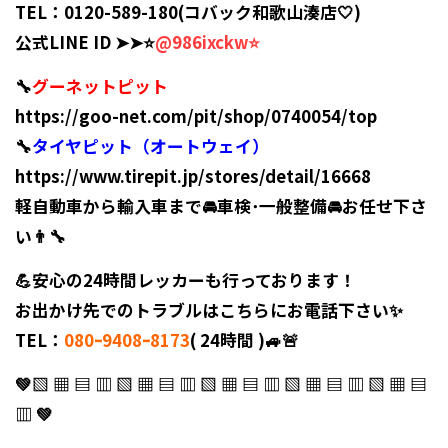
TEL：0120-589-180(コバック和歌山湊店🤍)
公式LINE ID
➤
➤
⭐️
@986ixckw⭐️
🔧
グーネットピット
https://goo-net.com/pit/shop/0740054/top
🔧
タイヤピット（オートウェイ）
https://www.tirepit.jp/stores/detail/16668
軽自動車
から
輸入車
まで🚘
車検･一般整備
🚘お任せ下さ
い👨‍🔧
💪安心の
24時間レッカー
も行っております！
お出かけ先での
トラブル
はこちらにお電話下さい✨
TEL：
080ｰ9408ｰ8173
(
24時間
)🚙🚨
💚▧ ▦ ▤ ▥ ▧ ▦ ▤ ▥ ▧ ▦ ▤ ▥
▧ ▦ ▤ ▥ ▧ ▦ ▤
▥ 💚