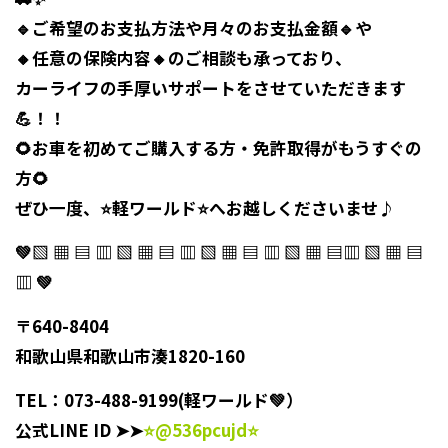
🔹
ご希望のお支払方法や月々のお支払金額
🔹や
🔸
任意の保険内容
🔸のご相談も承っており、
カーライフの
手厚いサポート
をさせていただきます
💪！！
🌻お車を
初めて
ご購入する方・免許取得が
もうすぐ
の
方🌻
ぜひ一度、⭐️
軽ワールド
⭐️へお越しくださいませ♪
💚▧ ▦ ▤ ▥ ▧ ▦ ▤ ▥ ▧ ▦ ▤ ▥ ▧ ▦ ▤▥ ▧ ▦ ▤
▥ 💚
〒640-8404
和歌山県和歌山市湊1820-160
TEL：073-488-9199(軽ワールド💚）
公式LINE ID
➤
➤
⭐️@536pcujd⭐️