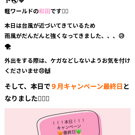
軽ワールドの
和田
です🙋‍♀️
本日は台風が近づいてきているため
雨風がだんだんと強くなってきました、、、😥
🌪
外出をする際は、ケガなどしないようお気を付け
くださいませ😣🙌
そして、本日で
９月キャンペーン最終日
と
なりました🏳‍🌈✨