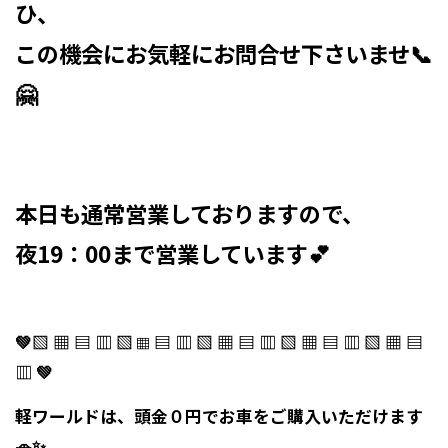
ひ、
この機会にお気軽にお問合せ下さいませ📞
🤗
本日も通常営業しておりますので、
夜19：00まで営業しています💕
💚▧ ▦ ▤ ▥ ▧
▤ ▥ ▧ ▦ ▤ ▥ ▧ ▦ ▤ ▥ ▧ ▦ ▤
▦
▥ 💚
軽ワールド
は、
頭金０円
でお車を
ご購入いただけます
🚗✨